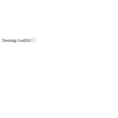
Desiring God
263