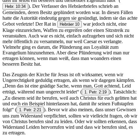
dass ihr selbst ein besseres und bleibendes Eigentum habt“
(
). Der Verfasser des Hebräerbriefes schrieb an
Hebr. 10:34
Gemeinden, deren Besitz geplündert worden war. In diesen Fällen
hatte die Autorität eindeutig gegen sie gesündigt, indem sie das achte
Gebot verletzte! Der Rat in
war jedoch nicht, eine
Hebräer 10
Klage einzureichen, Waffen zu ergreifen oder einen Sitzstreik zu
veranstalten. Auch war es nicht, einfach aufzugeben und sich nicht
mehr öffentlich zu versammeln, nur weil Caesar es verlangte.
Vielmehr ging es darum, die Plünderung aus Loyalität zum
Evangelium hinzunehmen. Aber diese Plünderung wird man nur
ertragen können, wenn man weiß, dass man woanders einen
besseren Besitz hat.
Das Zeugnis der Kirche für Jesus ist oft wirksamer, wenn wir
Ungerechtigkeit geduldig ertragen, als wenn wir dagegen kämpfen.
„Denn das ist eine gnädige Sache, wenn man, Gott achtend, Leid
erträgt, während man ungerecht leidet“
(
). Tatsächlich:
1. Petr. 2:19
„Zu diesem seid ihr berufen, weil auch Christus für euch gelitten hat
und euch ein Beispiel hinterlassen hat, damit ihr seinen Fußstapfen
folgt“
(
). Bevor wir also meinen, dass unser Gewissen
1. Petr. 2:21
uns zum Widerstand verpflichtet, sollten wir vielleicht fragen, ob wir
von Christus berufen sind zu leiden. Oder wir sollten erkennen, dass
Widerstand Leiden hervorrufen wird und dass wir berufen sind, es
zu ertragen.