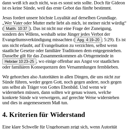
dann weiß ich auch nicht, was es sonst sein sollte. Doch für Gideon
ist es keine Sünde, weil das erste Gebot das fünfte bestimmt.
Jesus fordert unsere höchste Loyalität auf derselben Grundlage.
„Wer Vater oder Mutter mehr liebt als mich, ist meiner nicht würdig“
(
). Das ist nicht nur eine Frage der Zuneigung,
Matth. 10:37
sondern des Willens, weshalb seine Jünger jedes Verbot der
Evangeliumsverkündigung missachten
(
; 5:29). Es ist
Apg. 4:19–20
uns nicht erlaubt, auf Evangelisation zu verzichten, selbst wenn
staatliche Gesetze oder familiäre Traditionen dem entgegenstehen.
Dasselbe gilt für das Zusammenkommen als Ortsgemeinde in
, wo einige offenbar aus Angst vor staatlichen
Hebräer 10:23–25
oder familiären Konsequenzen den Versammlungen fernblieben.
Wir gehorchen also Autoritäten in allen Dingen, die uns nicht zur
Sünde führen, weder gegen Gott, noch gegen andere, noch gegen
uns selbst als Träger von Gottes Ebenbild. Und wenn wir
widerstehen müssen, dann sollten wir genau wissen, welche
konkrete Sünde wir verweigern, auf gerechte Weise widerstehen
und dies in angemessenem Maß tun.
4. Kriterien für Widerstand
Eine klare Schwelle für Ungehorsam zeigt sich, wenn Autorität