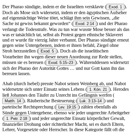
Der Pharao sündigte, indem er die Israeliten versklavte
(
).
Exod. 1
Doch als Mose sich widersetzt, indem er den ägyptischen Aufseher
auf eigenmächtige Weise tötet, schlägt ihm sein Gewissen, „die
Sache ist gewiss bekannt geworden“
(
) und der Pharao
Exod. 2:14
verlangt die Todesstrafe. Was zu tun war wusste Mose besser als das
was er tatsächlich tat, selbst als Protest gegen ethnische Sklaverei
und er wurde für vierzig Jahre verbannt. Der Pharao sündigte erneut
gegen seine Untergebenen, indem er ihnen befahl, Ziegel ohne
Stroh herzustellen
(
). Doch als die israelitischen
Exod. 5
Vorarbeiter ihn wegen dieser neuen Anordnung zur Rede stellen,
müssen sie es bereuen
(
). Währenddessen widersetzt
Exod. 5:15–23
sich der Pharao der Autorität Gottes … und nur Gott kann ihn das
bereuen lassen.
Ahab (durch Isebel) presste Nabot seinen Weinberg ab, und Nabot
widersetzte sich unter Einsatz seines Lebens
(
). Herodes
1. Kön. 21
ließ Johannes den Täufer zu Unrecht ins Gefängnis werfen
(
). Räuberische Besteuerung
(
) und
Matth. 14
Luk. 3:13–14
parteiische Rechtsprechung
(
) zählen ebenfalls als
Lev. 19:15
Sünde gegen Untergebene, ebenso wie jeder ungerechte Arbeitgeber
(
) und jeder ungerechte Einsatz körperlicher Gewalt,
1. Petr. 2:18
finanzieller Drohung oder richterlicher Macht, sei es durch Eltern,
Lehrer, Vorgesetzte oder Herrscher. In diese Kategorie fällt oft die