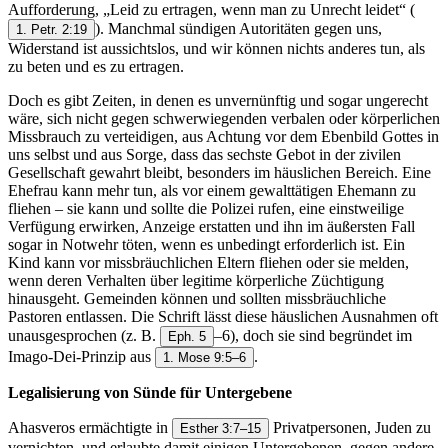
Aufforderung, „Leid zu ertragen, wenn man zu Unrecht leidet“
(
). Manchmal sündigen Autoritäten gegen uns,
1. Petr. 2:19
Widerstand ist aussichtslos, und wir können nichts anderes tun, als
zu beten und es zu ertragen.
Doch es gibt Zeiten, in denen es unvernünftig und sogar ungerecht
wäre, sich nicht gegen schwerwiegenden verbalen oder körperlichen
Missbrauch zu verteidigen, aus Achtung vor dem Ebenbild Gottes in
uns selbst und aus Sorge, dass das sechste Gebot in der zivilen
Gesellschaft gewahrt bleibt, besonders im häuslichen Bereich. Eine
Ehefrau kann mehr tun, als vor einem gewalttätigen Ehemann zu
fliehen – sie kann und sollte die Polizei rufen, eine einstweilige
Verfügung erwirken, Anzeige erstatten und ihn im äußersten Fall
sogar in Notwehr töten, wenn es unbedingt erforderlich ist. Ein
Kind kann vor missbräuchlichen Eltern fliehen oder sie melden,
wenn deren Verhalten über legitime körperliche Züchtigung
hinausgeht. Gemeinden können und sollten missbräuchliche
Pastoren entlassen. Die Schrift lässt diese häuslichen Ausnahmen oft
unausgesprochen (z. B.
–6), doch sie sind begründet im
Eph. 5
Imago-Dei-Prinzip aus
.
1. Mose 9:5–6
Legalisierung von Sünde für Untergebene
Ahasveros ermächtigte in
Privatpersonen, Juden zu
Esther 3:7–15
vernichten, und erlaubte damit einigen Untergebenen, gegen andere