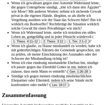
Wenn ich gewaltsam gegen eine Autorität Widerstand leiste,
die gegen Untergebene sündigt, „töte ich dann den Ägypter“
wie Mose? Mit anderen Worten: nehme ich rächende Gewalt
privat in die eigenen Hände, illegitim, so als dürfte ich
Vergeltung ausüben wie der Staat das Schwert führt? Bin ich
wirklich ein Bonhoeffer? Rechtfertigt die Situation wirklich
solche Gewalt für einen Privatbürger wie mich?
Wenn ich Widerstand leiste, strebe ich trotzdem ein stilles
Leben an, gottgefällig und in jeder Hinsicht würdevoll
(
;
;
)?
1. Thess. 4:11–12
2. Thess. 3:12
1. Tim. 2:1–2
Wenn ich glaube, zu Hause misshandelt zu werden, habe ich
mit gottesfürchtigen Ältesten der Gemeinde gesprochen, um
zu prüfen, ob meine Einschätzung des Ausmaßes oder der
Schwere der Misshandlung richtig ist?
Wenn ich eine eindeutig misshandelte Ehefrau bin, sündige
ich passiv gegen das Ebenbild Gottes in mir, indem ich
zulasse, dass mein Mann es entstellt?
(
)
Gen. 1:26–28
Sündige ich gegen meinen eindeutig missbräuchlichen
Ehepartner oder Elternteil, indem ich seine Sünde nicht
konfrontiere oder melde?
(
)
Lev. 19:17
Zusammenfassun
g