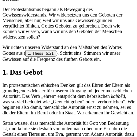
Der Protestantismus begann als Bewegung des
Gewissenswiderstands. Wir widersetzten uns den Geboten der
Menschen, aber nur, weil wir uns aus Gewissensgründen
verpflichtet fühlten, Gottes Geboten zu gehorchen. Doch wie
können wir wissen, wann wir uns den Geboten der Menschen
widersetzen sollen?
Wir richten unseren Widerstand an den Maßstäben des Wortes
Gottes aus
(
). Schritt eins: Stimmen wir unser
1. Thess. 5:21
Gewissen auf die Frequenz des fünften Gebots ein.
1. Das Gebot
Im protestantischen ethischen Denken gilt das Ehren der Eltern als
grundlegendes Muster für unseren Umgang mit jeder menschlichen
Autorität. Das Verb „ehren“ entspricht dem hebräischen
kabbēd
,
was so viel bedeutet wie „Gewicht geben“ oder „verherrlichen“. Wir
beginnen also damit, menschliche Autorität ernst zu nehmen, sei es
die der Eltern, im Beruf oder im Staat. Wir erkennen ihr Gewicht an.
Satan wusste, dass menschliche Autorität für Gott von Bedeutung
ist, und kehrte sie deshalb von unten nach oben um: Er nahm die
Gestalt eines Tieres an, um Eva, getrennt von Adams Autorität, dazu