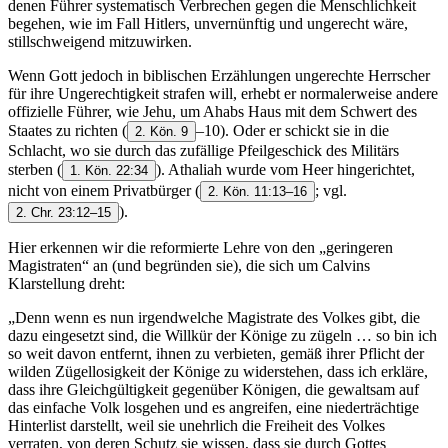
denen Führer systematisch Verbrechen gegen die Menschlichkeit
begehen, wie im Fall Hitlers, unvernünftig und ungerecht wäre,
stillschweigend mitzuwirken.
Wenn Gott jedoch in biblischen Erzählungen ungerechte Herrscher
für ihre Ungerechtigkeit strafen will, erhebt er normalerweise andere
offizielle Führer, wie Jehu, um Ahabs Haus mit dem Schwert des
Staates zu richten
(
–10). Oder er schickt sie in die
2. Kön. 9
Schlacht, wo sie durch das zufällige Pfeilgeschick des Militärs
sterben
(
). Athaliah wurde vom Heer hingerichtet,
1. Kön. 22:34
nicht von einem Privatbürger
(
; vgl.
2. Kön. 11:13–16
).
2. Chr. 23:12–15
Hier erkennen wir die reformierte Lehre von den „geringeren
Magistraten“ an (und begründen sie), die sich um Calvins
Klarstellung dreht:
„Denn wenn es nun irgendwelche Magistrate des Volkes gibt, die
dazu eingesetzt sind, die Willkür der Könige zu zügeln … so bin ich
so weit davon entfernt, ihnen zu verbieten, gemäß ihrer Pflicht der
wilden Zügellosigkeit der Könige zu widerstehen, dass ich erkläre,
dass ihre Gleichgültigkeit gegenüber Königen, die gewaltsam auf
das einfache Volk losgehen und es angreifen, eine niederträchtige
Hinterlist darstellt, weil sie unehrlich die Freiheit des Volkes
verraten, von deren Schutz sie wissen, dass sie durch Gottes