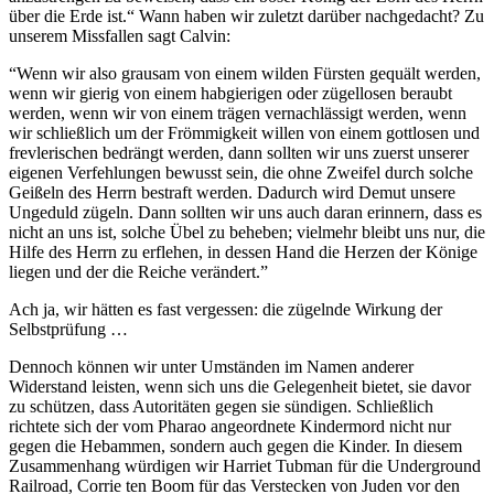
über die Erde ist.“ Wann haben wir zuletzt darüber nachgedacht? Zu
unserem Missfallen sagt Calvin:
“Wenn wir also grausam von einem wilden Fürsten gequält werden,
wenn wir gierig von einem habgierigen oder zügellosen beraubt
werden, wenn wir von einem trägen vernachlässigt werden, wenn
wir schließlich um der Frömmigkeit willen von einem gottlosen und
frevlerischen bedrängt werden, dann sollten wir uns zuerst unserer
eigenen Verfehlungen bewusst sein, die ohne Zweifel durch solche
Geißeln des Herrn bestraft werden. Dadurch wird Demut unsere
Ungeduld zügeln. Dann sollten wir uns auch daran erinnern, dass es
nicht an uns ist, solche Übel zu beheben; vielmehr bleibt uns nur, die
Hilfe des Herrn zu erflehen, in dessen Hand die Herzen der Könige
liegen und der die Reiche verändert.”
Ach ja, wir hätten es fast vergessen: die zügelnde Wirkung der
Selbstprüfung …
Dennoch können wir unter Umständen im Namen anderer
Widerstand leisten, wenn sich uns die Gelegenheit bietet, sie davor
zu schützen, dass Autoritäten gegen sie sündigen. Schließlich
richtete sich der vom Pharao angeordnete Kindermord nicht nur
gegen die Hebammen, sondern auch gegen die Kinder. In diesem
Zusammenhang würdigen wir Harriet Tubman für die Underground
Railroad, Corrie ten Boom für das Verstecken von Juden vor den