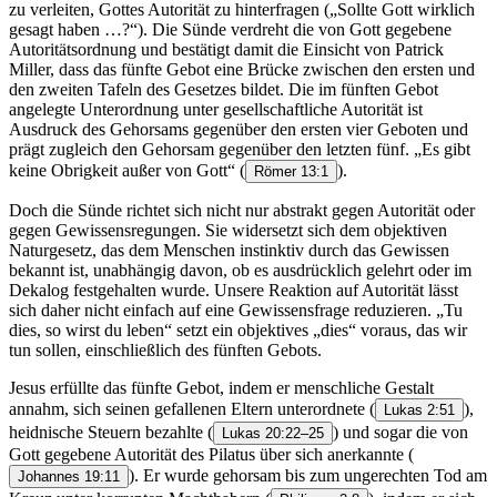
zu verleiten, Gottes Autorität zu hinterfragen („Sollte Gott wirklich
gesagt haben …?“). Die Sünde verdreht die von Gott gegebene
Autoritätsordnung und bestätigt damit die Einsicht von Patrick
Miller, dass das fünfte Gebot eine Brücke zwischen den ersten und
den zweiten Tafeln des Gesetzes bildet. Die im fünften Gebot
angelegte Unterordnung unter gesellschaftliche Autorität ist
Ausdruck des Gehorsams gegenüber den ersten vier Geboten und
prägt zugleich den Gehorsam gegenüber den letzten fünf. „Es gibt
keine Obrigkeit außer von Gott“
(
).
Römer 13:1
Doch die Sünde richtet sich nicht nur abstrakt gegen Autorität oder
gegen Gewissensregungen. Sie widersetzt sich dem objektiven
Naturgesetz, das dem Menschen instinktiv durch das Gewissen
bekannt ist, unabhängig davon, ob es ausdrücklich gelehrt oder im
Dekalog festgehalten wurde. Unsere Reaktion auf Autorität lässt
sich daher nicht einfach auf eine Gewissensfrage reduzieren. „Tu
dies, so wirst du leben“ setzt ein objektives „dies“ voraus, das wir
tun sollen, einschließlich des fünften Gebots.
Jesus erfüllte das fünfte Gebot, indem er menschliche Gestalt
annahm, sich seinen gefallenen Eltern unterordnete
(
),
Lukas 2:51
heidnische Steuern bezahlte
(
) und sogar die von
Lukas 20:22–25
Gott gegebene Autorität des Pilatus über sich anerkannte
(
). Er wurde gehorsam bis zum ungerechten Tod am
Johannes 19:11