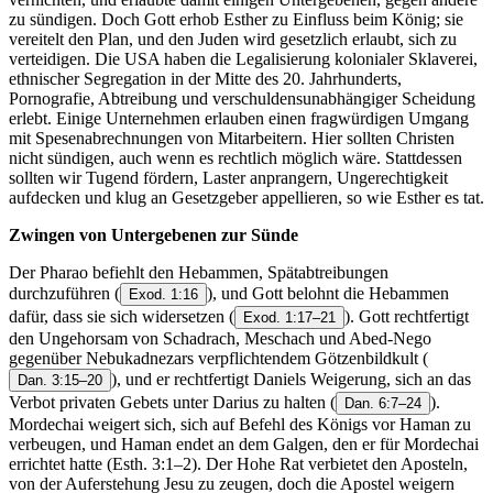
zu sündigen. Doch Gott erhob Esther zu Einfluss beim König; sie
vereitelt den Plan, und den Juden wird gesetzlich erlaubt, sich zu
verteidigen. Die USA haben die Legalisierung kolonialer Sklaverei,
ethnischer Segregation in der Mitte des 20. Jahrhunderts,
Pornografie, Abtreibung und verschuldensunabhängiger Scheidung
erlebt. Einige Unternehmen erlauben einen fragwürdigen Umgang
mit Spesenabrechnungen von Mitarbeitern. Hier sollten Christen
nicht sündigen, auch wenn es rechtlich möglich wäre. Stattdessen
sollten wir Tugend fördern, Laster anprangern, Ungerechtigkeit
aufdecken und klug an Gesetzgeber appellieren, so wie Esther es tat.
Zwingen von Untergebenen zur Sünde
Der Pharao befiehlt den Hebammen, Spätabtreibungen
durchzuführen
(
), und Gott belohnt die Hebammen
Exod. 1:16
dafür, dass sie sich widersetzen
(
). Gott rechtfertigt
Exod. 1:17–21
den Ungehorsam von Schadrach, Meschach und Abed-Nego
gegenüber Nebukadnezars verpflichtendem Götzenbildkult
(
), und er rechtfertigt Daniels Weigerung, sich an das
Dan. 3:15–20
Verbot privaten Gebets unter Darius zu halten
(
).
Dan. 6:7–24
Mordechai weigert sich, sich auf Befehl des Königs vor Haman zu
verbeugen, und Haman endet an dem Galgen, den er für Mordechai
errichtet hatte (Esth. 3:1–2). Der Hohe Rat verbietet den Aposteln,
von der Auferstehung Jesu zu zeugen, doch die Apostel weigern