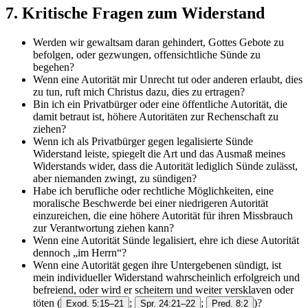
7. Kritische Fragen zum Widerstand
Werden wir gewaltsam daran gehindert, Gottes Gebote zu
befolgen, oder gezwungen, offensichtliche Sünde zu
begehen?
Wenn eine Autorität mir Unrecht tut oder anderen erlaubt, dies
zu tun, ruft mich Christus dazu, dies zu ertragen?
Bin ich ein Privatbürger oder eine öffentliche Autorität, die
damit betraut ist, höhere Autoritäten zur Rechenschaft zu
ziehen?
Wenn ich als Privatbürger gegen legalisierte Sünde
Widerstand leiste, spiegelt die Art und das Ausmaß meines
Widerstands wider, dass die Autorität lediglich Sünde zulässt,
aber niemanden zwingt, zu sündigen?
Habe ich berufliche oder rechtliche Möglichkeiten, eine
moralische Beschwerde bei einer niedrigeren Autorität
einzureichen, die eine höhere Autorität für ihren Missbrauch
zur Verantwortung ziehen kann?
Wenn eine Autorität Sünde legalisiert, ehre ich diese Autorität
dennoch „im Herrn“?
Wenn eine Autorität gegen ihre Untergebenen sündigt, ist
mein individueller Widerstand wahrscheinlich erfolgreich und
befreiend, oder wird er scheitern und weiter versklaven oder
töten
(
;
;
)?
Exod. 5:15–21
Spr. 24:21–22
Pred. 8:2