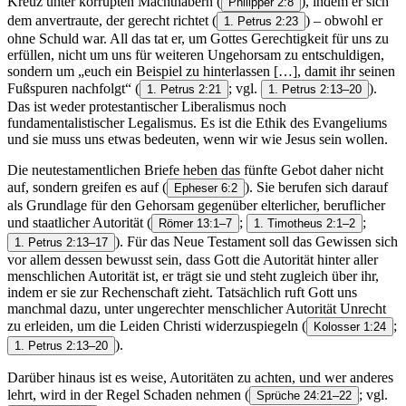
Kreuz unter korrupten Machthabern
(
), indem er sich
Philipper 2:8
dem anvertraute, der gerecht richtet
(
) – obwohl er
1. Petrus 2:23
ohne Schuld war. All das tat er, um Gottes Gerechtigkeit für uns zu
erfüllen, nicht um uns für weiteren Ungehorsam zu entschuldigen,
sondern um „euch ein Beispiel zu hinterlassen […], damit ihr seinen
Fußspuren nachfolgt“
(
; vgl.
).
1. Petrus 2:21
1. Petrus 2:13–20
Das ist weder protestantischer Liberalismus noch
fundamentalistischer Legalismus. Es ist die Ethik des Evangeliums
und sie muss uns etwas bedeuten, wenn wir wie Jesus sein wollen.
Die neutestamentlichen Briefe heben das fünfte Gebot daher nicht
auf, sondern greifen es auf
(
). Sie berufen sich darauf
Epheser 6:2
als Grundlage für den Gehorsam gegenüber elterlicher, beruflicher
und staatlicher Autorität
(
;
;
Römer 13:1–7
1. Timotheus 2:1–2
). Für das Neue Testament soll das Gewissen sich
1. Petrus 2:13–17
vor allem dessen bewusst sein, dass Gott die Autorität hinter aller
menschlichen Autorität ist, er trägt sie und steht zugleich über ihr,
indem er sie zur Rechenschaft zieht. Tatsächlich ruft Gott uns
manchmal dazu, unter ungerechter menschlicher Autorität Unrecht
zu erleiden, um die Leiden Christi widerzuspiegeln
(
;
Kolosser 1:24
).
1. Petrus 2:13–20
Darüber hinaus ist es weise, Autoritäten zu achten, und wer anderes
lehrt, wird in der Regel Schaden nehmen
(
; vgl.
Sprüche 24:21–22