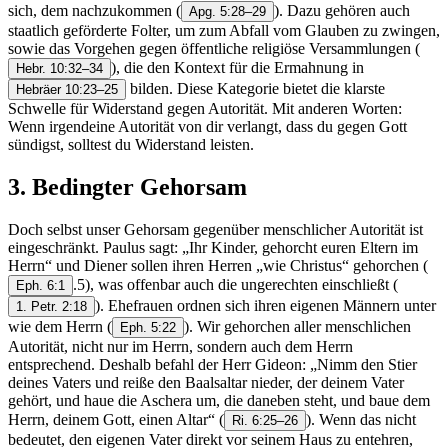
sich, dem nachzukommen
(
). Dazu gehören auch
Apg. 5:28–29
staatlich geförderte Folter, um zum Abfall vom Glauben zu zwingen,
sowie das Vorgehen gegen öffentliche religiöse Versammlungen
(
), die den Kontext für die Ermahnung in
Hebr. 10:32–34
bilden. Diese Kategorie bietet die klarste
Hebräer 10:23–25
Schwelle für Widerstand gegen Autorität. Mit anderen Worten:
Wenn irgendeine Autorität von dir verlangt, dass du gegen Gott
sündigst, solltest du Widerstand leisten.
3. Bedingter Gehorsam
Doch selbst unser Gehorsam gegenüber menschlicher Autorität ist
eingeschränkt. Paulus sagt: „Ihr Kinder, gehorcht euren Eltern im
Herrn“ und Diener sollen ihren Herren „wie Christus“ gehorchen
(
.5), was offenbar auch die ungerechten einschließt
(
Eph. 6:1
). Ehefrauen ordnen sich ihren eigenen Männern unter
1. Petr. 2:18
wie dem Herrn
(
). Wir gehorchen aller menschlichen
Eph. 5:22
Autorität, nicht nur im Herrn, sondern auch dem Herrn
entsprechend. Deshalb befahl der Herr Gideon: „Nimm den Stier
deines Vaters und reiße den Baalsaltar nieder, der deinem Vater
gehört, und haue die Aschera um, die daneben steht, und baue dem
Herrn, deinem Gott, einen Altar“
(
). Wenn das nicht
Ri. 6:25–26
bedeutet, den eigenen Vater direkt vor seinem Haus zu entehren,