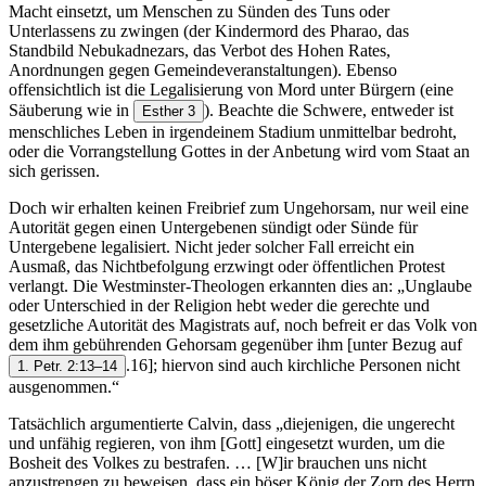
Macht einsetzt, um Menschen zu Sünden des Tuns oder
Unterlassens zu zwingen (der Kindermord des Pharao, das
Standbild Nebukadnezars, das Verbot des Hohen Rates,
Anordnungen gegen Gemeindeveranstaltungen). Ebenso
offensichtlich ist die Legalisierung von Mord unter Bürgern (eine
Säuberung wie in
). Beachte die Schwere, entweder ist
Esther 3
menschliches Leben in irgendeinem Stadium unmittelbar bedroht,
oder die Vorrangstellung Gottes in der Anbetung wird vom Staat an
sich gerissen.
Doch wir erhalten keinen Freibrief zum Ungehorsam, nur weil eine
Autorität gegen einen Untergebenen sündigt oder Sünde für
Untergebene legalisiert. Nicht jeder solcher Fall erreicht ein
Ausmaß, das Nichtbefolgung erzwingt oder öffentlichen Protest
verlangt. Die Westminster-Theologen erkannten dies an: „Unglaube
oder Unterschied in der Religion hebt weder die gerechte und
gesetzliche Autorität des Magistrats auf, noch befreit er das Volk von
dem ihm gebührenden Gehorsam gegenüber ihm [unter Bezug auf
.16]; hiervon sind auch kirchliche Personen nicht
1. Petr. 2:13–14
ausgenommen.“
Tatsächlich argumentierte Calvin, dass „diejenigen, die ungerecht
und unfähig regieren, von ihm [Gott] eingesetzt wurden, um die
Bosheit des Volkes zu bestrafen. … [W]ir brauchen uns nicht
anzustrengen zu beweisen, dass ein böser König der Zorn des Herrn