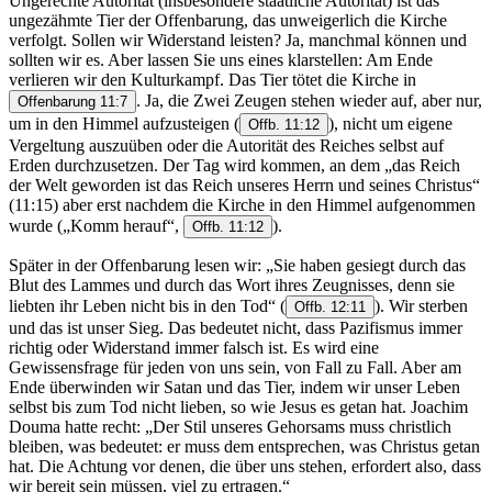
Ungerechte Autorität (insbesondere staatliche Autorität) ist das
ungezähmte Tier der Offenbarung, das unweigerlich die Kirche
verfolgt. Sollen wir Widerstand leisten? Ja, manchmal können und
sollten wir es. Aber lassen Sie uns eines klarstellen: Am Ende
verlieren wir den Kulturkampf. Das Tier tötet die Kirche in
. Ja, die Zwei Zeugen stehen wieder auf, aber nur,
Offenbarung 11:7
um in den Himmel aufzusteigen
(
), nicht um eigene
Offb. 11:12
Vergeltung auszuüben oder die Autorität des Reiches selbst auf
Erden durchzusetzen. Der Tag wird kommen, an dem „das Reich
der Welt geworden ist das Reich unseres Herrn und seines Christus“
(11:15) aber erst nachdem die Kirche in den Himmel aufgenommen
wurde („Komm herauf“,
).
Offb. 11:12
Später in der Offenbarung lesen wir: „Sie haben gesiegt durch das
Blut des Lammes und durch das Wort ihres Zeugnisses, denn sie
liebten ihr Leben nicht bis in den Tod“
(
). Wir sterben
Offb. 12:11
und das ist unser Sieg. Das bedeutet nicht, dass Pazifismus immer
richtig oder Widerstand immer falsch ist. Es wird eine
Gewissensfrage für jeden von uns sein, von Fall zu Fall. Aber am
Ende überwinden wir Satan und das Tier, indem wir unser Leben
selbst bis zum Tod nicht lieben, so wie Jesus es getan hat. Joachim
Douma hatte recht: „Der Stil unseres Gehorsams muss christlich
bleiben, was bedeutet: er muss dem entsprechen, was Christus getan
hat. Die Achtung vor denen, die über uns stehen, erfordert also, dass
wir bereit sein müssen, viel zu ertragen.“