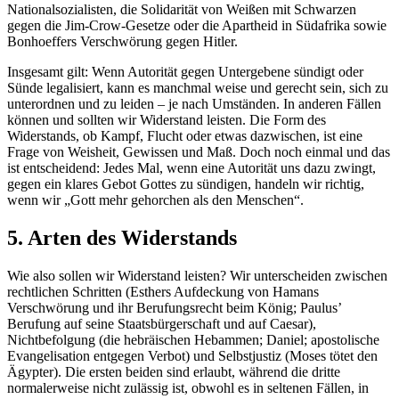
Nationalsozialisten, die Solidarität von Weißen mit Schwarzen
gegen die Jim-Crow-Gesetze oder die Apartheid in Südafrika sowie
Bonhoeffers Verschwörung gegen Hitler.
Insgesamt gilt: Wenn Autorität gegen Untergebene sündigt oder
Sünde legalisiert, kann es manchmal weise und gerecht sein, sich zu
unterordnen und zu leiden – je nach Umständen. In anderen Fällen
können und sollten wir Widerstand leisten. Die Form des
Widerstands, ob Kampf, Flucht oder etwas dazwischen, ist eine
Frage von Weisheit, Gewissen und Maß. Doch noch einmal und das
ist entscheidend: Jedes Mal, wenn eine Autorität uns dazu zwingt,
gegen ein klares Gebot Gottes zu sündigen, handeln wir richtig,
wenn wir „Gott mehr gehorchen als den Menschen“.
5. Arten des Widerstands
Wie also sollen wir Widerstand leisten? Wir unterscheiden zwischen
rechtlichen Schritten (Esthers Aufdeckung von Hamans
Verschwörung und ihr Berufungsrecht beim König; Paulus’
Berufung auf seine Staatsbürgerschaft und auf Caesar),
Nichtbefolgung (die hebräischen Hebammen; Daniel; apostolische
Evangelisation entgegen Verbot) und Selbstjustiz (Moses tötet den
Ägypter). Die ersten beiden sind erlaubt, während die dritte
normalerweise nicht zulässig ist, obwohl es in seltenen Fällen, in