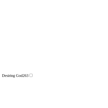
Desiring God
263