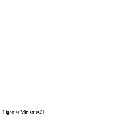
Ligonier Ministries
6