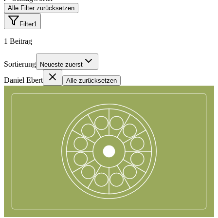
Alle Filter zurücksetzen
Filter
1
1
Beitrag
Sortierung
Neueste zuerst
Daniel Ebert
Alle zurücksetzen