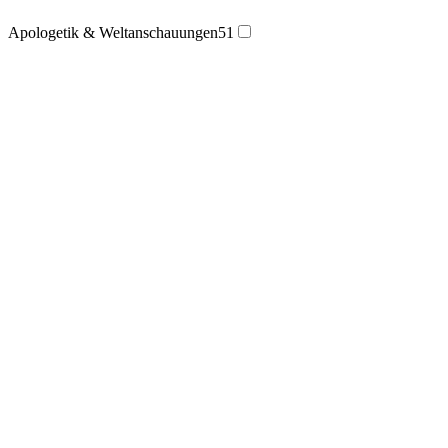
Apologetik & Weltanschauungen
51