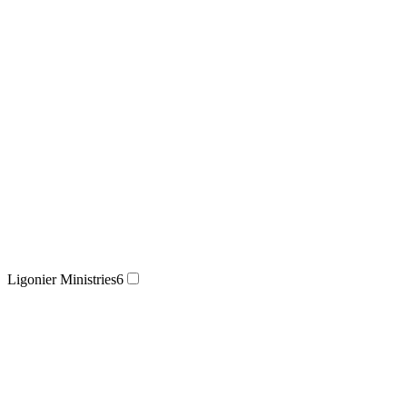
Ligonier Ministries
6