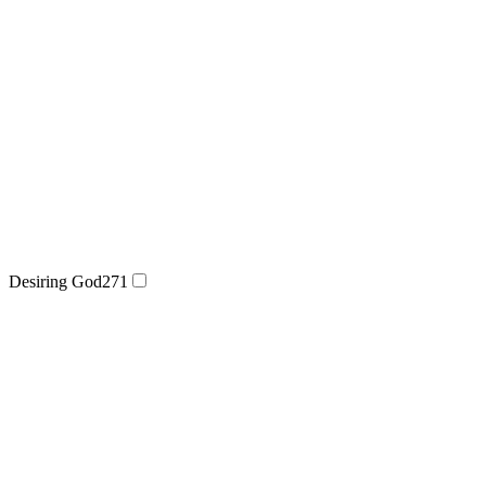
Desiring God
271