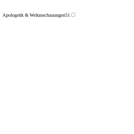
Apologetik & Weltanschauungen
51