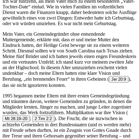
Ich war fünfzehn, als mein Vater mich zu einem besonderen „Vater-
Tochter-Date“ einlud. Wie in vielen Familien im vollzeitlichen
Dienst waren die Finanzen knapp, daher bedeuteten solche Ausflüge
gewöhnlich eines von zwei Dingen: Entweder hatte ich Geburtstag,
oder wir würden umziehen. Es war nicht mein Geburtstag.
Mein Vater, ein Gemeindegründer ohne entsendende
Muttergemeinde, erklärte mir, dass er und meine Mutter den
Eindruck hatten, der Heilige Geist bewege sie zu einem weiteren
Schritt. Diesmal sollten wir von South Carolina nach Texas ziehen.
Meine fünf Brüder und ich hatten jeweils einen engen Freundeskreis
und ein vertrautes Umfeld; ich stand kurz vor meinem zweiten Jahr
an der Highschool. In diesem Alter umzuziehen erscheint vielen
undenkbar – doch meine Eltern hatten eine klare Vision und
Berufung, „ein brennendes Feuer“ in ihren Gebeinen
(
),
Jer 20:9
das sie nicht ignorieren konnten.
1995 begannen meine Eltern mit ihrer ersten Gemeindegründung
und träumten davon, weitere Gemeinden zu gründen, in denen die
Mitglieder lernten, Jünger zu machen, und junge Leiter zugerüstet
wurden, das Werk fortzuführen. Multiplikation war ihre Vision
(
;
). Die Frucht, die sie inzwischen in
Mt 28:19–20
2 Tim 2:2
achtzehn Gemeinden in drei Bundesstaaten (und es werden mehr)
mit Freude sehen durften, ist ein Zeugnis von Gottes Gnade durch
ihre Treue und ihren Gehorsam gegenüber seiner Berufung – und