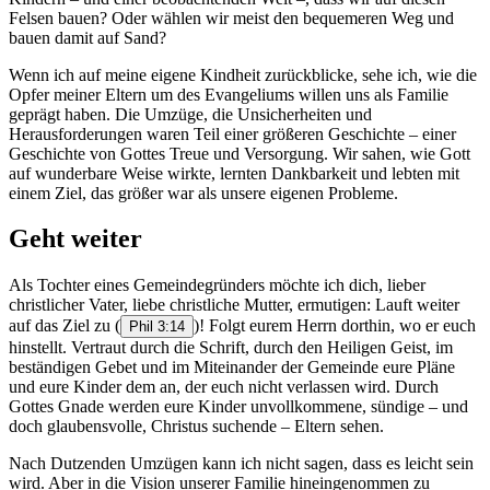
Felsen bauen? Oder wählen wir meist den bequemeren Weg und
bauen damit auf Sand?
Wenn ich auf meine eigene Kindheit zurückblicke, sehe ich, wie die
Opfer meiner Eltern um des Evangeliums willen uns als Familie
geprägt haben. Die Umzüge, die Unsicherheiten und
Herausforderungen waren Teil einer größeren Geschichte – einer
Geschichte von Gottes Treue und Versorgung. Wir sahen, wie Gott
auf wunderbare Weise wirkte, lernten Dankbarkeit und lebten mit
einem Ziel, das größer war als unsere eigenen Probleme.
Geht weiter
Als Tochter eines Gemeindegründers möchte ich dich, lieber
christlicher Vater, liebe christliche Mutter, ermutigen: Lauft weiter
auf das Ziel zu
(
)! Folgt eurem Herrn dorthin, wo er euch
Phil 3:14
hinstellt. Vertraut durch die Schrift, durch den Heiligen Geist, im
beständigen Gebet und im Miteinander der Gemeinde eure Pläne
und eure Kinder dem an, der euch nicht verlassen wird. Durch
Gottes Gnade werden eure Kinder unvollkommene, sündige – und
doch glaubensvolle, Christus suchende – Eltern sehen.
Nach Dutzenden Umzügen kann ich nicht sagen, dass es leicht sein
wird. Aber in die Vision unserer Familie hineingenommen zu