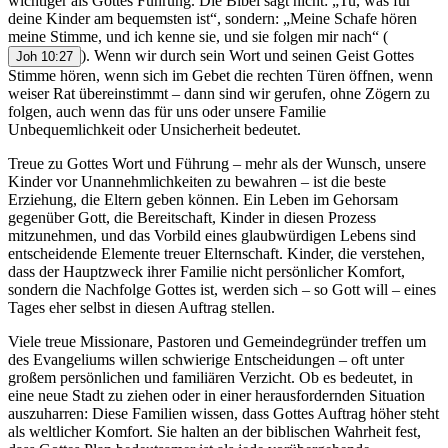
wichtiger als Gottes Führung. Die Bibel sagt nicht: „Tu, was für
deine Kinder am bequemsten ist“, sondern: „Meine Schafe hören
meine Stimme, und ich kenne sie, und sie folgen mir nach“
(
). Wenn wir durch sein Wort und seinen Geist Gottes
Joh 10:27
Stimme hören, wenn sich im Gebet die rechten Türen öffnen, wenn
weiser Rat übereinstimmt – dann sind wir gerufen, ohne Zögern zu
folgen, auch wenn das für uns oder unsere Familie
Unbequemlichkeit oder Unsicherheit bedeutet.
Treue zu Gottes Wort und Führung – mehr als der Wunsch, unsere
Kinder vor Unannehmlichkeiten zu bewahren – ist die beste
Erziehung, die Eltern geben können. Ein Leben im Gehorsam
gegenüber Gott, die Bereitschaft, Kinder in diesen Prozess
mitzunehmen, und das Vorbild eines glaubwürdigen Lebens sind
entscheidende Elemente treuer Elternschaft. Kinder, die verstehen,
dass der Hauptzweck ihrer Familie nicht persönlicher Komfort,
sondern die Nachfolge Gottes ist, werden sich – so Gott will – eines
Tages eher selbst in diesen Auftrag stellen.
Viele treue Missionare, Pastoren und Gemeindegründer treffen um
des Evangeliums willen schwierige Entscheidungen – oft unter
großem persönlichen und familiären Verzicht. Ob es bedeutet, in
eine neue Stadt zu ziehen oder in einer herausfordernden Situation
auszuharren: Diese Familien wissen, dass Gottes Auftrag höher steht
als weltlicher Komfort. Sie halten an der biblischen Wahrheit fest,