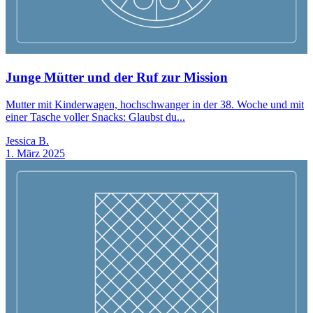
Junge Mütter und der Ruf zur Mission
Mutter mit Kinderwagen, hochschwanger in der 38. Woche und mit
einer Tasche voller Snacks: Glaubst du...
Jessica B.
1. März 2025