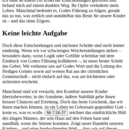
Ich hatte an einem Ort schlechte Entscheidungen getroffen und
befand mich auf einem dunklen Weg. Ihr Opfer veränderte mein
Leben. Manchmal bedeutet es, Gottes Führung zu folgen, gerade
das zu tun, was zeitlich und unmittelbar das Beste für unsere Kinder
ist – und das ohne Zögern.
Keine leichte Aufgabe
Doch diese Entscheidungen und nächsten Schritte sind nicht immer
eindeutig. Wenn wir vor schwierigen Weichenstellungen stehen –
besonders dann, wenn Logik oder Gefühle scheinbar mit dem
Eindruck von Gottes Führung kollidieren –, ist unser bester Schritt
das Gebet. Wir verlassen uns auf Gottes Wort und die Leitung des
Heiligen Geistes sowie auf weisen Rat aus der christlichen
Gemeinschaft – nicht einfach auf das, was am leichtesten oder
sichersten erscheint.
Manchmal sind wir versucht, den Komfort unserer Kinder
überzubewerten, in der Annahme, äußere Stabilität gebe ihnen
bessere Chancen auf Errettung. Doch das beste Geschenk, das wir
ihnen machen können, ist ein Leben im Gehorsam gegenüber Gott –
koste es, was es wolle.
zeichnet das eindrückliche Bild
Mt 7:24–27
des klugen Mannes, der sein Haus auf den Felsen baut und
standhält, wenn die Stürme kommen. Zeigt unser Handeln unseren
Kindern – und einer beobachtenden Welt –, dass wir auf diesen