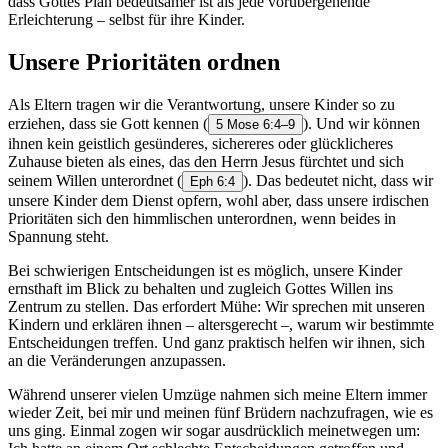
dass Gottes Plan bedeutsamer ist als jede vorübergehende
Erleichterung – selbst für ihre Kinder.
Unsere Prioritäten ordnen
Als Eltern tragen wir die Verantwortung, unsere Kinder so zu
erziehen, dass sie Gott kennen
(
). Und wir können
5 Mose 6:4–9
ihnen kein geistlich gesünderes, sichereres oder glücklicheres
Zuhause bieten als eines, das den Herrn Jesus fürchtet und sich
seinem Willen unterordnet
(
). Das bedeutet nicht, dass wir
Eph 6:4
unsere Kinder dem Dienst opfern, wohl aber, dass unsere irdischen
Prioritäten sich den himmlischen unterordnen, wenn beides in
Spannung steht.
Bei schwierigen Entscheidungen ist es möglich, unsere Kinder
ernsthaft im Blick zu behalten und zugleich Gottes Willen ins
Zentrum zu stellen. Das erfordert Mühe: Wir sprechen mit unseren
Kindern und erklären ihnen – altersgerecht –, warum wir bestimmte
Entscheidungen treffen. Und ganz praktisch helfen wir ihnen, sich
an die Veränderungen anzupassen.
Während unserer vielen Umzüge nahmen sich meine Eltern immer
wieder Zeit, bei mir und meinen fünf Brüdern nachzufragen, wie es
uns ging. Einmal zogen wir sogar ausdrücklich meinetwegen um: