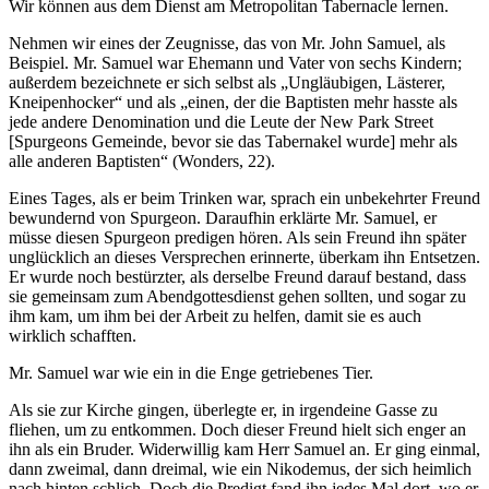
Wir können aus dem Dienst am Metropolitan Tabernacle lernen.
Nehmen wir eines der Zeugnisse, das von Mr. John Samuel, als
Beispiel. Mr. Samuel war Ehemann und Vater von sechs Kindern;
außerdem bezeichnete er sich selbst als „Ungläubigen, Lästerer,
Kneipenhocker“ und als „einen, der die Baptisten mehr hasste als
jede andere Denomination und die Leute der New Park Street
[Spurgeons Gemeinde, bevor sie das Tabernakel wurde] mehr als
alle anderen Baptisten“ (Wonders, 22).
Eines Tages, als er beim Trinken war, sprach ein unbekehrter Freund
bewundernd von Spurgeon. Daraufhin erklärte Mr. Samuel, er
müsse diesen Spurgeon predigen hören. Als sein Freund ihn später
unglücklich an dieses Versprechen erinnerte, überkam ihn Entsetzen.
Er wurde noch bestürzter, als derselbe Freund darauf bestand, dass
sie gemeinsam zum Abendgottesdienst gehen sollten, und sogar zu
ihm kam, um ihm bei der Arbeit zu helfen, damit sie es auch
wirklich schafften.
Mr. Samuel war wie ein in die Enge getriebenes Tier.
Als sie zur Kirche gingen, überlegte er, in irgendeine Gasse zu
fliehen, um zu entkommen. Doch dieser Freund hielt sich enger an
ihn als ein Bruder. Widerwillig kam Herr Samuel an. Er ging einmal,
dann zweimal, dann dreimal, wie ein Nikodemus, der sich heimlich
nach hinten schlich. Doch die Predigt fand ihn jedes Mal dort, wo er