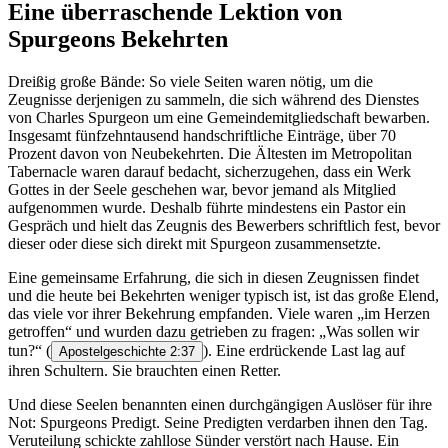
Eine überraschende Lektion von
Spurgeons Bekehrten
Dreißig große Bände: So viele Seiten waren nötig, um die
Zeugnisse derjenigen zu sammeln, die sich während des Dienstes
von Charles Spurgeon um eine Gemeindemitgliedschaft bewarben.
Insgesamt fünfzehntausend handschriftliche Einträge, über 70
Prozent davon von Neubekehrten. Die Ältesten im Metropolitan
Tabernacle waren darauf bedacht, sicherzugehen, dass ein Werk
Gottes in der Seele geschehen war, bevor jemand als Mitglied
aufgenommen wurde. Deshalb führte mindestens ein Pastor ein
Gespräch und hielt das Zeugnis des Bewerbers schriftlich fest, bevor
dieser oder diese sich direkt mit Spurgeon zusammensetzte.
Eine gemeinsame Erfahrung, die sich in diesen Zeugnissen findet
und die heute bei Bekehrten weniger typisch ist, ist das große Elend,
das viele vor ihrer Bekehrung empfanden. Viele waren „im Herzen
getroffen“ und wurden dazu getrieben zu fragen: „Was sollen wir
tun?“
(
). Eine erdrückende Last lag auf
Apostelgeschichte 2:37
ihren Schultern. Sie brauchten einen Retter.
Und diese Seelen benannten einen durchgängigen Auslöser für ihre
Not: Spurgeons Predigt. Seine Predigten verdarben ihnen den Tag.
Veruteilung schickte zahllose Sünder verstört nach Hause. Ein