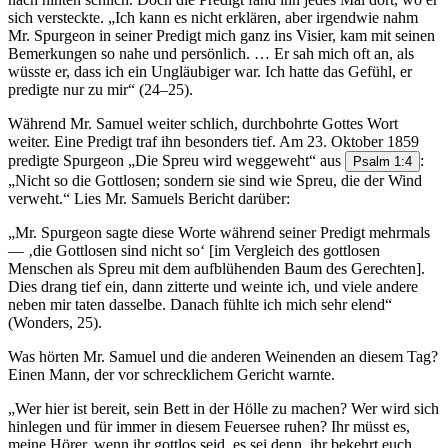
sich versteckte. „Ich kann es nicht erklären, aber irgendwie nahm
Mr. Spurgeon in seiner Predigt mich ganz ins Visier, kam mit seinen
Bemerkungen so nahe und persönlich. … Er sah mich oft an, als
wüsste er, dass ich ein Ungläubiger war. Ich hatte das Gefühl, er
predigte nur zu mir“ (24–25).
Während Mr. Samuel weiter schlich, durchbohrte Gottes Wort
weiter. Eine Predigt traf ihn besonders tief. Am 23. Oktober 1859
predigte Spurgeon „Die Spreu wird weggeweht“ aus
:
Psalm 1:4
„Nicht so die Gottlosen; sondern sie sind wie Spreu, die der Wind
verweht.“ Lies Mr. Samuels Bericht darüber:
„Mr. Spurgeon sagte diese Worte während seiner Predigt mehrmals
— ‚die Gottlosen sind nicht so‘ [im Vergleich des gottlosen
Menschen als Spreu mit dem aufblühenden Baum des Gerechten].
Dies drang tief ein, dann zitterte und weinte ich, und viele andere
neben mir taten dasselbe. Danach fühlte ich mich sehr elend“
(Wonders, 25).
Was hörten Mr. Samuel und die anderen Weinenden an diesem Tag?
Einen Mann, der vor schrecklichem Gericht warnte.
„Wer hier ist bereit, sein Bett in der Hölle zu machen? Wer wird sich
hinlegen und für immer in diesem Feuersee ruhen? Ihr müsst es,
meine Hörer, wenn ihr gottlos seid, es sei denn, ihr bekehrt euch. …