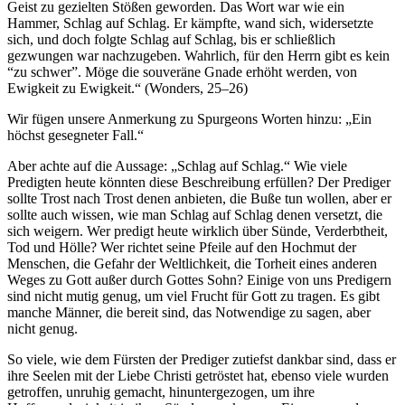
Geist zu gezielten Stößen geworden. Das Wort war wie ein
Hammer, Schlag auf Schlag. Er kämpfte, wand sich, widersetzte
sich, und doch folgte Schlag auf Schlag, bis er schließlich
gezwungen war nachzugeben. Wahrlich, für den Herrn gibt es kein
“zu schwer”. Möge die souveräne Gnade erhöht werden, von
Ewigkeit zu Ewigkeit.“ (Wonders, 25–26)
Wir fügen unsere Anmerkung zu Spurgeons Worten hinzu: „Ein
höchst gesegneter Fall.“
Aber achte auf die Aussage: „Schlag auf Schlag.“ Wie viele
Predigten heute könnten diese Beschreibung erfüllen? Der Prediger
sollte Trost nach Trost denen anbieten, die Buße tun wollen, aber er
sollte auch wissen, wie man Schlag auf Schlag denen versetzt, die
sich weigern. Wer predigt heute wirklich über Sünde, Verderbtheit,
Tod und Hölle? Wer richtet seine Pfeile auf den Hochmut der
Menschen, die Gefahr der Weltlichkeit, die Torheit eines anderen
Weges zu Gott außer durch Gottes Sohn? Einige von uns Predigern
sind nicht mutig genug, um viel Frucht für Gott zu tragen. Es gibt
manche Männer, die bereit sind, das Notwendige zu sagen, aber
nicht genug.
So viele, wie dem Fürsten der Prediger zutiefst dankbar sind, dass er
ihre Seelen mit der Liebe Christi getröstet hat, ebenso viele wurden
getroffen, unruhig gemacht, hinuntergezogen, um ihre