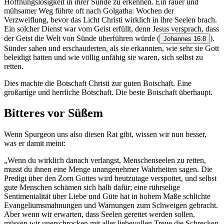
Hoffnungslosigkeit in ihrer Sünde zu erkennen. Ein rauer und
mühsamer Weg führte oft nach Golgatha: Wochen der
Verzweiflung, bevor das Licht Christi wirklich in ihre Seelen brach.
Ein solcher Dienst war vom Geist erfüllt, denn Jesus versprach, dass
der Geist die Welt von Sünde überführen würde
(
).
Johannes 16:8
Sünder sahen und erschauderten, als sie erkannten, wie sehr sie Gott
beleidigt hatten und wie völlig unfähig sie waren, sich selbst zu
retten.
Dies machte die Botschaft Christi zur guten Botschaft. Eine
großartige und herrliche Botschaft. Die beste Botschaft überhaupt.
Bitteres vor Süßem
Wenn Spurgeon uns also diesen Rat gibt, wissen wir nun besser,
was er damit meint:
„Wenn du wirklich danach verlangst, Menschenseelen zu retten,
musst du ihnen eine Menge unangenehmer Wahrheiten sagen. Die
Predigt über den Zorn Gottes wird heutzutage verspottet, und selbst
gute Menschen schämen sich halb dafür; eine rührselige
Sentimentalität über Liebe und Güte hat in hohem Maße schlichte
Evangeliumsmahnungen und Warnungen zum Schweigen gebracht.
Aber wenn wir erwarten, dass Seelen gerettet werden sollen,
müssen wir unerschrocken mit aller liebevollen Treue die Schrecken