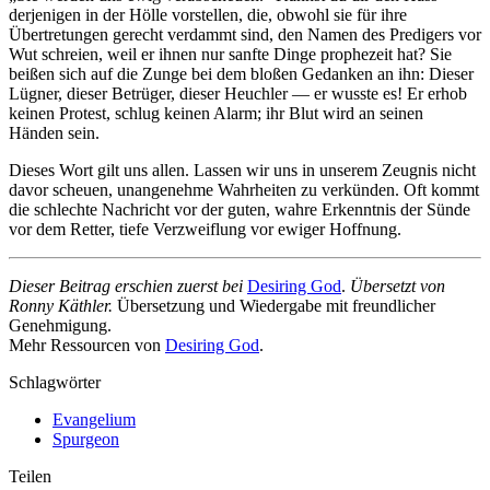
derjenigen in der Hölle vorstellen, die, obwohl sie für ihre
Übertretungen gerecht verdammt sind, den Namen des Predigers vor
Wut schreien, weil er ihnen nur sanfte Dinge prophezeit hat? Sie
beißen sich auf die Zunge bei dem bloßen Gedanken an ihn: Dieser
Lügner, dieser Betrüger, dieser Heuchler — er wusste es! Er erhob
keinen Protest, schlug keinen Alarm; ihr Blut wird an seinen
Händen sein.
Dieses Wort gilt uns allen. Lassen wir uns in unserem Zeugnis nicht
davor scheuen, unangenehme Wahrheiten zu verkünden. Oft kommt
die schlechte Nachricht vor der guten, wahre Erkenntnis der Sünde
vor dem Retter, tiefe Verzweiflung vor ewiger Hoffnung.
Dieser Beitrag erschien zuerst bei
Desiring God
.
Übersetzt von
Ronny Käthler.
Übersetzung und Wiedergabe mit freundlicher
Genehmigung.
Mehr Ressourcen von
Desiring God
.
Schlagwörter
Evangelium
Spurgeon
Teilen