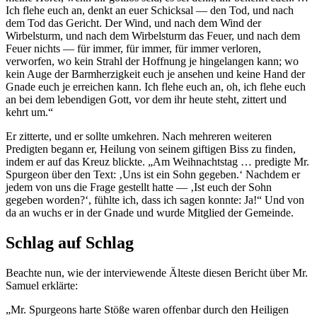
Ich flehe euch an, denkt an euer Schicksal — den Tod, und nach
dem Tod das Gericht. Der Wind, und nach dem Wind der
Wirbelsturm, und nach dem Wirbelsturm das Feuer, und nach dem
Feuer nichts — für immer, für immer, für immer verloren,
verworfen, wo kein Strahl der Hoffnung je hingelangen kann; wo
kein Auge der Barmherzigkeit euch je ansehen und keine Hand der
Gnade euch je erreichen kann. Ich flehe euch an, oh, ich flehe euch
an bei dem lebendigen Gott, vor dem ihr heute steht, zittert und
kehrt um.“
Er zitterte, und er sollte umkehren. Nach mehreren weiteren
Predigten begann er, Heilung von seinem giftigen Biss zu finden,
indem er auf das Kreuz blickte. „Am Weihnachtstag … predigte Mr.
Spurgeon über den Text: ‚Uns ist ein Sohn gegeben.‘ Nachdem er
jedem von uns die Frage gestellt hatte — ‚Ist euch der Sohn
gegeben worden?‘, fühlte ich, dass ich sagen konnte: Ja!“ Und von
da an wuchs er in der Gnade und wurde Mitglied der Gemeinde.
Schlag auf Schlag
Beachte nun, wie der interviewende Älteste diesen Bericht über Mr.
Samuel erklärte:
„Mr. Spurgeons harte Stöße waren offenbar durch den Heiligen