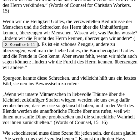
des Herrn verkünden.“ (Words of Counsel for Christian Workers,
15)
Wenn wir die Heiligkeit Gottes, die verzweifelten Bedürfnisse der
Menschen und die Schrecken des Herrn über die Unbußfertigen
kennen, überzeugen wir Menschen. Wissen wir, was Paulus wusste?
„Indem wir die Furcht des Herrn kennen, überzeugen wir andere“
(
). Es ist ein schönes Zeugnis, andere zu
2. Korinther 5:11
überzeugen, weil man die Liebe Gottes, die Barmherzigkeit Gottes
und die Freude in Gott kennt. Aber etwas fehlt, wenn wir nicht auch
sagen können: „Indem wir die Furcht des Herrn kennen, überzeugen
wir andere.“
Spurgeon kannte diese Schrecken, und vielleicht hilft uns ein letztes
Bild, sie neu ins Bewusstsein zu rufen:
„Wenn wir unsere Mitmenschen in liebevolle Träume über die
Kleinheit zukünftiger Strafen wiegen, werden sie uns ewig dafür
verabscheuen, dass wir sie so getäuscht haben, und in der Welt des
Elends werden sie unaufhörliche Flüche über uns rufen, weil wir
ihnen nur sanfte Dinge prophezeiten und die schreckliche Wahrheit
vor ihnen zurückhielten.“ (Words of Counsel, 15–16)
Wie schockierend muss diese Szene für jeden sein, der daran glaubt:
„Sie werden uns ewig verabscheuen.“ Kannst du dir den Hass