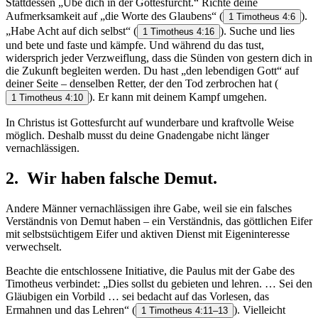
Stattdessen „Übe dich in der Gottesfurcht.“ Richte deine
Aufmerksamkeit auf „die Worte des Glaubens“
(
).
1 Timotheus 4:6
„Habe Acht auf dich selbst“
(
). Suche und lies
1 Timotheus 4:16
und bete und faste und kämpfe. Und während du das tust,
widersprich jeder Verzweiflung, dass die Sünden von gestern dich in
die Zukunft begleiten werden. Du hast „den lebendigen Gott“ auf
deiner Seite – denselben Retter, der den Tod zerbrochen hat
(
). Er kann mit deinem Kampf umgehen.
1 Timotheus 4:10
In Christus ist Gottesfurcht auf wunderbare und kraftvolle Weise
möglich. Deshalb musst du deine Gnadengabe nicht länger
vernachlässigen.
2. Wir haben falsche Demut.
Andere Männer vernachlässigen ihre Gabe, weil sie ein falsches
Verständnis von Demut haben – ein Verständnis, das göttlichen Eifer
mit selbstsüchtigem Eifer und aktiven Dienst mit Eigeninteresse
verwechselt.
Beachte die entschlossene Initiative, die Paulus mit der Gabe des
Timotheus verbindet: „Dies sollst du gebieten und lehren. … Sei den
Gläubigen ein Vorbild … sei bedacht auf das Vorlesen, das
Ermahnen und das Lehren“
(
). Vielleicht
1 Timotheus 4:11–13