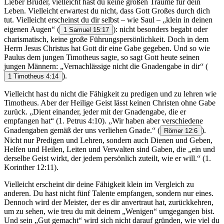
Lieber Bruder, vielleicht hast du keine großen Träume für dein
Leben. Vielleicht erwartest du nicht, dass Gott Großes durch dich
tut. Vielleicht erscheinst du dir selbst – wie Saul – „klein in deinen
eigenen Augen“
(
): nicht besonders begabt oder
1 Samuel 15:17
charismatisch, keine große Führungspersönlichkeit. Doch in dem
Herrn Jesus Christus hat Gott dir eine Gabe gegeben. Und so wie
Paulus dem jungen Timotheus sagte, so sagt Gott heute seinen
jungen Männern: „Vernachlässige nicht die Gnadengabe in dir“
(
).
1 Timotheus 4:14
Vielleicht hast du nicht die Fähigkeit zu predigen und zu lehren wie
Timotheus. Aber der Heilige Geist lässt keinen Christen ohne Gabe
zurück. „Dient einander, jeder mit der Gnadengabe, die er
empfangen hat“ (‭‭1. Petrus‬ ‭4‬:‭10‬). „Wir haben aber verschiedene
Gnadengaben gemäß der uns verliehen Gnade.“
(
).
Römer 12:6
Nicht nur Predigen und Lehren, sondern auch Dienen und Geben,
Helfen und Heilen, Leiten und Verwalten sind Gaben, die „ein und
derselbe Geist wirkt, der jedem persönlich zuteilt, wie er will.“ (‭‭1.
Korinther‬ ‭12‬:‭11‬).
Vielleicht erscheint dir deine Fähigkeit klein im Vergleich zu
anderen. Du hast nicht fünf Talente empfangen, sondern nur eines.
Dennoch wird der Meister, der es dir anvertraut hat, zurückkehren,
um zu sehen, wie treu du mit deinem „Wenigen“ umgegangen bist.
Und sein „Gut gemacht“ wird sich nicht darauf gründen, wie viel du