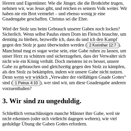
Herren und Eigentümer. Wie die Jünger, die die Brotkörbe trugen,
nehmen wir, was Jesus gibt, und reichen es seinem Volk weiter. Wir
haben nie ein Brot vermehrt – und ebenso wenig je eine
Gnadengabe geschaffen. Christus sei die Ehre.
Wird der Stolz uns beim Gebrauch unserer Gaben noch locken?
Sicherlich. Wenn selbst Paulus einen Dorn im Fleisch brauchte, um
demütig zu bleiben, bezweifle ich, dass du und ich den Kampf
gegen den Stolz je ganz überwinden werden
(
).
2 Korinther 12:7
Manchmal mag es sogar weise sein, eine Gabe ruhen zu lassen, um
unser Herz zu schützen und sicherzugehen, dass der Verwalter sich
nicht wie ein König verhält. Doch meistens ist es besser, unsere
Gabe zu gebrauchen und gleichzeitig gegen den Stolz zu kämpfen,
als den Stolz zu bekämpfen, indem wir unsere Gabe nicht nutzen.
Denn wenn wir wirklich „Verwalter der vielfältigen Gnade Gottes“
sind
(
), wer sind wir, um diese Gnadengabe anderen
1 Petrus 4:10
vorzuenthalten?
3. Wir sind zu ungeduldig.
Schließlich vernachlässigen manche Männer ihre Gabe, weil sie
nicht erkennen (oder sich vielleicht dagegen wehren), wie viel
geduldige Übung die Gaben Gottes erfordern.