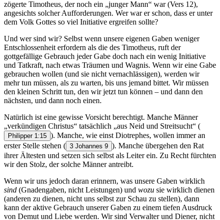
zögerte Timotheus, der noch ein „junger Mann“ war (Vers 12),
angesichts solcher Aufforderungen. Wer war er schon, dass er unter
dem Volk Gottes so viel Initiative ergreifen sollte?
Und wer sind wir? Selbst wenn unsere eigenen Gaben weniger
Entschlossenheit erfordern als die des Timotheus, ruft der
gottgefällige Gebrauch jeder Gabe doch nach ein wenig Initiative
und Tatkraft, nach etwas Träumen und Wagnis. Wenn wir eine Gabe
gebrauchen wollen (und sie nicht vernachlässigen), werden wir
mehr tun müssen, als zu warten, bis uns jemand bittet. Wir müssen
den kleinen Schritt tun, den wir jetzt tun können – und dann den
nächsten, und dann noch einen.
Natürlich ist eine gewisse Vorsicht berechtigt. Manche Männer
„verkündigen Christus“ tatsächlich „aus Neid und Streitsucht“
(
). Manche, wie einst Diotrephes, wollen immer an
Philipper 1:15
erster Stelle stehen
(
). Manche übergehen den Rat
3 Johannes 9
ihrer Ältesten und setzen sich selbst als Leiter ein. Zu Recht fürchten
wir den Stolz, der solche Männer antreibt.
Wenn wir uns jedoch daran erinnern, was unsere Gaben wirklich
sind
(Gnadengaben, nicht Leistungen) und
wozu
sie wirklich dienen
(anderen zu dienen, nicht uns selbst zur Schau zu stellen), dann
kann der aktive Gebrauch unserer Gaben zu einem tiefen Ausdruck
von Demut und Liebe werden. Wir sind Verwalter und Diener, nicht