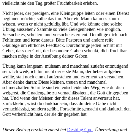
vielleicht nie den Tag großer Fruchtbarkeit erleben.
Nicht jeder, der predigen, eine Kleingruppe leiten oder einen Dienst
beginnen möchte, sollte das tun. Aber ein Mann kann es kaum
wissen, wenn er nicht geduldig übt. Und wie könnte eine solche
Übung aussehen? Sammle so viele Gelegenheiten wie möglich.
Versuche es, scheitere und versuche es erneut. Demütige dich nach
Fehltritten und lerne daraus. Bitte Pastoren und andere reife
Gläubige um ehrliches Feedback. Durchdringe jeden Schritt mit
Gebet, dass der Gott, der besondere Gaben schenkt, dich fruchtbar
machen möge in der Ausübung deiner Gaben.
Übung kann langsam, mühsam und manchmal zutiefst entmutigend
sein. Ich weiß, ich bin nicht der erste Mann, der lieber aufgeben
wollte, statt noch einmal aufzustehen und es erneut zu versuchen.
Aber denke daran: Diese kleinen, treuen und manchmal
schmerzhaften Schritte sind ein entscheidender Weg, wie du dich
weigerst, die Gnadengabe zu vernachlässigen, die Gott dir gegeben
hat. Und wenn der Meister, der dir dieses Talent anvertraut hat,
zurückkehrt, wirst du dankbar sein, dass du deine Gabe nicht
vernachlässigt, sondern geübt, Fortschritte gemacht und dadurch den
Gott verherrlicht hast, der sie dir gegeben hat.
Dieser Beitrag erschien zuerst bei
Desiring God
. Übersetzung und