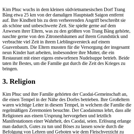
Kim Phuc wuchs in dem kleinen südvietnamesischen Dorf Trang
Bàng etwa 25 km von der damaligen Hauptstadt Saigon entfernt
auf. Ihre Kindheit bis zu dem verheerenden Angriff beschreibt sie
als schöne und unbeschwerte Zeit. Sie spielte gerne auf dem
Anwesen ihrer Eltern, was zu den größten von Trang Bàng gehörte,
naschte gerne von den Zitronenbäumen auf ihrem Grundstück und
verbrachte viel Zeit in ihrem Lieblingsversteck auf einem
Guavenbaum. Die Eltern mussten für die Versorgung der insgesamt
neun Kinder hart arbeiten, insbesondere ihre Mutter, die ein
Restaurant mit einer eigens entworfenen Nudelsuppe betrieb. Beide
taten ihr Bestes, um die Familie gut durch die Zeit des Krieges zu
bringen.
3. Religion
Kim Phuc und ihre Familie gehörten der Caodai-Gemeinschaft an,
die einen Tempel in der Nähe des Dorfes betrieben. Ihre Großeltern
waren wichtige Leiter in diesem Tempel, in welchem die Familie die
regelmäßigen Zeremonien besuchte. Der Caodaismus lehrt, dass alle
Religionen aus einem Ursprung hervorgehen und letztlich
Manifestationen einer Wahrheit, des Caodai, seien. Erlösung erlange
man dadurch, Gutes zu tun und Böses zu lassen sowie durch die
Befolgung von Lehren und Geboten wie dem Fleischverzicht zu