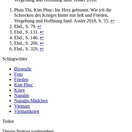
Phan Thi, Kim Phuc: Ins Herz gebrannt. Wie ich die
Schrecken des Krieges hinter mir ließ und Frieden,
Vergebung und Hoffnung fand. Assler 2018, S. 55.
↩︎
Ebd., S. 79.
↩︎
Ebd., S. 131.
↩︎
Ebd., S. 146.
↩︎
Ebd., S. 200.
↩︎
Ebd., S. 329.
↩︎
Schlagwörter
Biografie
Foto
Frieden
Kim Phuc
Krieg
Napalm
Napalm-Mädchen
Vietnam
Vietnamkrieg
Teilen
Diesen Beitrag weitergeben