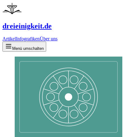
dreieinigkeit.de
Artikel
Infografiken
Über uns
Menü umschalten