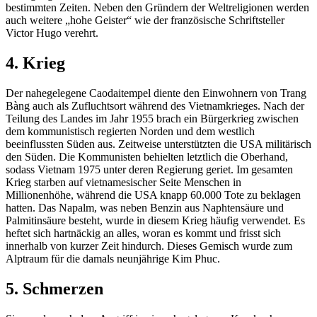
bestimmten Zeiten. Neben den Gründern der Weltreligionen werden
auch weitere „hohe Geister“ wie der französische Schriftsteller
Victor Hugo verehrt.
4. Krieg
Der nahegelegene Caodaitempel diente den Einwohnern von Trang
Bàng auch als Zufluchtsort während des Vietnamkrieges. Nach der
Teilung des Landes im Jahr 1955 brach ein Bürgerkrieg zwischen
dem kommunistisch regierten Norden und dem westlich
beeinflussten Süden aus. Zeitweise unterstützten die USA militärisch
den Süden. Die Kommunisten behielten letztlich die Oberhand,
sodass Vietnam 1975 unter deren Regierung geriet. Im gesamten
Krieg starben auf vietnamesischer Seite Menschen in
Millionenhöhe, während die USA knapp 60.000 Tote zu beklagen
hatten. Das Napalm, was neben Benzin aus Naphtensäure und
Palmitinsäure besteht, wurde in diesem Krieg häufig verwendet. Es
heftet sich hartnäckig an alles, woran es kommt und frisst sich
innerhalb von kurzer Zeit hindurch. Dieses Gemisch wurde zum
Alptraum für die damals neunjährige Kim Phuc.
5. Schmerzen