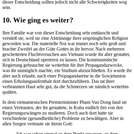
dieser Entscheidung sollten jedoch nicht alle Schwierigkeiten weg
sein.
10. Wie ging es weiter?
Ihre Familie war von dieser Entscheidung sehr enttäuscht und
verstieß sie, weil sie eine Abtrünnige ihrer ursprünglichen Religion
geworden war. Die materielle Not war immer noch sehr groß und
brachte Zweifel an der Güte Gottes in ihr hervor. Nach mehreren
gescheiterten Fluchtversuchen aus Vietnam wurde ihr aber gestattet,
sich in Deutschland operieren zu lassen. Die kommunistische
Regierung gebrauchte sie weiterhin für ihre Propagandazwecke,
was ihr unmöglich machte, ein Studium abzuschließen. Es wurde ihr
aber auch erlaubt, nach einer Propagandareise in die Sowjetunion
einen Erholungsaufenthalt dort durchzuführen. Das tat ihrer
verbrannten Haut sehr gut, da die Schmerzen sie nämlich weiterhin
quälten.
In dem vietnamesischen Premierminister Pham Van Dong fand sie
einen Vertrauten, der ihr gestattete, in Kuba endlich frei von den
Regierungszwängen zu studieren. Doch auch dort hatte sie
verschiedene (gesundheitliche) Probleme zu bewältigen. Aber in
allen Sorgen vertraute sie ihrem Gott:
„Ich war schon einmal an dem Punkt gewesen, an dem