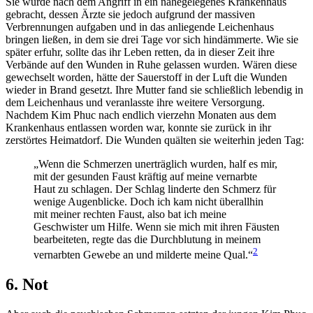
Sie wurde nach dem Angriff in ein nahegelegenes Krankenhaus
gebracht, dessen Ärzte sie jedoch aufgrund der massiven
Verbrennungen aufgaben und in das anliegende Leichenhaus
bringen ließen, in dem sie drei Tage vor sich hindämmerte. Wie sie
später erfuhr, sollte das ihr Leben retten, da in dieser Zeit ihre
Verbände auf den Wunden in Ruhe gelassen wurden. Wären diese
gewechselt worden, hätte der Sauerstoff in der Luft die Wunden
wieder in Brand gesetzt. Ihre Mutter fand sie schließlich lebendig in
dem Leichenhaus und veranlasste ihre weitere Versorgung.
Nachdem Kim Phuc nach endlich vierzehn Monaten aus dem
Krankenhaus entlassen worden war, konnte sie zurück in ihr
zerstörtes Heimatdorf. Die Wunden quälten sie weiterhin jeden Tag:
„Wenn die Schmerzen unerträglich wurden, half es mir,
mit der gesunden Faust kräftig auf meine vernarbte
Haut zu schlagen. Der Schlag linderte den Schmerz für
wenige Augenblicke. Doch ich kam nicht überallhin
mit meiner rechten Faust, also bat ich meine
Geschwister um Hilfe. Wenn sie mich mit ihren Fäusten
bearbeiteten, regte das die Durchblutung in meinem
2
vernarbten Gewebe an und milderte meine Qual.“
6. Not