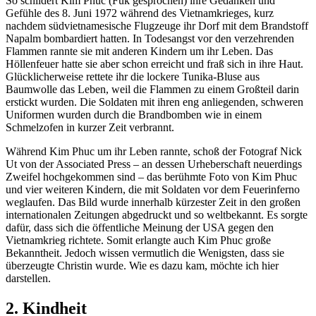
So schildert Kim Phuc (Fuk gesprochen) ihre Gedanken und
Gefühle des 8. Juni 1972 während des Vietnamkrieges, kurz
nachdem südvietnamesische Flugzeuge ihr Dorf mit dem Brandstoff
Napalm bombardiert hatten. In Todesangst vor den verzehrenden
Flammen rannte sie mit anderen Kindern um ihr Leben. Das
Höllenfeuer hatte sie aber schon erreicht und fraß sich in ihre Haut.
Glücklicherweise rettete ihr die lockere Tunika-Bluse aus
Baumwolle das Leben, weil die Flammen zu einem Großteil darin
erstickt wurden. Die Soldaten mit ihren eng anliegenden, schweren
Uniformen wurden durch die Brandbomben wie in einem
Schmelzofen in kurzer Zeit verbrannt.
Während Kim Phuc um ihr Leben rannte, schoß der Fotograf Nick
Ut von der Associated Press – an dessen Urheberschaft neuerdings
Zweifel hochgekommen sind – das berühmte Foto von Kim Phuc
und vier weiteren Kindern, die mit Soldaten vor dem Feuerinferno
weglaufen. Das Bild wurde innerhalb kürzester Zeit in den großen
internationalen Zeitungen abgedruckt und so weltbekannt. Es sorgte
dafür, dass sich die öffentliche Meinung der USA gegen den
Vietnamkrieg richtete. Somit erlangte auch Kim Phuc große
Bekanntheit. Jedoch wissen vermutlich die Wenigsten, dass sie
überzeugte Christin wurde. Wie es dazu kam, möchte ich hier
darstellen.
2. Kindheit