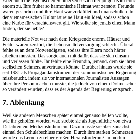
Aber auch die psychischen Schmerzen setzten der jungen Kim Phuc
enorm zu. Ihre früher so harmonische Heimat war zerstört, Freunde
waren gestorben und ihre Haut war zerklüftet und unansehnlich. In
der vietnamesischen Kultur ist reine Haut ein Ideal, sodass schon
eine Narbe für verachtenswert gilt. Wie sollte sie jemals einen Mann
finden, der sie liebte?
Die materielle Not war nach dem Kriegsende enorm. Häuser und
Felder waren zerstört, die Lebensmittelversorgung schlecht. Überall
fehlte es an dem Notwendigsten, sodass ihre Eltern noch härter
arbeiten mussten. Das sorgte auch mit dafür, dass sie sich einsam
und verlassen fühlte. Ihr fehlte eine Freundin, jemand, dem sie ihren
seelischen Schmerz anvertrauen könnte. Darüber hinaus wurde sie
seit 1981 als Propagandainstrument der kommunistischen Regierung
missbraucht, indem sie vor internationalen Journalisten Aussagen
über ihre Person machen musste, die jedoch von einem Dolmetscher
so verändert wurden, dass es der Agenda der Regierung entsprach.
7. Ablenkung
Weil sie anderen Menschen später einmal genauso helfen wollte,
wie ihr geholfen worden war, strebte sie als Jugendliche von etwa
15 Jahren ein Medizinstudium an. Dazu musste sie aber zunächst
einmal den Schulabschluss machen. Durch ihre starken Schmerzen
wurde das Lernen zu einer großen Herausforderung, immerhin