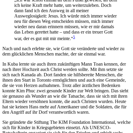
ich keine Kraft mehr hatte, um weiterzuleben. Doch
dann fand ich den Ausweg in all meiner
Ausweglosigkeit: Jesus. Ich würde mich immer wieder
neu für diesen Weg entscheiden müssen, mich immer
wieder neu daran erinnern müssen, wie er mir damals
das Leben gerettet hatte – und dass er ein treuer Gott
5
war, der es gut mit mir meinte.“
Nach und nach erlebte sie, wie Gott sie veränderte und wieder zu
dem glücklichen Menschen machte, der sie einmal war.
In Kuba lernte sie auch ihren zukünftigen Mann Toan kennen, der
nach ihrer Hochzeit auch Christ werden sollte. Mit ihm setzte sie
sich nach Kanada ab. Dort fanden sie hilfsbereite Menschen, die
ihnen den Start in Toronto ermöglichten und auch eine Gemeinde,
die sie von Herzen aufnahmen. Trotz aller ärztlichen Bedenken
konnte Kim Phuc zwei gesunde Kinder zur Welt bringen. Das sieht
sie genauso als Wunder an wie die Tatsache, dass sie sich mit ihren
Eltern wieder versöhnen konnte, die auch Christen wurden. Heute
hat sie keinen Hass mehr auf Amerikaner und die Soldaten, die für
den Angriff auf ihr Dorf verantwortlich waren.
Sie gründete die Stiftung The KIM Foundation International, welche
sich für Kinder in Kriegsgebieten einsetzt. Als UNESCO-
Botschafterin engagiert sie sich für den Frieden und erhielt sechs