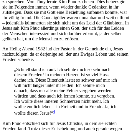
zu sprechen. Von Thuy lernte Kim Phuc zu beten. Dies beherzigte
sie im Folgenden immer, wenn wieder dunkle Gedanken in ihr
aufstiegen. Dass sie mit Gott eine Beziehung aufbauen konnte, war
ihr völlig fremd. Die Caodaigötter waren unnahbar und weit entfernt
– jedenfalls kümmerten sie sich nicht um das Leid der Gläubigen. In
Jesus sah Kim Phuc allerdings einen Gott, der sich für das Leiden
der Menschen interessiert und sich darüber erbarmt, ja der selber
gelitten hat, um die Menschen zu erlösen.
An Heilig Abend 1982 lud der Pastor in der Gemeinde ein, Jesus
nachzufolgen, da er derjenige sei, der uns Ewiges Leben und seinen
Frieden schenke.
„Schnell stand ich auf. Ich sehnte mich so sehr nach
diesem Frieden! In meinem Herzen ist so viel Hass,
dachte ich. Diese Bitterkeit lastet so schwer auf mir; ich
will nicht länger unter ihr leiden. Ich sehnte mich
danach, dass mir alle meine Fehler vergeben werden
würden und dass auch ich lernen konnte, zu vergeben.
Ich wollte diese inneren Schmerzen nicht mehr. Ich
wollte endlich leben – in Freiheit und in Freude. Ja, ich
4
wollte diesen Jesus!“
Kim Phuc entschied sich für Jesus Christus, in dem sie echten
Frieden fand. Trotz dieser Entscheidung und auch gerade wegen