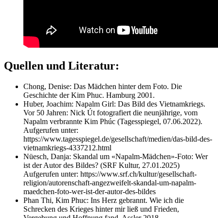
Quellen und Literatur:
Chong, Denise: Das Mädchen hinter dem Foto. Die
Geschichte der Kim Phuc. Hamburg 2001.
Huber, Joachim: Napalm Girl: Das Bild des Vietnamkriegs.
Vor 50 Jahren: Nick Út fotografiert die neunjährige, vom
Napalm verbrannte Kim Phúc (Tagesspiegel, 07.06.2022).
Aufgerufen unter:
https://www.tagesspiegel.de/gesellschaft/medien/das-bild-des-
vietnamkriegs-4337212.html
Nüesch, Danja: Skandal um «Napalm-Mädchen»-Foto: Wer
ist der Autor des Bildes? (SRF Kultur, 27.01.2025)
Aufgerufen unter: https://www.srf.ch/kultur/gesellschaft-
religion/autorenschaft-angezweifelt-skandal-um-napalm-
maedchen-foto-wer-ist-der-autor-des-bildes
Phan Thi, Kim Phuc: Ins Herz gebrannt. Wie ich die
Schrecken des Krieges hinter mir ließ und Frieden,
Vergebung und Hoffnung fand. Assler 2018.