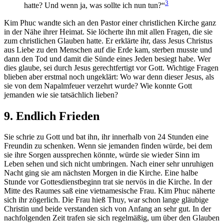
3
hatte? Und wenn ja, was sollte ich nun tun?“
Kim Phuc wandte sich an den Pastor einer christlichen Kirche ganz
in der Nähe ihrer Heimat. Sie löcherte ihn mit allen Fragen, die sie
zum christlichen Glauben hatte. Er erklärte ihr, dass Jesus Christus
aus Liebe zu den Menschen auf die Erde kam, sterben musste und
dann den Tod und damit die Sünde eines Jeden besiegt habe. Wer
dies glaube, sei durch Jesus gerechtfertigt vor Gott. Wichtige Fragen
blieben aber erstmal noch ungeklärt: Wo war denn dieser Jesus, als
sie von dem Napalmfeuer verzehrt wurde? Wie konnte Gott
jemanden wie sie tatsächlich lieben?
9. Endlich Frieden
Sie schrie zu Gott und bat ihn, ihr innerhalb von 24 Stunden eine
Freundin zu schenken. Wenn sie jemanden finden würde, bei dem
sie ihre Sorgen aussprechen könnte, würde sie wieder Sinn im
Leben sehen und sich nicht umbringen. Nach einer sehr unruhigen
Nacht ging sie am nächsten Morgen in die Kirche. Eine halbe
Stunde vor Gottesdienstbeginn trat sie nervös in die Kirche. In der
Mitte des Raumes saß eine vietnamesische Frau. Kim Phuc näherte
sich ihr zögerlich. Die Frau hieß Thuy, war schon lange gläubige
Christin und beide verstanden sich von Anfang an sehr gut. In der
nachfolgenden Zeit trafen sie sich regelmäßig, um über den Glauben