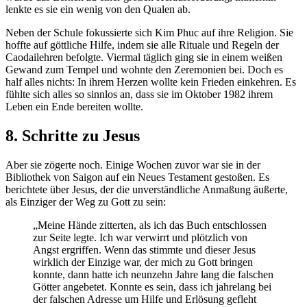
lenkte es sie ein wenig von den Qualen ab.
Neben der Schule fokussierte sich Kim Phuc auf ihre Religion. Sie
hoffte auf göttliche Hilfe, indem sie alle Rituale und Regeln der
Caodailehren befolgte. Viermal täglich ging sie in einem weißen
Gewand zum Tempel und wohnte den Zeremonien bei. Doch es
half alles nichts: In ihrem Herzen wollte kein Frieden einkehren. Es
fühlte sich alles so sinnlos an, dass sie im Oktober 1982 ihrem
Leben ein Ende bereiten wollte.
8. Schritte zu Jesus
Aber sie zögerte noch. Einige Wochen zuvor war sie in der
Bibliothek von Saigon auf ein Neues Testament gestoßen. Es
berichtete über Jesus, der die unverständliche Anmaßung äußerte,
als Einziger der Weg zu Gott zu sein:
„Meine Hände zitterten, als ich das Buch entschlossen
zur Seite legte. Ich war verwirrt und plötzlich von
Angst ergriffen. Wenn das stimmte und dieser Jesus
wirklich der Einzige war, der mich zu Gott bringen
konnte, dann hatte ich neunzehn Jahre lang die falschen
Götter angebetet. Konnte es sein, dass ich jahrelang bei
der falschen Adresse um Hilfe und Erlösung gefleht