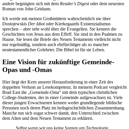
andere begnügten sich mit dem
Reader’s Digest
oder dem neuesten
Roman von John Grisham.
Ich werde mit meinen Großmüttern wahrscheinlich nie über
Dostojewskis
Der Idiot
oder Kierkegaards Existenzialismus
sprechen – aber sehr wohl über die Evangelien. Sie kennen die
Geschichten von Jesus aus dem Effeff. Sie sind in den Psalmen zu
Hause. Sie lesen die Briefe des Neuen Testaments vielleicht nicht
nur regelmäßig, sondern auch ehrfürchtiger als so mancher
neutestamentlicher Gelehrter. Die Bibel ist für sie Leben.
Eine Vision für zukünftige Gemeinde-
Opas und -Omas
Hier liegt der Kern unserer Herausforderung in einer Zeit des
doppelten Verlusts an Lesekompetenz. In meinem Podcast vergleicht
Brad East die „Gemeinde-Oma“ mit dem typischen christlichen
College-Studenten, der in einer Gemeinde aufgewachsen ist. Viele
dieser jungen Erwachsenen kennen weder grundlegende biblische
Personen noch deren Platz im heilsgeschichtlichen Zusammenhang.
Manche tun sich sogar schwer damit, den Unterschied zwischen
dem Alten und dem Neuen Testament zu erklären.
„Selbst wenn wir uns keine Sorgen um Technologie