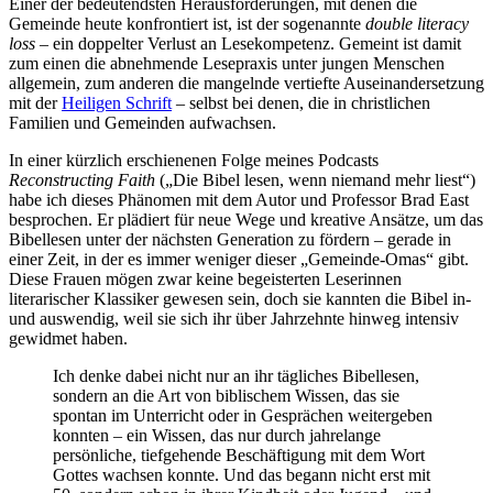
Einer der bedeutendsten Herausforderungen, mit denen die
Gemeinde heute konfrontiert ist, ist der sogenannte
double literacy
loss
– ein doppelter Verlust an Lesekompetenz. Gemeint ist damit
zum einen die abnehmende Lesepraxis unter jungen Menschen
allgemein, zum anderen die mangelnde vertiefte Auseinandersetzung
mit der
Heiligen Schrift
– selbst bei denen, die in christlichen
Familien und Gemeinden aufwachsen.
In einer kürzlich erschienenen Folge meines Podcasts
Reconstructing Faith
(„Die Bibel lesen, wenn niemand mehr liest“)
habe ich dieses Phänomen mit dem Autor und Professor Brad East
besprochen. Er plädiert für neue Wege und kreative Ansätze, um das
Bibellesen unter der nächsten Generation zu fördern – gerade in
einer Zeit, in der es immer weniger dieser „Gemeinde-Omas“ gibt.
Diese Frauen mögen zwar keine begeisterten Leserinnen
literarischer Klassiker gewesen sein, doch sie kannten die Bibel in-
und auswendig, weil sie sich ihr über Jahrzehnte hinweg intensiv
gewidmet haben.
Ich denke dabei nicht nur an ihr tägliches Bibellesen,
sondern an die Art von biblischem Wissen, das sie
spontan im Unterricht oder in Gesprächen weitergeben
konnten – ein Wissen, das nur durch jahrelange
persönliche, tiefgehende Beschäftigung mit dem Wort
Gottes wachsen konnte. Und das begann nicht erst mit