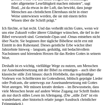
oder allgemeine Lesefähigkeit machen müssten“, sagt
Brad, „ist da etwas in der Luft, das bewirkt, dass junge
Menschen aus christlichem Elternhaus nicht in einer
Weise unterwiesen werden, die sie mit einem tiefen
Wissen über die Schrift prägt.“
Ich fürchte, er hat recht. Und das verheißt nichts Gutes, wenn wir
uns eine Zukunft voller älterer Gläubiger wünschen, die tief in der
Bibel verwurzelt sind. Gemeinde-Opas und -Omas entstehen nicht
über Nacht. Sie beginnen ihre tägliche Bibellese nicht erst mit
Eintritt in den Ruhestand. Dieses geistliche Erbe wächst über
Jahrzehnte hinweg – langsam, geduldig, mit bedachtvollem
Nachsinnen und hörendem Herzen für das Reden Gottes in seinem
Wort.
Deshalb ist es wichtig, vielfältige Wege zu nutzen, um Menschen
zur Auseinandersetzung mit der Bibel zu ermutigen – auch über die
klassische stille Zeit hinaus: durch Hörbibeln, das regelmäßige
Vorlesen von Schrifttexten im Gottesdienst, biblisch geprägte Lieder
oder Podcasts, die unterwegs zur Auseinandersetzung mit Gottes
Wort anregen. Wir müssen kreativ denken – im Bewusstsein, dass
viele Menschen heute auf andere Weise Zugang zur Schrift finden
als nur durch stilles Lesen im Alleingang. (Die „stille Zeit“ ist ein
wunderbarer, aber historisch relativ junger Ausdruck christlicher
Frömmigkeit.)