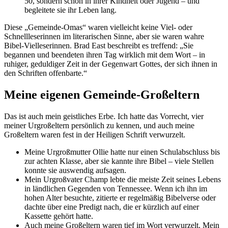
50, sondern schon in ihrer Kindheit oder Jugend – und
begleitete sie ihr Leben lang.
Diese „Gemeinde-Omas“ waren vielleicht keine Viel- oder
Schnellleserinnen im literarischen Sinne, aber sie waren wahre
Bibel-Vielleserinnen. Brad East beschreibt es treffend: „Sie
begannen und beendeten ihren Tag wirklich mit dem Wort – in
ruhiger, geduldiger Zeit in der Gegenwart Gottes, der sich ihnen in
den Schriften offenbarte.“
Meine eigenen Gemeinde-Großeltern
Das ist auch mein geistliches Erbe. Ich hatte das Vorrecht, vier
meiner Urgroßeltern persönlich zu kennen, und auch meine
Großeltern waren fest in der Heiligen Schrift verwurzelt.
Meine Urgroßmutter Ollie hatte nur einen Schulabschluss bis
zur achten Klasse, aber sie kannte ihre Bibel – viele Stellen
konnte sie auswendig aufsagen.
Mein Urgroßvater Champ lebte die meiste Zeit seines Lebens
in ländlichen Gegenden von Tennessee. Wenn ich ihn im
hohen Alter besuchte, zitierte er regelmäßig Bibelverse oder
dachte über eine Predigt nach, die er kürzlich auf einer
Kassette gehört hatte.
Auch meine Großeltern waren tief im Wort verwurzelt. Mein