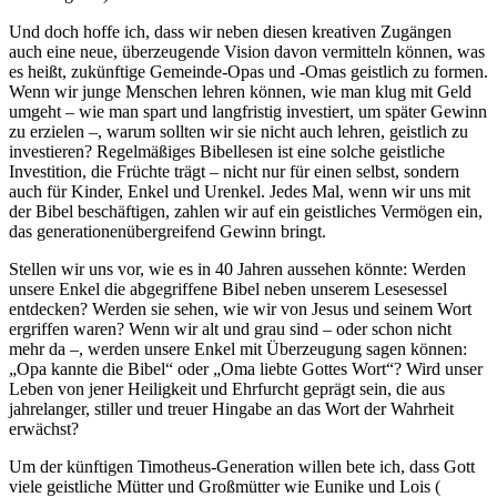
Und doch hoffe ich, dass wir neben diesen kreativen Zugängen
auch eine neue, überzeugende Vision davon vermitteln können, was
es heißt, zukünftige Gemeinde-Opas und -Omas geistlich zu formen.
Wenn wir junge Menschen lehren können, wie man klug mit Geld
umgeht – wie man spart und langfristig investiert, um später Gewinn
zu erzielen –, warum sollten wir sie nicht auch lehren, geistlich zu
investieren? Regelmäßiges Bibellesen ist eine solche geistliche
Investition, die Früchte trägt – nicht nur für einen selbst, sondern
auch für Kinder, Enkel und Urenkel. Jedes Mal, wenn wir uns mit
der Bibel beschäftigen, zahlen wir auf ein geistliches Vermögen ein,
das generationenübergreifend Gewinn bringt.
Stellen wir uns vor, wie es in 40 Jahren aussehen könnte: Werden
unsere Enkel die abgegriffene Bibel neben unserem Lesesessel
entdecken? Werden sie sehen, wie wir von Jesus und seinem Wort
ergriffen waren? Wenn wir alt und grau sind – oder schon nicht
mehr da –, werden unsere Enkel mit Überzeugung sagen können:
„Opa kannte die Bibel“ oder „Oma liebte Gottes Wort“? Wird unser
Leben von jener Heiligkeit und Ehrfurcht geprägt sein, die aus
jahrelanger, stiller und treuer Hingabe an das Wort der Wahrheit
erwächst?
Um der künftigen Timotheus-Generation willen bete ich, dass Gott
viele geistliche Mütter und Großmütter wie Eunike und Lois
(