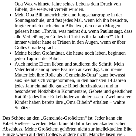
Opa Wax widmete Jahre seines Lebens dem Druck von
Bibeln, die weltweit verteilt wurden.
Mein Opa Bill unterrichtete eine Jungschargruppe in der
Sonntagsschule, und fast jedes Mal, wenn ich ihn besuchte,
fragte er mich nach einem Bibeltext, den er am Morgen
gelesen hatte: „Trevin, was meinst du, wenn Paulus sagt, dass
alle Verheißungen Gottes in Christus ihr Ja haben?“ Und
immer wieder hatte er Tränen in den Augen, wenn er über
Gottes Gnade sprach.
Meine beiden Großmütter, die heute noch leben, beginnen
jeden Tag mit der Bibel.
Auch meine Eltern lieben und studieren die Schrift. Mein
Vater lernt ständig neue Psalmen auswendig. Und meine
Mutter lebt ihre Rolle als „Gemeinde-Oma“ ganz bewusst
aus: Sie hat sich vorgenommen, in den nächsten 14 Jahren
jedes Jahr einmal die ganze Bibel durchzulesen und in
besonderen Notizbibeln Kommentare, Gebete und geistlichen
Rat für jedes ihrer Enkelkinder zu hinterlassen. Zwei unserer
Kinder haben bereits ihre „Oma-Bibeln“ erhalten – wahre
Schätze.
Das Schöne an den „Gemeinde-Großeltern“ ist: Jeder kann ein
Bibel-Vielleser werden. Man braucht dafür keinen akademischen
Abschluss. Meine Großeltern gehörten nicht zur intellektuellen Elite.
Einige waren auf dem College, andere nicht. Manche lasen viel,