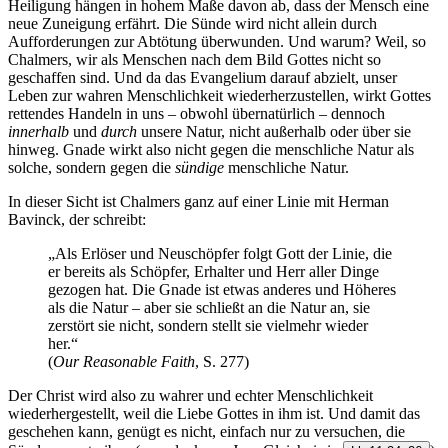
Heiligung hängen in hohem Maße davon ab, dass der Mensch eine
neue Zuneigung erfährt. Die Sünde wird nicht allein durch
Aufforderungen zur Abtötung überwunden. Und warum? Weil, so
Chalmers, wir als Menschen nach dem Bild Gottes nicht so
geschaffen sind. Und da das Evangelium darauf abzielt, unser
Leben zur wahren Menschlichkeit wiederherzustellen, wirkt Gottes
rettendes Handeln in uns – obwohl übernatürlich – dennoch
innerhalb
und
durch
unsere Natur, nicht außerhalb oder über sie
hinweg. Gnade wirkt also nicht gegen die menschliche Natur als
solche, sondern gegen die
sündige
menschliche Natur.
In dieser Sicht ist Chalmers ganz auf einer Linie mit Herman
Bavinck, der schreibt:
„Als Erlöser und Neuschöpfer folgt Gott der Linie, die
er bereits als Schöpfer, Erhalter und Herr aller Dinge
gezogen hat. Die Gnade ist etwas anderes und Höheres
als die Natur – aber sie schließt an die Natur an, sie
zerstört sie nicht, sondern stellt sie vielmehr wieder
her.“
(
Our Reasonable Faith
, S. 277)
Der Christ wird also zu wahrer und echter Menschlichkeit
wiederhergestellt, weil die Liebe Gottes in ihm ist. Und damit das
geschehen kann, genügt es nicht, einfach nur zu versuchen, die