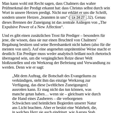
Man kann wohl mit Recht sagen, dass Chalmers das wahre
Prüfmerkmal der Predigt erkannt hat: dass Christus selbst durch sein
Wort in unsere Herzen predigt. Nicht nur erklärt er uns die Schrift,
sondern unsere Herzen „brannten in uns“
(
.32). Genau
Lk 24:27
dieses Brennen der Zuneigung ist das zentrale Anliegen von „The
Expulsive Power of a New Affection“.
Und es gibt einen zusätzlichen Trost für Prediger – besonders für
jene, die wissen, dass sie nur einen Bruchteil von Chalmers’
Begabung besitzen und seine Beredsamkeit nicht haben (also für die
meisten von uns!). Auf eine angenehm unprätentiöse Weise macht er
deutlich: Ein Prediger muss weder analytisch brillant noch rhetorisch
überragend sein, um die vergänglichen Reize dieser Welt
bloßzustellen und ein Werkzeug der Befreiung und Verwandlung zu
werden. Denn wie er sagt:
„Mit dem Auftrag, die Botschaft des Evangeliums zu
verkündigen, steht ihm das einzige Werkzeug zur
Verfügung, das diese [weltlichen Zuneigungen]
ausrotten kann. Er mag nicht das tun können, was
manche getan haben… wenn sie – gleichsam wie durch
die Hand eines Zauberers – die verborgenen
Schwächen und heimlichen Begierden unserer Natur
ans Licht brachten. Aber er besitzt eine Wahrheit, die,
in welches Herz sie auch eindringt, wie Aarons Stab