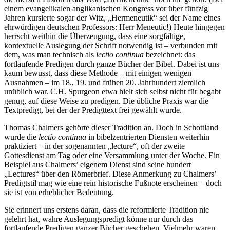
einem evangelikalen anglikanischen Kongress vor über fünfzig
Jahren kursierte sogar der Witz, „Hermeneutik“ sei der Name eines
ehrwürdigen deutschen Professors: Herr Meneutic!) Heute hingegen
herrscht weithin die Überzeugung, dass eine sorgfältige,
kontextuelle Auslegung der Schrift notwendig ist – verbunden mit
dem, was man technisch als
lectio continua
bezeichnet: das
fortlaufende Predigen durch ganze Bücher der Bibel. Dabei ist uns
kaum bewusst, dass diese Methode – mit einigen wenigen
Ausnahmen – im 18., 19. und frühen 20. Jahrhundert ziemlich
unüblich war. C.H. Spurgeon etwa hielt sich selbst nicht für begabt
genug, auf diese Weise zu predigen. Die übliche Praxis war die
Textpredigt, bei der der Predigttext frei gewählt wurde.
Thomas Chalmers gehörte dieser Tradition an. Doch in Schottland
wurde die
lectio continua
in bibelzentrierten Diensten weiterhin
praktiziert – in der sogenannten „lecture“, oft der zweite
Gottesdienst am Tag oder eine Versammlung unter der Woche. Ein
Beispiel aus Chalmers’ eigenem Dienst sind seine hundert
„Lectures“ über den Römerbrief. Diese Anmerkung zu Chalmers’
Predigtstil mag wie eine rein historische Fußnote erscheinen – doch
sie ist von erheblicher Bedeutung.
Sie erinnert uns erstens daran, dass die reformierte Tradition nie
gelehrt hat, wahre Auslegungspredigt könne nur durch das
fortlaufende Predigen ganzer Bücher geschehen. Vielmehr waren