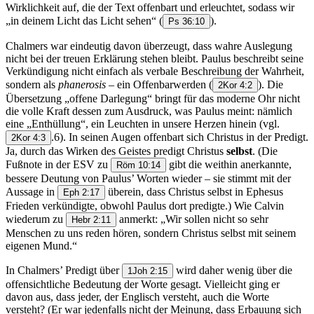
Wirklichkeit auf, die der Text offenbart und erleuchtet, sodass wir
„in deinem Licht das Licht sehen“
(
).
Ps 36:10
Chalmers war eindeutig davon überzeugt, dass wahre Auslegung
nicht bei der treuen Erklärung stehen bleibt. Paulus beschreibt seine
Verkündigung nicht einfach als verbale Beschreibung der Wahrheit,
sondern als
phanerosis
– ein Offenbarwerden
(
). Die
2Kor 4:2
Übersetzung „offene Darlegung“ bringt für das moderne Ohr nicht
die volle Kraft dessen zum Ausdruck, was Paulus meint: nämlich
eine „Enthüllung“, ein Leuchten in unsere Herzen hinein (vgl.
.6). In seinen Augen offenbart sich Christus in der Predigt.
2Kor 4:3
Ja, durch das Wirken des Geistes predigt Christus
selbst
. (Die
Fußnote in der ESV zu
gibt die weithin anerkannte,
Röm 10:14
bessere Deutung von Paulus’ Worten wieder – sie stimmt mit der
Aussage in
überein, dass Christus selbst in Ephesus
Eph 2:17
Frieden verkündigte, obwohl Paulus dort predigte.) Wie Calvin
wiederum zu
anmerkt: „Wir sollen nicht so sehr
Hebr 2:11
Menschen zu uns reden hören, sondern Christus selbst mit seinem
eigenen Mund.“
In Chalmers’ Predigt über
wird daher wenig über die
1Joh 2:15
offensichtliche Bedeutung der Worte gesagt. Vielleicht ging er
davon aus, dass jeder, der Englisch versteht, auch die Worte
versteht? (Er war jedenfalls nicht der Meinung, dass Erbauung sich