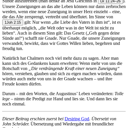
Sünde auszutreiben (man denke an Jesu Gleichnis in
).
Lk 11:24–26
Unsere Zuneigungen an das alte Leben können nur dann zerbrochen
werden, wenn eine neue Zuneigung in unser Herz einzieht – eine,
die das Alte zersprengt, vertreibt und überflutet. Im Sinne von
gilt: Nur wenn „die Liebe des Vaters in ihm ist“, ist es
1Joh 2:15
überhaupt möglich, „die Welt oder was in der Welt ist nicht zu
lieben“. Auch in diesem Sinn gilt: Das Gesetz („Geh gegen deine
Sünde an!“) schafft nie Gnade. Nur Gnade, die unsere Zuneigungen
verwandelt, bewirkt, dass wir Gottes Willen lieben, begehren und
freudig tun.
Natürlich hat Chalmers noch viel mehr dazu zu sagen. Aber man
kann sich des Gedankens kaum erwehren: Wenn mehr von uns die
Botschaft von
„Die verdrängende Kraft einer neuen Zuneigung“
hören, verstehen, glauben und sich zu eigen machen würden, dann
würden auch mehr von uns in der Gnade wachsen – und ihre
Freude kosten dürfen.
Darum – mit den Worten, die Augustinus’ Leben veränderten:
Tolle
lege
– nimm die Predigt zur Hand und lies sie. Und dann lies sie
noch einmal.
Dieser Beitrag erschien zuerst bei
Desiring God
.
Übersetzt von
John Schröder.
Übersetzung und Wiedergabe mit freundlicher