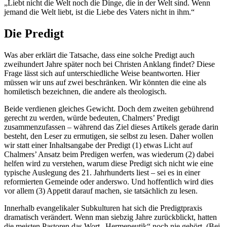
„Liebt nicht die Welt noch die Dinge, die in der Welt sind. Wenn
jemand die Welt liebt, ist die Liebe des Vaters nicht in ihm.“
Die Predigt
Was aber erklärt die Tatsache, dass eine solche Predigt auch
zweihundert Jahre später noch bei Christen Anklang findet? Diese
Frage lässt sich auf unterschiedliche Weise beantworten. Hier
müssen wir uns auf zwei beschränken. Wir könnten die eine als
homiletisch bezeichnen, die andere als theologisch.
Beide verdienen gleiches Gewicht. Doch dem zweiten gebührend
gerecht zu werden, würde bedeuten, Chalmers’ Predigt
zusammenzufassen – während das Ziel dieses Artikels gerade darin
besteht, den Leser zu ermutigen, sie selbst zu lesen. Daher wollen
wir statt einer Inhaltsangabe der Predigt (1) etwas Licht auf
Chalmers’ Ansatz beim Predigen werfen, was wiederum (2) dabei
helfen wird zu verstehen, warum diese Predigt sich nicht wie eine
typische Auslegung des 21. Jahrhunderts liest – sei es in einer
reformierten Gemeinde oder anderswo. Und hoffentlich wird dies
vor allem (3) Appetit darauf machen, sie tatsächlich zu lesen.
Innerhalb evangelikaler Subkulturen hat sich die Predigtpraxis
dramatisch verändert. Wenn man siebzig Jahre zurückblickt, hatten
die meisten Pastoren das Wort „Hermeneutik“ noch nie gehört. (Bei