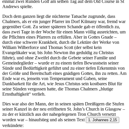
einmal zwei Runden Golf am selben Tag auf dem Old Course in St
Andrews spielte.
Doch dem ganzen liegt die nüchterne Tatsache zugrunde, dass
Chalmers, als er ein junger Pfarrer im Dorf Kilmany war, fremd war
gegenüber Gott. Zu seiner späteren Schande gab er öffentlich zu,
dass zwei Tage in der Woche für einen Mann völlig ausreichten, um
die Pflichten eines Pfarrers zu erfüllen. Aber in Gottes Gnade –
durch eine schwere Krankheit, durch die Lektüre der Werke von
William Wilberforce und Thomas Scott (der selbst kein
Evangelikaler war, bis John Newton ihn geduldig zu Christus
führte), und ohne Zweifel durch die Gebete seiner Familie und
Gemeindeglieder – wurde er zu einem tiefen Bewusstsein seiner
Sünde und Bedürftigkeit geführt und zu einer tiefen Erkenntnis von
der Größe und Bereitschaft eines gnädigen Gottes, ihn zu retten. Am
Ende war es, jenseits von Temperament und Gaben, seine
Dankbarkeit für die Art, wie Jesus Christus sein kostbares Blut für
seine Sünden vergossen hatte, die Thomas Chalmers „blutige
Ernsthaftigkeit“ verlieh.
Dies war also der Mann, der in seinen späten Dreißigern die Stufen
seiner Kanzel in der neu eröffneten St. John’s Church in Glasgow –
zu der er kürzlich aus der nahegelegenen Tron Church versetzt
worden war – hinaufstieg und als seinen Text
1. Johannes 2,15
verkündete: