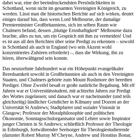
dabei war, eine der beeindruckendsten Persönlichkeiten in
Schottland, wenn nicht im gesamten Vereinigten Königreich, zu
werden. Lässt man die historischen Berichte auf sich wirken, deutet
einiges darauf hin, dass wenn Lord Melbourne, der damalige
Premierminister Großbritanniens, sich im selben Raum wie
Chalmers befand, dessen „blutige Ernsthaftigkeit“ Melbourne dazu
brachte, alles zu tun, um ein Gespräch mit ihm zu vermeiden! Und
es ist aus all den Berichten über seine Predigt zu erkennen – sowohl
in Schottland als auch in England (wo sein Akzent wohl
konzentriertes Zuhören erforderte) –, dass die Wirkung, ihn zu
hören, überwältigend sein konnte.
Das neunzehnte Jahrhundert war ein Höhepunkt evangelikaler
Beredsamkeit sowohl in Großbritannien als auch in den Vereinigten
Staaten, und Chalmers gehörte zum Mount Rushmore der beredten
Prediger. Ohne Zweifel besaß er große natürliche Begabung. Mit elf
Jahren war er Universitätsstudent, mit achtzehn Jahren zur Predigt
des Wortes zugelassen; und danach war er nacheinander (und teils
gleichzeitig) ländlicher Geistlicher in Kilmany und Dozent an der
Universität St Andrews; Stadtpfarrer und sozialer Visionär in
Glasgow; Professor der Moralphilosophie und politischen
Ökonomie, Sonntagsschulorganisator und Lehrer sowie Inspirator
junger Christen in St Andrews; schließlich Professor der Theologie
in Edinburgh, fortwährender Seelsorger für Theologiestudierende
(darunter Robert Murray M‘Cheyne, Andrew und Horatius Bonar,