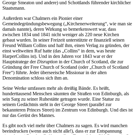
George Smeaton und andere) und Schottlands führender kirchlicher
Staatsmann.
Außerdem war Chalmers ein Pionier einer
Gemeindegründungsbewegung („Kirchenerweiterung“, wie man sie
damals nannte), deren Wirkung so bemerkenswert war, dass
zwischen 1834 und 1841 nicht weniger als 220 neue Kirchen
gebaut wurden. In seiner Freizeit unterstützte er finanziell seinen
Freund William Collins und half ihm, einen Verlag zu gründen, der
einst weltweiten Ruf hatte (das „Collins“ in dem, was heute
HarperCollins ist). Und in den Jahren vor 1843 war er der
Hauptstratege der
Disruption
in der Church of Scotland, die zur
Gründung der Free Church of Scotland (oder „Church of Scotland
Free“) führte. Jeder überseeische Missionar in der alten
Denomination schloss sich ihm an.
Seine Werke umfassen mehr als dreißig Bände. Es heißt,
hunderttausend Menschen säumten die Straßen von Edinburgh, als
sein Sarg zu seiner Ruhestätte getragen wurde. Eine Statue zu
seinem Gedächtnis steht in der George Street (parallel zur
bekannteren Princes Street) im Zentrum von Edinburgh. Und dies ist
nur das Gerüst des Mannes.
Es gibt noch viel mehr über Chalmers zu sagen. Es wird manchen
beeindrucken (wenn auch nicht alle!), dass er zur Entspannung