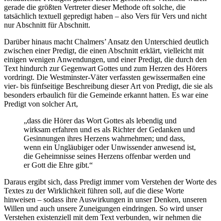
gerade die größten Vertreter dieser Methode oft solche, die
tatsächlich textuell gepredigt haben – also Vers für Vers und nicht
nur Abschnitt für Abschnitt.
Darüber hinaus macht Chalmers’ Ansatz den Unterschied deutlich
zwischen einer Predigt, die einen Abschnitt erklärt, vielleicht mit
einigen wenigen Anwendungen, und einer Predigt, die durch den
Text hindurch zur Gegenwart Gottes und zum Herzen des Hörers
vordringt. Die Westminster-Väter verfassten gewissermaßen eine
vier- bis fünfseitige Beschreibung dieser Art von Predigt, die sie als
besonders erbaulich für die Gemeinde erkannt hatten. Es war eine
Predigt von solcher Art,
„dass die Hörer das Wort Gottes als lebendig und
wirksam erfahren und es als Richter der Gedanken und
Gesinnungen ihres Herzens wahrnehmen; und dass,
wenn ein Ungläubiger oder Unwissender anwesend ist,
die Geheimnisse seines Herzens offenbar werden und
er Gott die Ehre gibt.“
Daraus ergibt sich, dass Predigt immer vom Verstehen der Worte des
Textes zu der Wirklichkeit führen soll, auf die diese Worte
hinweisen – sodass ihre Auswirkungen in unser Denken, unseren
Willen und auch unsere Zuneigungen eindringen. So wird unser
Verstehen existenziell mit dem Text verbunden, wir nehmen die