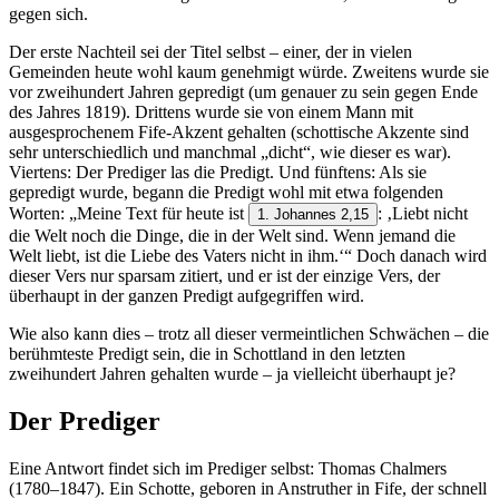
gegen sich.
Der erste Nachteil sei der Titel selbst – einer, der in vielen
Gemeinden heute wohl kaum genehmigt würde. Zweitens wurde sie
vor zweihundert Jahren gepredigt (um genauer zu sein gegen Ende
des Jahres 1819). Drittens wurde sie von einem Mann mit
ausgesprochenem Fife‑Akzent gehalten (schottische Akzente sind
sehr unterschiedlich und manchmal „dicht“, wie dieser es war).
Viertens: Der Prediger las die Predigt. Und fünftens: Als sie
gepredigt wurde, begann die Predigt wohl mit etwa folgenden
Worten: „Meine Text für heute ist
: ‚Liebt nicht
1. Johannes 2,15
die Welt noch die Dinge, die in der Welt sind. Wenn jemand die
Welt liebt, ist die Liebe des Vaters nicht in ihm.‘“ Doch danach wird
dieser Vers nur sparsam zitiert, und er ist der einzige Vers, der
überhaupt in der ganzen Predigt aufgegriffen wird.
Wie also kann dies – trotz all dieser vermeintlichen Schwächen – die
berühmteste Predigt sein, die in Schottland in den letzten
zweihundert Jahren gehalten wurde – ja vielleicht überhaupt je?
Der Prediger
Eine Antwort findet sich im Prediger selbst: Thomas Chalmers
(1780–1847). Ein Schotte, geboren in Anstruther in Fife, der schnell