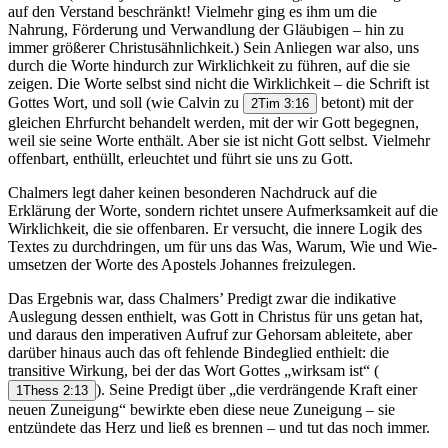
auf den Verstand beschränkt! Vielmehr ging es ihm um die
Nahrung, Förderung und Verwandlung der Gläubigen – hin zu
immer größerer Christusähnlichkeit.) Sein Anliegen war also, uns
durch die Worte hindurch zur Wirklichkeit zu führen, auf die sie
zeigen. Die Worte selbst sind nicht die Wirklichkeit – die Schrift ist
Gottes Wort, und soll (wie Calvin zu
betont) mit der
2Tim 3:16
gleichen Ehrfurcht behandelt werden, mit der wir Gott begegnen,
weil sie seine Worte enthält. Aber sie ist nicht Gott selbst. Vielmehr
offenbart, enthüllt, erleuchtet und führt sie uns zu Gott.
Chalmers legt daher keinen besonderen Nachdruck auf die
Erklärung der Worte, sondern richtet unsere Aufmerksamkeit auf die
Wirklichkeit, die sie offenbaren. Er versucht, die innere Logik des
Textes zu durchdringen, um für uns das Was, Warum, Wie und Wie-
umsetzen der Worte des Apostels Johannes freizulegen.
Das Ergebnis war, dass Chalmers’ Predigt zwar die indikative
Auslegung dessen enthielt, was Gott in Christus für uns getan hat,
und daraus den imperativen Aufruf zur Gehorsam ableitete, aber
darüber hinaus auch das oft fehlende Bindeglied enthielt: die
transitive Wirkung, bei der das Wort Gottes „wirksam ist“
(
). Seine Predigt über „die verdrängende Kraft einer
1Thess 2:13
neuen Zuneigung“ bewirkte eben diese neue Zuneigung – sie
entzündete das Herz und ließ es brennen – und tut das noch immer.