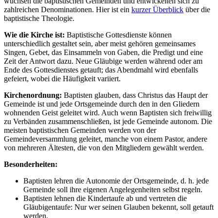
wuchsen die baptistischen Gemeinden und entwickelten sich zu
zahlreichen Denominationen. Hier ist ein
kurzer Überblick
über die
baptistische Theologie.
Wie die Kirche ist:
Baptistische Gottesdienste können
unterschiedlich gestaltet sein, aber meist gehören gemeinsames
Singen, Gebet, das Einsammeln von Gaben, die Predigt und eine
Zeit der Antwort dazu. Neue Gläubige werden während oder am
Ende des Gottesdienstes getauft; das Abendmahl wird ebenfalls
gefeiert, wobei die Häufigkeit variiert.
Kirchenordnung:
Baptisten glauben, dass Christus das Haupt der
Gemeinde ist und jede Ortsgemeinde durch den in den Gliedern
wohnenden Geist geleitet wird. Auch wenn Baptisten sich freiwillig
zu Verbänden zusammenschließen, ist jede Gemeinde autonom. Die
meisten baptistischen Gemeinden werden von der
Gemeindeversammlung geleitet, manche von einem Pastor, andere
von mehreren Ältesten, die von den Mitgliedern gewählt werden.
Besonderheiten:
Baptisten lehren die Autonomie der Ortsgemeinde, d. h. jede
Gemeinde soll ihre eigenen Angelegenheiten selbst regeln.
Baptisten lehnen die Kindertaufe ab und vertreten die
Gläubigentaufe: Nur wer seinen Glauben bekennt, soll getauft
werden.