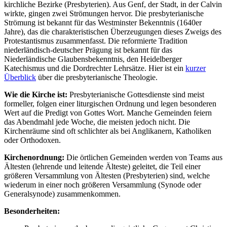
kirchliche Bezirke (Presbyterien). Aus Genf, der Stadt, in der Calvin
wirkte, gingen zwei Strömungen hervor. Die presbyterianische
Strömung ist bekannt für das Westminster Bekenntnis (1640er
Jahre), das die charakteristischen Überzeugungen dieses Zweigs des
Protestantismus zusammenfasst. Die reformierte Tradition
niederländisch-deutscher Prägung ist bekannt für das
Niederländische Glaubensbekenntnis, den Heidelberger
Katechismus und die Dordrechter Lehrsätze. Hier ist ein
kurzer
Überblick
über die presbyterianische Theologie.
Wie die Kirche ist:
Presbyterianische Gottesdienste sind meist
formeller, folgen einer liturgischen Ordnung und legen besonderen
Wert auf die Predigt von Gottes Wort. Manche Gemeinden feiern
das Abendmahl jede Woche, die meisten jedoch nicht. Die
Kirchenräume sind oft schlichter als bei Anglikanern, Katholiken
oder Orthodoxen.
Kirchenordnung:
Die örtlichen Gemeinden werden von Teams aus
Ältesten (lehrende und leitende Älteste) geleitet, die Teil einer
größeren Versammlung von Ältesten (Presbyterien) sind, welche
wiederum in einer noch größeren Versammlung (Synode oder
Generalsynode) zusammenkommen.
Besonderheiten: