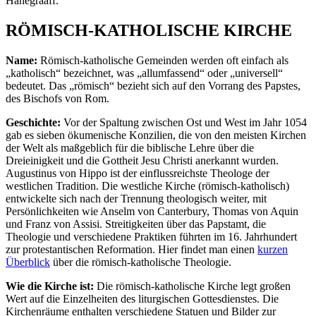
Hanegraaff.
RÖMISCH-KATHOLISCHE KIRCHE
Name:
Römisch-katholische Gemeinden werden oft einfach als
„katholisch“ bezeichnet, was „allumfassend“ oder „universell“
bedeutet. Das „römisch“ bezieht sich auf den Vorrang des Papstes,
des Bischofs von Rom.
Geschichte:
Vor der Spaltung zwischen Ost und West im Jahr 1054
gab es sieben ökumenische Konzilien, die von den meisten Kirchen
der Welt als maßgeblich für die biblische Lehre über die
Dreieinigkeit und die Gottheit Jesu Christi anerkannt wurden.
Augustinus von Hippo ist der einflussreichste Theologe der
westlichen Tradition. Die westliche Kirche (römisch-katholisch)
entwickelte sich nach der Trennung theologisch weiter, mit
Persönlichkeiten wie Anselm von Canterbury, Thomas von Aquin
und Franz von Assisi. Streitigkeiten über das Papstamt, die
Theologie und verschiedene Praktiken führten im 16. Jahrhundert
zur protestantischen Reformation. Hier findet man einen
kurzen
Überblick
über die römisch-katholische Theologie.
Wie die Kirche ist:
Die römisch-katholische Kirche legt großen
Wert auf die Einzelheiten des liturgischen Gottesdienstes. Die
Kirchenräume enthalten verschiedene Statuen und Bilder zur