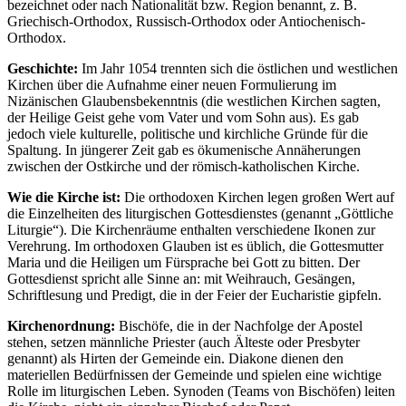
bezeichnet oder nach Nationalität bzw. Region benannt, z. B.
Griechisch-Orthodox, Russisch-Orthodox oder Antiochenisch-
Orthodox.
Geschichte:
Im Jahr 1054 trennten sich die östlichen und westlichen
Kirchen über die Aufnahme einer neuen Formulierung im
Nizänischen Glaubensbekenntnis (die westlichen Kirchen sagten,
der Heilige Geist gehe vom Vater und vom Sohn aus). Es gab
jedoch viele kulturelle, politische und kirchliche Gründe für die
Spaltung. In jüngerer Zeit gab es ökumenische Annäherungen
zwischen der Ostkirche und der römisch-katholischen Kirche.
Wie die Kirche ist:
Die orthodoxen Kirchen legen großen Wert auf
die Einzelheiten des liturgischen Gottesdienstes (genannt „Göttliche
Liturgie“). Die Kirchenräume enthalten verschiedene Ikonen zur
Verehrung. Im orthodoxen Glauben ist es üblich, die Gottesmutter
Maria und die Heiligen um Fürsprache bei Gott zu bitten. Der
Gottesdienst spricht alle Sinne an: mit Weihrauch, Gesängen,
Schriftlesung und Predigt, die in der Feier der Eucharistie gipfeln.
Kirchenordnung:
Bischöfe, die in der Nachfolge der Apostel
stehen, setzen männliche Priester (auch Älteste oder Presbyter
genannt) als Hirten der Gemeinde ein. Diakone dienen den
materiellen Bedürfnissen der Gemeinde und spielen eine wichtige
Rolle im liturgischen Leben. Synoden (Teams von Bischöfen) leiten