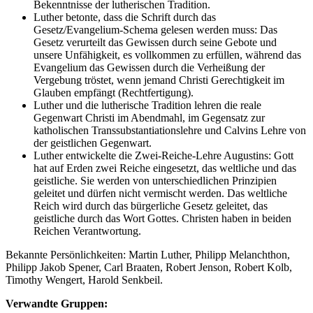
Bekenntnisse der lutherischen Tradition.
Luther betonte, dass die Schrift durch das
Gesetz/Evangelium-Schema gelesen werden muss: Das
Gesetz verurteilt das Gewissen durch seine Gebote und
unsere Unfähigkeit, es vollkommen zu erfüllen, während das
Evangelium das Gewissen durch die Verheißung der
Vergebung tröstet, wenn jemand Christi Gerechtigkeit im
Glauben empfängt (Rechtfertigung).
Luther und die lutherische Tradition lehren die reale
Gegenwart Christi im Abendmahl, im Gegensatz zur
katholischen Transsubstantiationslehre und Calvins Lehre von
der geistlichen Gegenwart.
Luther entwickelte die Zwei-Reiche-Lehre Augustins: Gott
hat auf Erden zwei Reiche eingesetzt, das weltliche und das
geistliche. Sie werden von unterschiedlichen Prinzipien
geleitet und dürfen nicht vermischt werden. Das weltliche
Reich wird durch das bürgerliche Gesetz geleitet, das
geistliche durch das Wort Gottes. Christen haben in beiden
Reichen Verantwortung.
Bekannte Persönlichkeiten: Martin Luther, Philipp Melanchthon,
Philipp Jakob Spener, Carl Braaten, Robert Jenson, Robert Kolb,
Timothy Wengert, Harold Senkbeil.
Verwandte Gruppen: