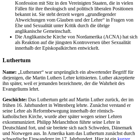
Konfession mit Sitz in den Vereinigten Staaten, die in vielen
Fällen für ihre theologisch und politisch liberalen Positionen
bekannt ist. Sie steht derzeit wegen „grundlegender
Abweichungen vom Glauben und der Lehre“ in Fragen von
Ehe und Sexualität unter Kritik durch die übrige
anglikanische Gemeinschaft.
Die Anglikanische Kirche von Nordamerika (ACNA) hat sich
als Reaktion auf die jüngsten Kontroversen über Sexualität
innerhalb der Episkopalkirchen entwickelt.
Luthertum
Name:
„Lutheraner“ war ursprünglich ein abwertender Begriff für
diejenigen, die Martin Luthers Lehre kritisierten. Luther akzeptierte
ihn später, weil er jemanden bezeichnete, der die Wahrheit des
Evangeliums lehrt.
Geschichte:
Das Luthertum geht auf Martin Luther zurück, der im
frühen 16. Jahrhundert in Wittenberg lehrte. Zunächst verstand er
seine Lehre als Reformbewegung innerhalb der römisch-
katholischen Kirche, wurde aber später wegen seiner Lehren
exkommuniziert. Philipp Melanchthon führte seine Lehre in
Deutschland fort, und sie breitete sich nach Schweden, Dänemark
und Norwegen aus. In Amerika kam das Luthertum zunächst durch
schwedische Einwanderer im 17. Jahrhundert. Hier ist ein
kurzer