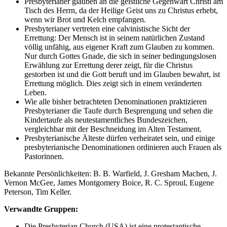
Presbyterianer glauben an die geistliche Gegenwart Christi am
Tisch des Herrn, da der Heilige Geist uns zu Christus erhebt,
wenn wir Brot und Kelch empfangen.
Presbyterianer vertreten eine calvinistische Sicht der
Errettung: Der Mensch ist in seinem natürlichen Zustand
völlig unfähig, aus eigener Kraft zum Glauben zu kommen.
Nur durch Gottes Gnade, die sich in seiner bedingungslosen
Erwählung zur Errettung derer zeigt, für die Christus
gestorben ist und die Gott beruft und im Glauben bewahrt, ist
Errettung möglich. Dies zeigt sich in einem veränderten
Leben.
Wie alle bisher betrachteten Denominationen praktizieren
Presbyterianer die Taufe durch Besprengung und sehen die
Kindertaufe als neutestamentliches Bundeszeichen,
vergleichbar mit der Beschneidung im Alten Testament.
Presbyterianische Älteste dürfen verheiratet sein, und einige
presbyterianische Denominationen ordinieren auch Frauen als
Pastorinnen.
Bekannte Persönlichkeiten: B. B. Warfield, J. Gresham Machen, J.
Vernon McGee, James Montgomery Boice, R. C. Sproul, Eugene
Peterson, Tim Keller.
Verwandte Gruppen:
Die Presbyterian Church (USA) ist eine protestantische