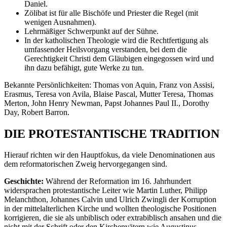
Daniel.
Zölibat ist für alle Bischöfe und Priester die Regel (mit
wenigen Ausnahmen).
Lehrmäßiger Schwerpunkt auf der Sühne.
In der katholischen Theologie wird die Rechtfertigung als
umfassender Heilsvorgang verstanden, bei dem die
Gerechtigkeit Christi dem Gläubigen eingegossen wird und
ihn dazu befähigt, gute Werke zu tun.
Bekannte Persönlichkeiten: Thomas von Aquin, Franz von Assisi,
Erasmus, Teresa von Avila, Blaise Pascal, Mutter Teresa, Thomas
Merton, John Henry Newman, Papst Johannes Paul II., Dorothy
Day, Robert Barron.
DIE PROTESTANTISCHE TRADITION
Hierauf richten wir den Hauptfokus, da viele Denominationen aus
dem reformatorischen Zweig hervorgegangen sind.
Geschichte:
Während der Reformation im 16. Jahrhundert
widersprachen protestantische Leiter wie Martin Luther, Philipp
Melanchthon, Johannes Calvin und Ulrich Zwingli der Korruption
in der mittelalterlichen Kirche und wollten theologische Positionen
korrigieren, die sie als unbiblisch oder extrabiblisch ansahen und die
nicht mit der Schrift oder den Kirchenvätern wie Augustinus