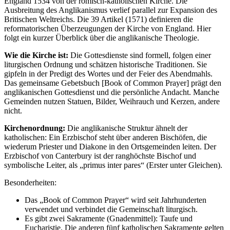
England 1534 von der römisch-katholischen Kirche. Die
Ausbreitung des Anglikanismus verlief parallel zur Expansion des
Britischen Weltreichs. Die 39 Artikel (1571) definieren die
reformatorischen Überzeugungen der Kirche von England. Hier
folgt ein kurzer Überblick über die anglikanische Theologie.
Wie die Kirche ist
:
Die Gottesdienste sind formell, folgen einer
liturgischen Ordnung und schätzen historische Traditionen. Sie
gipfeln in der Predigt des Wortes und der Feier des Abendmahls.
Das gemeinsame Gebetsbuch [Book of Common Prayer] prägt den
anglikanischen Gottesdienst und die persönliche Andacht. Manche
Gemeinden nutzen Statuen, Bilder, Weihrauch und Kerzen, andere
nicht.
Kirchenordnung:
Die anglikanische Struktur ähnelt der
katholischen: Ein Erzbischof steht über anderen Bischöfen, die
wiederum Priester und Diakone in den Ortsgemeinden leiten. Der
Erzbischof von Canterbury ist der ranghöchste Bischof und
symbolische Leiter, als „primus inter pares“ (Erster unter Gleichen).
Besonderheiten:
Das „Book of Common Prayer“ wird seit Jahrhunderten
verwendet und verbindet die Gemeinschaft liturgisch.
Es gibt zwei Sakramente (Gnadenmittel): Taufe und
Eucharistie. Die anderen fünf katholischen Sakramente gelten