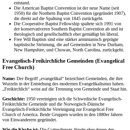
entstand.
Die American Baptist Convention ist der neue Name (seit
1950) für die Northern Baptist Convention (gegründet 1907),
die direkt auf die Spaltung von 1845 zurückgeht.
Die Cooperative Baptist Fellowship spaltete sich 1991 von
der konservativeren Southern Baptist Convention ab und ist
theologisch und gesellschaftlich eher gemäßigt bis liberal.
Free Will Baptists sind eine stärker arminianisch geprägte
baptistische Strömung, die auf Gemeinden in New Durham,
New Hampshire, und Chowan, North Carolina, zurückgeht.
Evangelisch-Freikirchliche Gemeinden (Evangelical
Free Church)
Name:
Der Begriff „evangelikal“ bezeichnet Gemeinden, die ihre
Wurzeln in der Entstehung des modernen Evangelikalismus haben.
„Freikirchlich“ weist auf die Trennung von Gemeinde und Staat hin.
Geschichte:
1950 vereinigten sich die Schwedische Evangelisch-
Freikirchliche Gemeinde und die Norwegisch-Dänische
Evangelisch-Freikirchliche Vereinigung zur Evangelical Free
Church of America. Beide Gruppen wurden in den 1880er Jahren
von Einwanderern gegründet.
Wie die Kirche ist:
Die Gottesdienste ähneln eher denen der