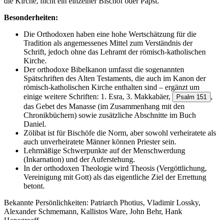
die Kirche, nicht ein einzelner Bischof oder Papst.
Besonderheiten:
Die Orthodoxen haben eine hohe Wertschätzung für die
Tradition als angemessenes Mittel zum Verständnis der
Schrift, jedoch ohne das Lehramt der römisch-katholischen
Kirche.
Der orthodoxe Bibelkanon umfasst die sogenannten
Spätschriften des Alten Testaments, die auch im Kanon der
römisch-katholischen Kirche enthalten sind – ergänzt um
einige weitere Schriften: 1. Esra, 3. Makkabäer,
,
Psalm 151
das Gebet des Manasse (im Zusammenhang mit den
Chronikbüchern) sowie zusätzliche Abschnitte im Buch
Daniel.
Zölibat ist für Bischöfe die Norm, aber sowohl verheiratete als
auch unverheiratete Männer können Priester sein.
Lehrmäßige Schwerpunkte auf der Menschwerdung
(Inkarnation) und der Auferstehung.
In der orthodoxen Theologie wird Theosis (Vergöttlichung,
Vereinigung mit Gott) als das eigentliche Ziel der Errettung
betont.
Bekannte Persönlichkeiten: Patriarch Photius, Vladimir Lossky,
Alexander Schmemann, Kallistos Ware, John Behr, Hank