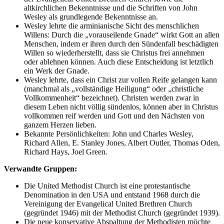
altkirchlichen Bekenntnisse und die Schriften von John
Wesley als grundlegende Bekenntnisse an.
Wesley lehrte die arminianische Sicht des menschlichen
Willens: Durch die „vorauseilende Gnade“ wirkt Gott an allen
Menschen, indem er ihren durch den Sündenfall beschädigten
Willen so wiederherstellt, dass sie Christus frei annehmen
oder ablehnen können. Auch diese Entscheidung ist letztlich
ein Werk der Gnade.
Wesley lehrte, dass ein Christ zur vollen Reife gelangen kann
(manchmal als „vollständige Heiligung“ oder „christliche
Vollkommenheit“ bezeichnet). Christen werden zwar in
diesem Leben nicht völlig sündenlos, können aber in Christus
vollkommen reif werden und Gott und den Nächsten von
ganzem Herzen lieben.
Bekannte Persönlichkeiten: John und Charles Wesley,
Richard Allen, E. Stanley Jones, Albert Outler, Thomas Oden,
Richard Hays, Joel Green.
Verwandte Gruppen:
Die United Methodist Church ist eine protestantische
Denomination in den USA und entstand 1968 durch die
Vereinigung der Evangelical United Brethren Church
(gegründet 1946) mit der Methodist Church (gegründet 1939).
Die neue konservative Abspaltung der Methodisten möchte