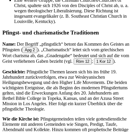
Eine weitere Gruppe, die Christian Churches/Churches of
Christ, spaltete sich 1926 von den Disciples of Christ ab, u. a.
wegen theologischer Liberalisierung. Diese Richtung ist
insgesamt evangelikaler (z. B. Southeast Christian Church in
Louisville, Kentucky).
Pfingst- und charismatische Traditionen
Name:
Der Begriff „pfingstlich“ betont das Kommen des Geistes an
Pfingsten
(
). „Charismatisch“ leitet sich vom griechischen
Apg 2
Wort charisma ab, das „Gnadengabe“ bedeutet und sich auf die vom
Geist verliehenen Gaben bezieht (vgl.
;
).
Röm 12
1 Kor 12
Geschichte:
Pfingstliche Themen lassen sich bis ins frühe 19.
Jahrhundert zurückverfolgen, etwa zur Wesleyanischen
Heiligungsbewegung und den Higher Life Movements. Die beiden
wichtigsten Ereignisse, die als Beginn des modernen Pfingstlertums
gelten, sind die Erweckungen Anfang des 20. Jahrhunderts am
Bethel Bible College in Topeka, Kansas, und an der Azusa Street
Mission in Los Angeles. Hier folgt ein kurzer Überblick über die
pfingstliche Theologie.
Wie die Kirche ist:
Pfingstgemeinden teilen viele gottesdienstliche
Elemente mit anderen Gemeinden wie Singen, Predigt, Taufe,
Abendmahl und Kollekte. Hinzu kommen oft prophetische Beiträge