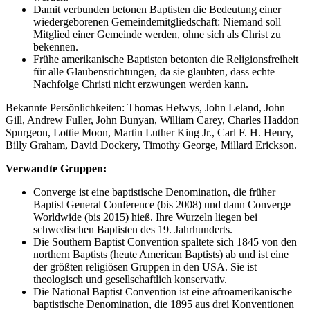
Damit verbunden betonen Baptisten die Bedeutung einer
wiedergeborenen Gemeindemitgliedschaft: Niemand soll
Mitglied einer Gemeinde werden, ohne sich als Christ zu
bekennen.
Frühe amerikanische Baptisten betonten die Religionsfreiheit
für alle Glaubensrichtungen, da sie glaubten, dass echte
Nachfolge Christi nicht erzwungen werden kann.
Bekannte Persönlichkeiten: Thomas Helwys, John Leland, John
Gill, Andrew Fuller, John Bunyan, William Carey, Charles Haddon
Spurgeon, Lottie Moon, Martin Luther King Jr., Carl F. H. Henry,
Billy Graham, David Dockery, Timothy George, Millard Erickson.
Verwandte Gruppen:
Converge ist eine baptistische Denomination, die früher
Baptist General Conference (bis 2008) und dann Converge
Worldwide (bis 2015) hieß. Ihre Wurzeln liegen bei
schwedischen Baptisten des 19. Jahrhunderts.
Die Southern Baptist Convention spaltete sich 1845 von den
northern Baptists (heute American Baptists) ab und ist eine
der größten religiösen Gruppen in den USA. Sie ist
theologisch und gesellschaftlich konservativ.
Die National Baptist Convention ist eine afroamerikanische
baptistische Denomination, die 1895 aus drei Konventionen