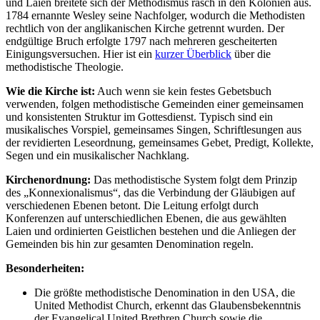
und Laien breitete sich der Methodismus rasch in den Kolonien aus.
1784 ernannte Wesley seine Nachfolger, wodurch die Methodisten
rechtlich von der anglikanischen Kirche getrennt wurden. Der
endgültige Bruch erfolgte 1797 nach mehreren gescheiterten
Einigungsversuchen. Hier ist ein
kurzer Überblick
über die
methodistische Theologie.
Wie die Kirche ist:
Auch wenn sie kein festes Gebetsbuch
verwenden, folgen methodistische Gemeinden einer gemeinsamen
und konsistenten Struktur im Gottesdienst. Typisch sind ein
musikalisches Vorspiel, gemeinsames Singen, Schriftlesungen aus
der revidierten Leseordnung, gemeinsames Gebet, Predigt, Kollekte,
Segen und ein musikalischer Nachklang.
Kirchenordnung:
Das methodistische System folgt dem Prinzip
des „Konnexionalismus“, das die Verbindung der Gläubigen auf
verschiedenen Ebenen betont. Die Leitung erfolgt durch
Konferenzen auf unterschiedlichen Ebenen, die aus gewählten
Laien und ordinierten Geistlichen bestehen und die Anliegen der
Gemeinden bis hin zur gesamten Denomination regeln.
Besonderheiten:
Die größte methodistische Denomination in den USA, die
United Methodist Church, erkennt das Glaubensbekenntnis
der Evangelical United Brethren Church sowie die