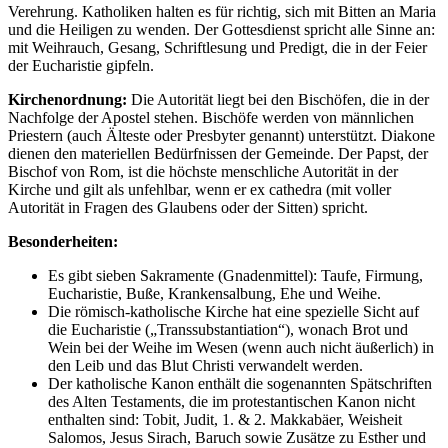
Verehrung. Katholiken halten es für richtig, sich mit Bitten an Maria
und die Heiligen zu wenden. Der Gottesdienst spricht alle Sinne an:
mit Weihrauch, Gesang, Schriftlesung und Predigt, die in der Feier
der Eucharistie gipfeln.
Kirchenordnung:
Die Autorität liegt bei den Bischöfen, die in der
Nachfolge der Apostel stehen. Bischöfe werden von männlichen
Priestern (auch Älteste oder Presbyter genannt) unterstützt. Diakone
dienen den materiellen Bedürfnissen der Gemeinde. Der Papst, der
Bischof von Rom, ist die höchste menschliche Autorität in der
Kirche und gilt als unfehlbar, wenn er ex cathedra (mit voller
Autorität in Fragen des Glaubens oder der Sitten) spricht.
Besonderheiten:
Es gibt sieben Sakramente (Gnadenmittel): Taufe, Firmung,
Eucharistie, Buße, Krankensalbung, Ehe und Weihe.
Die römisch-katholische Kirche hat eine spezielle Sicht auf
die Eucharistie („Transsubstantiation“), wonach Brot und
Wein bei der Weihe im Wesen (wenn auch nicht äußerlich) in
den Leib und das Blut Christi verwandelt werden.
Der katholische Kanon enthält die sogenannten Spätschriften
des Alten Testaments, die im protestantischen Kanon nicht
enthalten sind: Tobit, Judit, 1. & 2. Makkabäer, Weisheit
Salomos, Jesus Sirach, Baruch sowie Zusätze zu Esther und