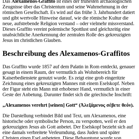
Das
Alexamenos-Graffito
ist eines der frühesten archäologischen
Zeugnisse über das Christentum und seine Wahrnehmung in der
römischen Gesellschaft. Es wird auf das frühe 3. Jahrhundert datiert
und gibt wertvolle Hinweise darauf, wie die römische Kultur die
neue, aufstrebende Religion verstand – oder vielmehr missverstand.
Dieses Graffito vereint polemische Spottlust und gleichzeitig eine
unabsichtliche Anerkennung der zentralen Rolle des gekreuzigten
Jesus im christlichen Glauben.
Beschreibung des Alexamenos-Graffitos
Das Graffito wurde 1857 auf dem Palatin in Rom entdeckt, genauer
gesagt in einem Raum, der vermutlich als Wohnbereich für
Kaiserbedienstete genutzt wurde. Es zeigt eine grob eingeritzte
Zeichnung eines gekreuzigten Mannes mit einem Eselskopf. Neben
der Figur steht ein Mann mit erhobener Hand, vermutlich in einer
Geste der Anbetung. Darunter findet sich die griechische Inschrift:
„Alexamenos verehrt [seinen] Gott“ (Ἀλεξάμενος σέβετε θεόν).
Die Darstellung verbindet Bild und Text, um Alexamenos, eine
historische oder symbolische Person, zu verspotten, weil er den
gekreuzigten Jesus als Gott anbetet. Der Eselskopf bezieht sich auf
eine damals verbreitete Verleumdung, dass Juden und später
Christen einen Esel anbeteten. Diese Behauptung wurde von