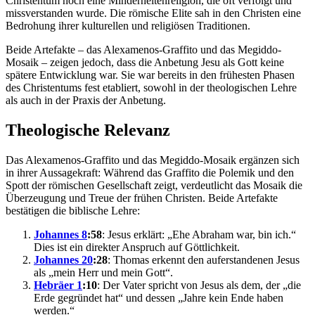
Christentum noch eine Minderheitenreligion, die oft verfolgt und
missverstanden wurde. Die römische Elite sah in den Christen eine
Bedrohung ihrer kulturellen und religiösen Traditionen.
Beide Artefakte – das Alexamenos-Graffito und das Megiddo-
Mosaik – zeigen jedoch, dass die Anbetung Jesu als Gott keine
spätere Entwicklung war. Sie war bereits in den frühesten Phasen
des Christentums fest etabliert, sowohl in der theologischen Lehre
als auch in der Praxis der Anbetung.
Theologische Relevanz
Das Alexamenos-Graffito und das Megiddo-Mosaik ergänzen sich
in ihrer Aussagekraft: Während das Graffito die Polemik und den
Spott der römischen Gesellschaft zeigt, verdeutlicht das Mosaik die
Überzeugung und Treue der frühen Christen. Beide Artefakte
bestätigen die biblische Lehre:
Johannes 8
:58
: Jesus erklärt: „Ehe Abraham war, bin ich.“
Dies ist ein direkter Anspruch auf Göttlichkeit.
Johannes 20
:28
: Thomas erkennt den auferstandenen Jesus
als „mein Herr und mein Gott“.
Hebräer 1
:10
: Der Vater spricht von Jesus als dem, der „die
Erde gegründet hat“ und dessen „Jahre kein Ende haben
werden.“