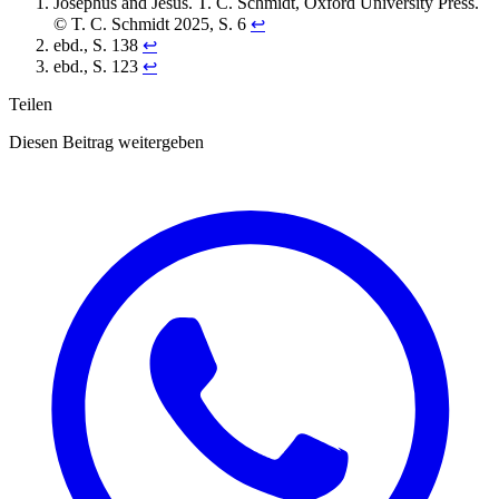
Josephus and Jesus. T. C. Schmidt, Oxford University Press.
© T. C. Schmidt 2025, S. 6
↩︎
ebd., S. 138
↩︎
ebd., S. 123
↩︎
Teilen
Diesen Beitrag weitergeben