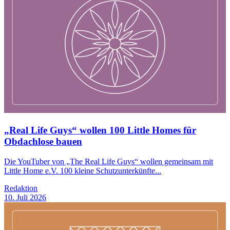
„Real Life Guys“ wollen 100 Little Homes für
Obdachlose bauen
Die YouTuber von „The Real Life Guys“ wollen gemeinsam mit
Little Home e.V. 100 kleine Schutzunterkünfte...
Redaktion
10. Juli 2026