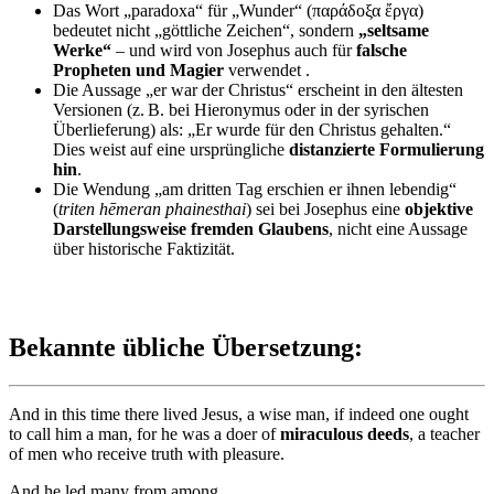
Das Wort „paradoxa“ für „Wunder“ (παράδοξα ἔργα)
bedeutet nicht „göttliche Zeichen“, sondern
„seltsame
Werke“
– und wird von Josephus auch für
falsche
Propheten und Magier
verwendet .
Die Aussage „er war der Christus“ erscheint in den ältesten
Versionen (z. B. bei Hieronymus oder in der syrischen
Überlieferung) als: „Er wurde für den Christus gehalten.“
Dies weist auf eine ursprüngliche
distanzierte Formulierung
hin
.
Die Wendung „am dritten Tag erschien er ihnen lebendig“
(
triten hēmeran phainesthai
) sei bei Josephus eine
objektive
Darstellungsweise fremden Glaubens
, nicht eine Aussage
über historische Faktizität.
Bekannte übliche Übersetzung:
And in this time there lived Jesus, a wise man, if indeed one ought
to call him a man, for he was a doer of
miraculous deeds
, a teacher
of men who receive truth with pleasure.
And he led many from among