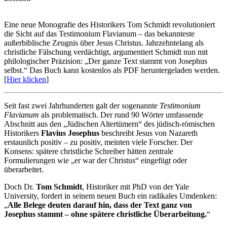
Eine neue Monografie des Historikers Tom Schmidt revolutioniert
die Sicht auf das Testimonium Flavianum – das bekannteste
außerbiblische Zeugnis über Jesus Christus. Jahrzehntelang als
christliche Fälschung verdächtigt, argumentiert Schmidt nun mit
philologischer Präzision: „Der ganze Text stammt von Josephus
selbst.“ Das Buch kann kostenlos als PDF heruntergeladen werden.
[
Hier klicken
]
Seit fast zwei Jahrhunderten galt der sogenannte
Testimonium
Flavianum
als problematisch. Der rund 90 Wörter umfassende
Abschnitt aus den „Jüdischen Altertümern“ des jüdisch-römischen
Historikers
Flavius Josephus
beschreibt Jesus von Nazareth
erstaunlich positiv – zu positiv, meinten viele Forscher. Der
Konsens: spätere christliche Schreiber hätten zentrale
Formulierungen wie „er war der Christus“ eingefügt oder
überarbeitet.
Doch Dr.
Tom Schmidt
, Historiker mit PhD von der Yale
University, fordert in seinem neuen Buch ein radikales Umdenken:
„
Alle Belege deuten darauf hin, dass der Text ganz von
Josephus stammt – ohne spätere christliche Überarbeitung.
“