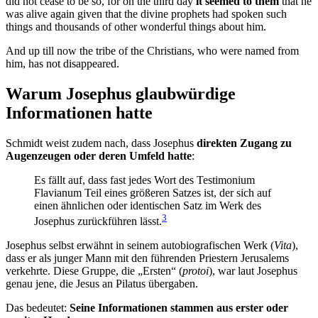
did not cease to be so, for on the third day
it
seemed to them
that he
was alive again given that the divine prophets had spoken such
things and thousands of other wonderful things about him.
And up till now the tribe of the Christians, who were named from
him, has not disappeared.
Warum Josephus glaubwürdige
Informationen hatte
Schmidt weist zudem nach, dass Josephus
direkten Zugang zu
Augenzeugen oder deren Umfeld hatte
:
Es fällt auf, dass fast jedes Wort des Testimonium
Flavianum Teil eines größeren Satzes ist, der sich auf
einen ähnlichen oder identischen Satz im Werk des
3
Josephus zurückführen lässt.
Josephus selbst erwähnt in seinem autobiografischen Werk (
Vita
),
dass er als junger Mann mit den führenden Priestern Jerusalems
verkehrte. Diese Gruppe, die „Ersten“ (
protoi
), war laut Josephus
genau jene, die Jesus an Pilatus übergaben.
Das bedeutet:
Seine Informationen stammen aus erster oder