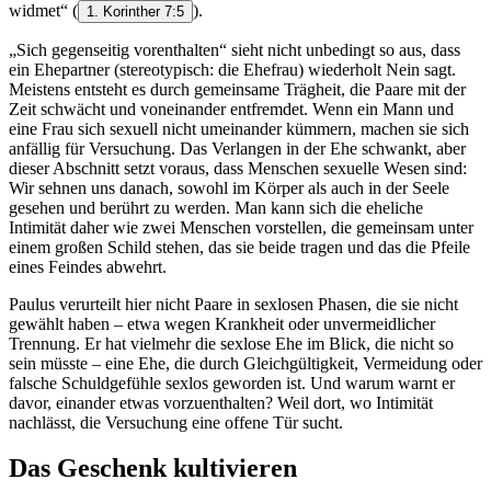
widmet“
(
).
1. Korinther 7:5
„Sich gegenseitig vorenthalten“ sieht nicht unbedingt so aus, dass
ein Ehepartner (stereotypisch: die Ehefrau) wiederholt Nein sagt.
Meistens entsteht es durch gemeinsame Trägheit, die Paare mit der
Zeit schwächt und voneinander entfremdet. Wenn ein Mann und
eine Frau sich sexuell nicht umeinander kümmern, machen sie sich
anfällig für Versuchung. Das Verlangen in der Ehe schwankt, aber
dieser Abschnitt setzt voraus, dass Menschen sexuelle Wesen sind:
Wir sehnen uns danach, sowohl im Körper als auch in der Seele
gesehen und berührt zu werden. Man kann sich die eheliche
Intimität daher wie zwei Menschen vorstellen, die gemeinsam unter
einem großen Schild stehen, das sie beide tragen und das die Pfeile
eines Feindes abwehrt.
Paulus verurteilt hier nicht Paare in sexlosen Phasen, die sie nicht
gewählt haben – etwa wegen Krankheit oder unvermeidlicher
Trennung. Er hat vielmehr die sexlose Ehe im Blick, die nicht so
sein müsste – eine Ehe, die durch Gleichgültigkeit, Vermeidung oder
falsche Schuldgefühle sexlos geworden ist. Und warum warnt er
davor, einander etwas vorzuenthalten? Weil dort, wo Intimität
nachlässt, die Versuchung eine offene Tür sucht.
Das Geschenk kultivieren