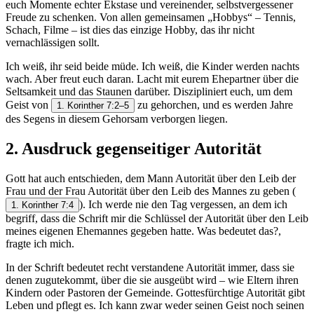
euch Momente echter Ekstase und vereinender, selbstvergessener
Freude zu schenken. Von allen gemeinsamen „Hobbys“ – Tennis,
Schach, Filme – ist dies das einzige Hobby, das ihr nicht
vernachlässigen sollt.
Ich weiß, ihr seid beide müde. Ich weiß, die Kinder werden nachts
wach. Aber freut euch daran. Lacht mit eurem Ehepartner über die
Seltsamkeit und das Staunen darüber. Diszipliniert euch, um dem
Geist von
zu gehorchen, und es werden Jahre
1. Korinther 7:2–5
des Segens in diesem Gehorsam verborgen liegen.
2. Ausdruck gegenseitiger Autorität
Gott hat auch entschieden, dem Mann Autorität über den Leib der
Frau und der Frau Autorität über den Leib des Mannes zu geben
(
). Ich werde nie den Tag vergessen, an dem ich
1. Korinther 7:4
begriff, dass die Schrift mir die Schlüssel der Autorität über den Leib
meines eigenen Ehemannes gegeben hatte. Was bedeutet das?,
fragte ich mich.
In der Schrift bedeutet recht verstandene Autorität immer, dass sie
denen zugutekommt, über die sie ausgeübt wird – wie Eltern ihren
Kindern oder Pastoren der Gemeinde. Gottesfürchtige Autorität gibt
Leben und pflegt es. Ich kann zwar weder seinen Geist noch seinen