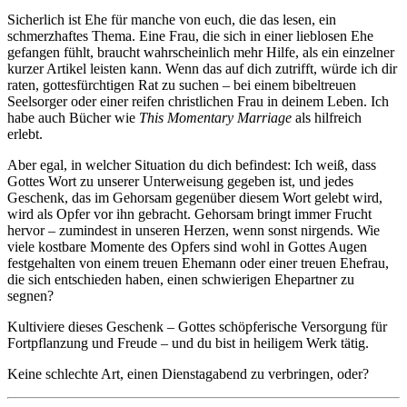
Sicherlich ist Ehe für manche von euch, die das lesen, ein
schmerzhaftes Thema. Eine Frau, die sich in einer lieblosen Ehe
gefangen fühlt, braucht wahrscheinlich mehr Hilfe, als ein einzelner
kurzer Artikel leisten kann. Wenn das auf dich zutrifft, würde ich dir
raten, gottesfürchtigen Rat zu suchen – bei einem bibeltreuen
Seelsorger oder einer reifen christlichen Frau in deinem Leben. Ich
habe auch Bücher wie
This Momentary Marriage
als hilfreich
erlebt.
Aber egal, in welcher Situation du dich befindest: Ich weiß, dass
Gottes Wort zu unserer Unterweisung gegeben ist, und jedes
Geschenk, das im Gehorsam gegenüber diesem Wort gelebt wird,
wird als Opfer vor ihn gebracht. Gehorsam bringt immer Frucht
hervor – zumindest in unseren Herzen, wenn sonst nirgends. Wie
viele kostbare Momente des Opfers sind wohl in Gottes Augen
festgehalten von einem treuen Ehemann oder einer treuen Ehefrau,
die sich entschieden haben, einen schwierigen Ehepartner zu
segnen?
Kultiviere dieses Geschenk – Gottes schöpferische Versorgung für
Fortpflanzung und Freude – und du bist in heiligem Werk tätig.
Keine schlechte Art, einen Dienstagabend zu verbringen, oder?