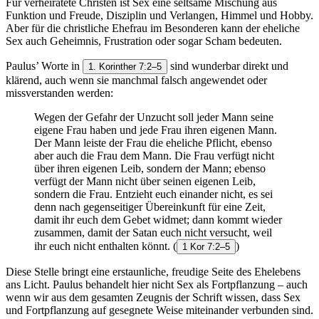
Für verheiratete Christen ist Sex eine seltsame Mischung aus
Funktion und Freude, Disziplin und Verlangen, Himmel und Hobby.
Aber für die christliche Ehefrau im Besonderen kann der eheliche
Sex auch Geheimnis, Frustration oder sogar Scham bedeuten.
Paulus’ Worte in
sind wunderbar direkt und
1. Korinther 7:2–5
klärend, auch wenn sie manchmal falsch angewendet oder
missverstanden werden:
Wegen der Gefahr der Unzucht soll jeder Mann seine
eigene Frau haben und jede Frau ihren eigenen Mann.
Der Mann leiste der Frau die eheliche Pflicht, ebenso
aber auch die Frau dem Mann. Die Frau verfügt nicht
über ihren eigenen Leib, sondern der Mann; ebenso
verfügt der Mann nicht über seinen eigenen Leib,
sondern die Frau. Entzieht euch einander nicht, es sei
denn nach gegenseitiger Übereinkunft für eine Zeit,
damit ihr euch dem Gebet widmet; dann kommt wieder
zusammen, damit der Satan euch nicht versucht, weil
ihr euch nicht enthalten könnt.
(
)
1 Kor 7:2–5
Diese Stelle bringt eine erstaunliche, freudige Seite des Ehelebens
ans Licht. Paulus behandelt hier nicht Sex als Fortpflanzung – auch
wenn wir aus dem gesamten Zeugnis der Schrift wissen, dass Sex
und Fortpflanzung auf gesegnete Weise miteinander verbunden sind.