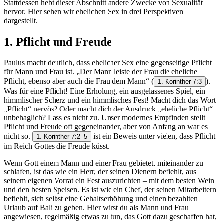
Stattdessen hebt dieser Abschnitt andere Zwecke von Sexualität
hervor. Hier sehen wir ehelichen Sex in drei Perspektiven
dargestellt.
1. Pflicht und Freude
Paulus macht deutlich, dass ehelicher Sex eine gegenseitige Pflicht
für Mann und Frau ist. „Der Mann leiste der Frau die eheliche
Pflicht, ebenso aber auch die Frau dem Mann“
(
).
1. Korinther 7:3
Was für eine Pflicht! Eine Erholung, ein ausgelassenes Spiel, ein
himmlischer Scherz und ein himmlisches Fest! Macht dich das Wort
„Pflicht“ nervös? Oder macht dich der Ausdruck „eheliche Pflicht“
unbehaglich? Lass es nicht zu. Unser modernes Empfinden stellt
Pflicht und Freude oft gegeneinander, aber von Anfang an war es
nicht so.
ist ein Beweis unter vielen, dass Pflicht
1. Korinther 7:2–5
im Reich Gottes die Freude küsst.
Wenn Gott einem Mann und einer Frau gebietet, miteinander zu
schlafen, ist das wie ein Herr, der seinen Dienern befiehlt, aus
seinem eigenen Vorrat ein Fest auszurichten – mit dem besten Wein
und den besten Speisen. Es ist wie ein Chef, der seinen Mitarbeitern
befiehlt, sich selbst eine Gehaltserhöhung und einen bezahlten
Urlaub auf Bali zu geben. Hier wirst du als Mann und Frau
angewiesen, regelmäßig etwas zu tun, das Gott dazu geschaffen hat,