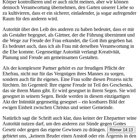
Körper kontrollieren und er auch nicht meinen, aber wir können
dennoch Verantwortung übernehmen, den Garten unserer Liebe so
zu kultivieren, dass er ein sicherer, einladender, ja sogar aufregender
Raum für den anderen wird.
Autorität über den Leib des anderen zu haben bedeutet, dass er mir
als Gestalter begegnet, als Gärtner, der die Führung übernimmt und
die Wege zur Freude der Frau erkundet, die Gott ihm gegeben hat.
Es bedeutet auch, dass ich als Frau mit derselben Verantwortung in
die Ehe komme. Gegenseitige Autorität verlangt Kreativität,
Planung und Freude am gemeinsamen Gestalten.
Als der komplexere Partner gehört es zur freudigen Pflicht der
Ehefrau, nicht nur für das Vergnügen ihres Mannes zu sorgen,
sondern auch für ihr eigenes. Eine Frau sollte diesen Prozess nicht
fürchten. Im Gegenteil: Ihre eigene Freude ist Teil des Geschenks,
das sie ihrem Mann gibt. Er wird gesegnet in ihrem Segen. Sie wird
gesegnet in seinem Segen. Beide werden in diesem einzigartigen
Akt der Intimität gegenseitig gesegnet – ein kostbares Bild der
ewigen Einheit zwischen Christus und seiner Gemeinde.
Natürlich sagt die Schrift auch klar, dass keiner der Ehepartner seine
Autorität nutzen darf, um den anderen zur Sünde gegen Gottes
Gesetz oder gegen das eigene Gewissen zu drängen.
Römer 14:13
gebietet uns, „keinem Bruder einen Anstoß oder ein Ärgernis in den