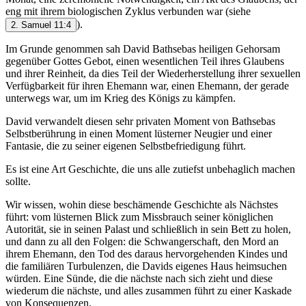
eng mit ihrem biologischen Zyklus verbunden war (siehe
).
2. Samuel 11:4
Im Grunde genommen sah David Bathsebas heiligen Gehorsam
gegenüber Gottes Gebot, einen wesentlichen Teil ihres Glaubens
und ihrer Reinheit, da dies Teil der Wiederherstellung ihrer sexuellen
Verfügbarkeit für ihren Ehemann war, einen Ehemann, der gerade
unterwegs war, um im Krieg des Königs zu kämpfen.
David verwandelt diesen sehr privaten Moment von Bathsebas
Selbstberührung in einen Moment lüsterner Neugier und einer
Fantasie, die zu seiner eigenen Selbstbefriedigung führt.
Es ist eine Art Geschichte, die uns alle zutiefst unbehaglich machen
sollte.
Wir wissen, wohin diese beschämende Geschichte als Nächstes
führt: vom lüsternen Blick zum Missbrauch seiner königlichen
Autorität, sie in seinen Palast und schließlich in sein Bett zu holen,
und dann zu all den Folgen: die Schwangerschaft, den Mord an
ihrem Ehemann, den Tod des daraus hervorgehenden Kindes und
die familiären Turbulenzen, die Davids eigenes Haus heimsuchen
würden. Eine Sünde, die die nächste nach sich zieht und diese
wiederum die nächste, und alles zusammen führt zu einer Kaskade
von Konsequenzen.