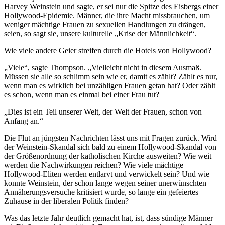
Harvey Weinstein und sagte, er sei nur die Spitze des Eisbergs einer
Hollywood-Epidemie. Männer, die ihre Macht missbrauchen, um
weniger mächtige Frauen zu sexuellen Handlungen zu drängen,
seien, so sagt sie, unsere kulturelle „Krise der Männlichkeit“.
Wie viele andere Geier streifen durch die Hotels von Hollywood?
„Viele“, sagte Thompson. „Vielleicht nicht in diesem Ausmaß.
Müssen sie alle so schlimm sein wie er, damit es zählt? Zählt es nur,
wenn man es wirklich bei unzähligen Frauen getan hat? Oder zählt
es schon, wenn man es einmal bei einer Frau tut?
„Dies ist ein Teil unserer Welt, der Welt der Frauen, schon von
Anfang an.“
Die Flut an jüngsten Nachrichten lässt uns mit Fragen zurück. Wird
der Weinstein-Skandal sich bald zu einem Hollywood-Skandal von
der Größenordnung der katholischen Kirche ausweiten? Wie weit
werden die Nachwirkungen reichen? Wie viele mächtige
Hollywood-Eliten werden entlarvt und verwickelt sein? Und wie
konnte Weinstein, der schon lange wegen seiner unerwünschten
Annäherungsversuche kritisiert wurde, so lange ein gefeiertes
Zuhause in der liberalen Politik finden?
Was das letzte Jahr deutlich gemacht hat, ist, dass sündige Männer