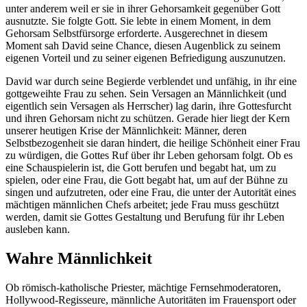
unter anderem weil er sie in ihrer Gehorsamkeit gegenüber Gott
ausnutzte. Sie folgte Gott. Sie lebte in einem Moment, in dem
Gehorsam Selbstfürsorge erforderte. Ausgerechnet in diesem
Moment sah David seine Chance, diesen Augenblick zu seinem
eigenen Vorteil und zu seiner eigenen Befriedigung auszunutzen.
David war durch seine Begierde verblendet und unfähig, in ihr eine
gottgeweihte Frau zu sehen. Sein Versagen an Männlichkeit (und
eigentlich sein Versagen als Herrscher) lag darin, ihre Gottesfurcht
und ihren Gehorsam nicht zu schützen. Gerade hier liegt der Kern
unserer heutigen Krise der Männlichkeit: Männer, deren
Selbstbezogenheit sie daran hindert, die heilige Schönheit einer Frau
zu würdigen, die Gottes Ruf über ihr Leben gehorsam folgt. Ob es
eine Schauspielerin ist, die Gott berufen und begabt hat, um zu
spielen, oder eine Frau, die Gott begabt hat, um auf der Bühne zu
singen und aufzutreten, oder eine Frau, die unter der Autorität eines
mächtigen männlichen Chefs arbeitet; jede Frau muss geschützt
werden, damit sie Gottes Gestaltung und Berufung für ihr Leben
ausleben kann.
Wahre Männlichkeit
Ob römisch-katholische Priester, mächtige Fernsehmoderatoren,
Hollywood-Regisseure, männliche Autoritäten im Frauensport oder