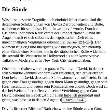
Die Sünde
Was diese gesamte Tragödie noch eindrücklicher macht, sind die
detaillierten Schilderungen von Davids Zerbrochenheit und Buße,
nachdem er für sein böses Handeln „entlarvt“ wurde. Durch ein
Gleichnis über einen Raub öffnet der Prophet Nathan David die
Augen, damit er sich selbst als den egoistischen Dieb eines
unrechtmäßigen Vergnügens erkennt
(
). Der
2. Samuel 12:1–15
Moment ist gierig und übergriffig wie nur möglich, der Prototyp
einer Sünde eines Mannes, die in der räuberischen Rolle widerhallt,
die sowohl die Weinsteins in Hollywood als auch konservative
Talkshow-Moderatoren in New York City gespielt haben.
Obendrein erhalten wir einen ganzen Psalm von David, in dem er
sein Schuldbekenntnis vor dem Gott reflektiert, den er verletzt hat.
Dort bekennt David, dass seine Sünde „immer vor mir“ steht. Er hat
gegen eine Frau gesündigt, gegen ihren Mann gesündigt, gegen sein
Heer gesündigt und gegen sein Königreich gesündigt. Doch wird all
das bei Weitem übertroffen von seiner Verfehlung gegen Gott.
David bekennt im Gebet: „An dir allein habe ich gesündigt und
getan, was böse ist in deinen Augen“
(
).
Psalm 51:3–4
Davids lüsterner Blick auf Bathseba war eine Sünde gegen Gott,