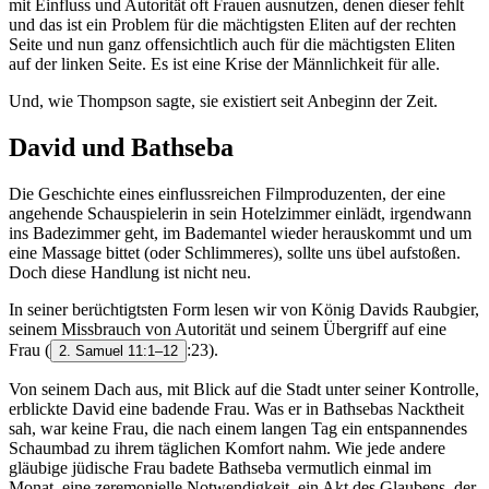
mit Einfluss und Autorität oft Frauen ausnutzen, denen dieser fehlt
und das ist ein Problem für die mächtigsten Eliten auf der rechten
Seite und nun ganz offensichtlich auch für die mächtigsten Eliten
auf der linken Seite. Es ist eine Krise der Männlichkeit für alle.
Und, wie Thompson sagte, sie existiert seit Anbeginn der Zeit.
David und Bathseba
Die Geschichte eines einflussreichen Filmproduzenten, der eine
angehende Schauspielerin in sein Hotelzimmer einlädt, irgendwann
ins Badezimmer geht, im Bademantel wieder herauskommt und um
eine Massage bittet (oder Schlimmeres), sollte uns übel aufstoßen.
Doch diese Handlung ist nicht neu.
In seiner berüchtigtsten Form lesen wir von König Davids Raubgier,
seinem Missbrauch von Autorität und seinem Übergriff auf eine
Frau
(
:23).
2. Samuel 11:1–12
Von seinem Dach aus, mit Blick auf die Stadt unter seiner Kontrolle,
erblickte David eine badende Frau. Was er in Bathsebas Nacktheit
sah, war keine Frau, die nach einem langen Tag ein entspannendes
Schaumbad zu ihrem täglichen Komfort nahm. Wie jede andere
gläubige jüdische Frau badete Bathseba vermutlich einmal im
Monat, eine zeremonielle Notwendigkeit, ein Akt des Glaubens, der