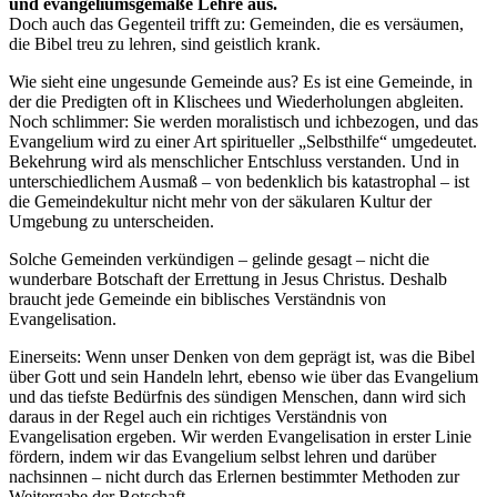
und evangeliumsgemäße Lehre aus.
Doch auch das Gegenteil trifft zu: Gemeinden, die es versäumen,
die Bibel treu zu lehren, sind geistlich krank.
Wie sieht eine ungesunde Gemeinde aus? Es ist eine Gemeinde, in
der die Predigten oft in Klischees und Wiederholungen abgleiten.
Noch schlimmer: Sie werden moralistisch und ichbezogen, und das
Evangelium wird zu einer Art spiritueller „Selbsthilfe“ umgedeutet.
Bekehrung wird als menschlicher Entschluss verstanden. Und in
unterschiedlichem Ausmaß – von bedenklich bis katastrophal – ist
die Gemeindekultur nicht mehr von der säkularen Kultur der
Umgebung zu unterscheiden.
Solche Gemeinden verkündigen – gelinde gesagt – nicht die
wunderbare Botschaft der Errettung in Jesus Christus. Deshalb
braucht jede Gemeinde ein biblisches Verständnis von
Evangelisation.
Einerseits: Wenn unser Denken von dem geprägt ist, was die Bibel
über Gott und sein Handeln lehrt, ebenso wie über das Evangelium
und das tiefste Bedürfnis des sündigen Menschen, dann wird sich
daraus in der Regel auch ein richtiges Verständnis von
Evangelisation ergeben. Wir werden Evangelisation in erster Linie
fördern, indem wir das Evangelium selbst lehren und darüber
nachsinnen – nicht durch das Erlernen bestimmter Methoden zur
Weitergabe der Botschaft.