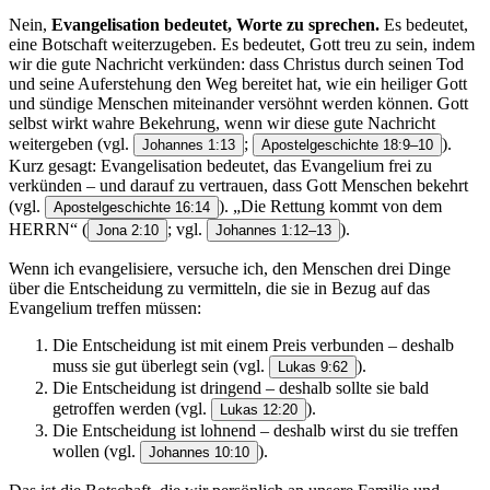
Nein,
Evangelisation bedeutet, Worte zu sprechen.
Es bedeutet,
eine Botschaft weiterzugeben. Es bedeutet, Gott treu zu sein, indem
wir die gute Nachricht verkünden: dass Christus durch seinen Tod
und seine Auferstehung den Weg bereitet hat, wie ein heiliger Gott
und sündige Menschen miteinander versöhnt werden können. Gott
selbst wirkt wahre Bekehrung, wenn wir diese gute Nachricht
weitergeben (vgl.
;
).
Johannes 1:13
Apostelgeschichte 18:9–10
Kurz gesagt: Evangelisation bedeutet, das Evangelium frei zu
verkünden – und darauf zu vertrauen, dass Gott Menschen bekehrt
(vgl.
). „Die Rettung kommt von dem
Apostelgeschichte 16:14
HERRN“
(
; vgl.
).
Jona 2:10
Johannes 1:12–13
Wenn ich evangelisiere, versuche ich, den Menschen drei Dinge
über die Entscheidung zu vermitteln, die sie in Bezug auf das
Evangelium treffen müssen:
Die Entscheidung ist mit einem Preis verbunden – deshalb
muss sie gut überlegt sein (vgl.
).
Lukas 9:62
Die Entscheidung ist dringend – deshalb sollte sie bald
getroffen werden (vgl.
).
Lukas 12:20
Die Entscheidung ist lohnend – deshalb wirst du sie treffen
wollen (vgl.
).
Johannes 10:10