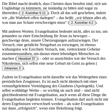
Die Bibel macht deutlich, dass Christen dazu berufen sind, sich um
Ungläubige zu kümmern, sie inständig zu bitten und sogar zu
überreden
(
). Doch all das soll geschehen, indem
2. Korinther 5:11
wir „die Wahrheit offen darlegen“ – das heißt: „wir lehnen alles ab,
was man aus Scham verschweigen muss“
(
).
2. Korinther 4:2
Mit anderen Worten: Evangelisation bedeutet nicht, alles zu tun, um
jemanden zu einer Entscheidung für Jesus zu bewegen –
geschweige denn, unsere Überzeugungen aufzuzwingen. Der
Versuch, eine geistliche Neugeburt zu erzwingen, ist ebenso
wirkungslos wie Ezechiels Versuch, tote, vertrocknete Gebeine
zusammenzunähen, um daraus einen lebendigen Menschen zu
machen
(
) – oder so aussichtslos wie der Versuch des
Hesekiel 37
Nikodemus, sich selbst eine neue Geburt im Geist zu geben
(
).
Johannes 3
Zudem ist Evangelisation nicht dasselbe wie das Weitergeben eines
persönlichen Zeugnisses. Es ist auch nicht identisch mit einer
vernunftgeleiteten Verteidigung des Glaubens (Apologetik). Und
selbst wohltätige Werke – so wichtig sie auch sind – sind nicht
gleichbedeutend mit Evangelisation, auch wenn all diese Dinge die
Evangelisation begleiten können. Evangelisation darf auch nicht mit
deren Ergebnissen verwechselt werden – als wäre Evangelisation
nur dann „erfolgreich“, wenn eine Bekehrung folgt.