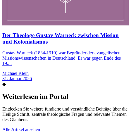
Der Theologe Gustav Warneck zwischen Mission
und Kolonialismus
Gustav Warneck (1834-1910) war Begründer der evangelischen
Missionswissenschaften in Deutschland. Er war gegen Ende des
19....
Michael Klein
31. Januar 2026
◆
Weiterlesen im Portal
Entdecken Sie weitere fundierte und verständliche Beiträge über die
Heilige Schrift, zentrale theologische Fragen und relevante Themen
des Glaubens.
Alle Artikel ansehen