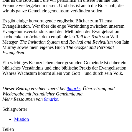
Das ist die Botschaft, die wir persönlich an unsere Familie und
Freunde weitergeben müssen. Und das ist auch die Botschaft, die
wir als ganze Gemeinde gemeinsam verkünden sollen.
Es gibt einige hervorragende englische Bücher zum Thema
Evangelisation. Wer über die enge Verbindung zwischen unserem
Evangeliumsverständnis und den Methoden der Evangelisation
nachdenken möchte, dem empfehle ich
Tell the Truth
von Will
Metzger,
The Invitation System
und
Revival and Revivalism
von Iain
Murray sowie mein eigenes Buch
The Gospel and Personal
Evangelism
.
Ein wichtiges Kennzeichen einer gesunden Gemeinde ist daher ein
biblisches Verständnis und eine biblische Praxis der Evangelisation.
Wahres Wachstum kommt allein von Gott – und durch sein Volk.
Dieser Beitrag erschien zuerst bei
9marks
. Übersetzung und
Wiedergabe mit freundlicher Genehmigung.
Mehr Ressourcen von
9marks
.
Schlagwörter
Mission
Teilen