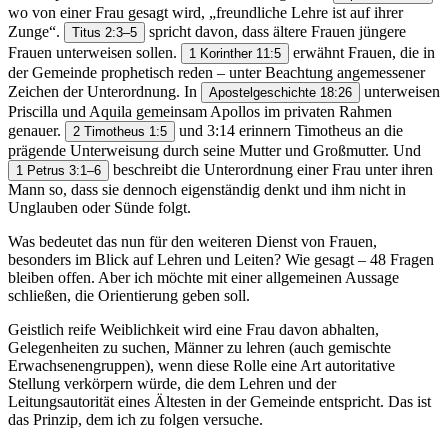
wo von einer Frau gesagt wird, „freundliche Lehre ist auf ihrer
Zunge“.
spricht davon, dass ältere Frauen jüngere
Titus 2:3–5
Frauen unterweisen sollen.
erwähnt Frauen, die in
1 Korinther 11:5
der Gemeinde prophetisch reden – unter Beachtung angemessener
Zeichen der Unterordnung. In
unterweisen
Apostelgeschichte 18:26
Priscilla und Aquila gemeinsam Apollos im privaten Rahmen
genauer.
und 3:14 erinnern Timotheus an die
2 Timotheus 1:5
prägende Unterweisung durch seine Mutter und Großmutter. Und
beschreibt die Unterordnung einer Frau unter ihren
1 Petrus 3:1–6
Mann so, dass sie dennoch eigenständig denkt und ihm nicht in
Unglauben oder Sünde folgt.
Was bedeutet das nun für den weiteren Dienst von Frauen,
besonders im Blick auf Lehren und Leiten? Wie gesagt – 48 Fragen
bleiben offen. Aber ich möchte mit einer allgemeinen Aussage
schließen, die Orientierung geben soll.
Geistlich reife Weiblichkeit wird eine Frau davon abhalten,
Gelegenheiten zu suchen, Männer zu lehren (auch gemischte
Erwachsenengruppen), wenn diese Rolle eine Art autoritative
Stellung verkörpern würde, die dem Lehren und der
Leitungsautorität eines Ältesten in der Gemeinde entspricht. Das ist
das Prinzip, dem ich zu folgen versuche.