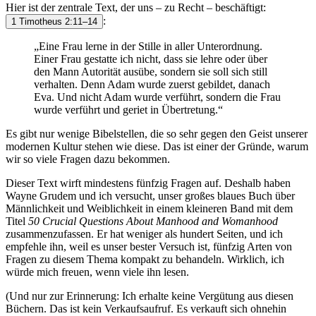
Hier ist der zentrale Text, der uns – zu Recht – beschäftigt:
:
1 Timotheus 2:11–14
„Eine Frau lerne in der Stille in aller Unterordnung.
Einer Frau gestatte ich nicht, dass sie lehre oder über
den Mann Autorität ausübe, sondern sie soll sich still
verhalten. Denn Adam wurde zuerst gebildet, danach
Eva. Und nicht Adam wurde verführt, sondern die Frau
wurde verführt und geriet in Übertretung.“
Es gibt nur wenige Bibelstellen, die so sehr gegen den Geist unserer
modernen Kultur stehen wie diese. Das ist einer der Gründe, warum
wir so viele Fragen dazu bekommen.
Dieser Text wirft mindestens fünfzig Fragen auf. Deshalb haben
Wayne Grudem und ich versucht, unser großes blaues Buch über
Männlichkeit und Weiblichkeit in einem kleineren Band mit dem
Titel
50 Crucial Questions About Manhood and Womanhood
zusammenzufassen. Er hat weniger als hundert Seiten, und ich
empfehle ihn, weil es unser bester Versuch ist, fünfzig Arten von
Fragen zu diesem Thema kompakt zu behandeln. Wirklich, ich
würde mich freuen, wenn viele ihn lesen.
(Und nur zur Erinnerung: Ich erhalte keine Vergütung aus diesen
Büchern. Das ist kein Verkaufsaufruf. Es verkauft sich ohnehin