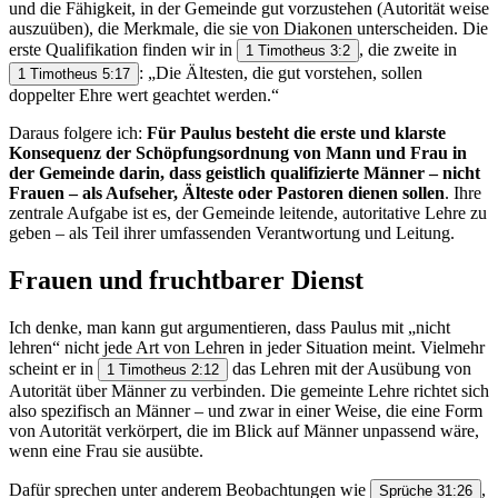
und die Fähigkeit, in der Gemeinde gut vorzustehen (Autorität weise
auszuüben), die Merkmale, die sie von Diakonen unterscheiden. Die
erste Qualifikation finden wir in
, die zweite in
1 Timotheus 3:2
: „Die Ältesten, die gut vorstehen, sollen
1 Timotheus 5:17
doppelter Ehre wert geachtet werden.“
Daraus folgere ich:
Für Paulus besteht die erste und klarste
Konsequenz der Schöpfungsordnung von Mann und Frau in
der Gemeinde darin, dass geistlich qualifizierte Männer – nicht
Frauen – als Aufseher, Älteste oder Pastoren dienen sollen
. Ihre
zentrale Aufgabe ist es, der Gemeinde leitende, autoritative Lehre zu
geben – als Teil ihrer umfassenden Verantwortung und Leitung.
Frauen und fruchtbarer Dienst
Ich denke, man kann gut argumentieren, dass Paulus mit „nicht
lehren“ nicht jede Art von Lehren in jeder Situation meint. Vielmehr
scheint er in
das Lehren mit der Ausübung von
1 Timotheus 2:12
Autorität über Männer zu verbinden. Die gemeinte Lehre richtet sich
also spezifisch an Männer – und zwar in einer Weise, die eine Form
von Autorität verkörpert, die im Blick auf Männer unpassend wäre,
wenn eine Frau sie ausübte.
Dafür sprechen unter anderem Beobachtungen wie
,
Sprüche 31:26