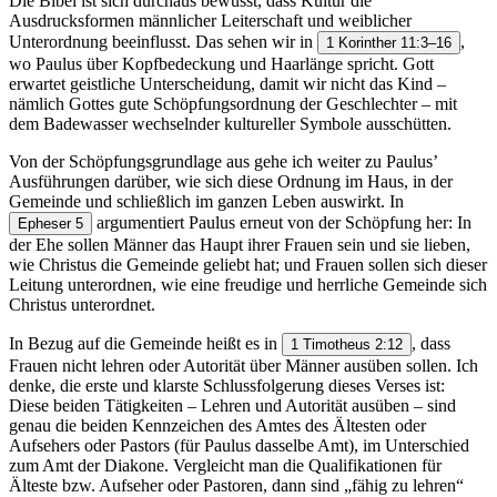
Die Bibel ist sich durchaus bewusst, dass Kultur die
Ausdrucksformen männlicher Leiterschaft und weiblicher
Unterordnung beeinflusst. Das sehen wir in
,
1 Korinther 11:3–16
wo Paulus über Kopfbedeckung und Haarlänge spricht. Gott
erwartet geistliche Unterscheidung, damit wir nicht das Kind –
nämlich Gottes gute Schöpfungsordnung der Geschlechter – mit
dem Badewasser wechselnder kultureller Symbole ausschütten.
Von der Schöpfungsgrundlage aus gehe ich weiter zu Paulus’
Ausführungen darüber, wie sich diese Ordnung im Haus, in der
Gemeinde und schließlich im ganzen Leben auswirkt. In
argumentiert Paulus erneut von der Schöpfung her: In
Epheser 5
der Ehe sollen Männer das Haupt ihrer Frauen sein und sie lieben,
wie Christus die Gemeinde geliebt hat; und Frauen sollen sich dieser
Leitung unterordnen, wie eine freudige und herrliche Gemeinde sich
Christus unterordnet.
In Bezug auf die Gemeinde heißt es in
, dass
1 Timotheus 2:12
Frauen nicht lehren oder Autorität über Männer ausüben sollen. Ich
denke, die erste und klarste Schlussfolgerung dieses Verses ist:
Diese beiden Tätigkeiten – Lehren und Autorität ausüben – sind
genau die beiden Kennzeichen des Amtes des Ältesten oder
Aufsehers oder Pastors (für Paulus dasselbe Amt), im Unterschied
zum Amt der Diakone. Vergleicht man die Qualifikationen für
Älteste bzw. Aufseher oder Pastoren, dann sind „fähig zu lehren“