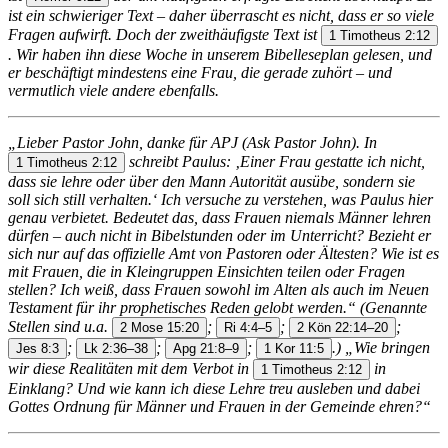
ist ein schwieriger Text – daher überrascht es nicht, dass er so viele
Fragen aufwirft. Doch der zweithäufigste Text ist
1 Timotheus 2:12
. Wir haben ihn diese Woche in unserem Bibelleseplan gelesen, und
er beschäftigt mindestens eine Frau, die gerade zuhört – und
vermutlich viele andere ebenfalls.
„Lieber Pastor John, danke für APJ (Ask Pastor John). In
schreibt Paulus: ‚Einer Frau gestatte ich nicht,
1 Timotheus 2:12
dass sie lehre oder über den Mann Autorität ausübe, sondern sie
soll sich still verhalten.‘ Ich versuche zu verstehen, was Paulus hier
genau verbietet. Bedeutet das, dass Frauen niemals Männer lehren
dürfen – auch nicht in Bibelstunden oder im Unterricht? Bezieht er
sich nur auf das offizielle Amt von Pastoren oder Ältesten? Wie ist es
mit Frauen, die in Kleingruppen Einsichten teilen oder Fragen
stellen? Ich weiß, dass Frauen sowohl im Alten als auch im Neuen
Testament für ihr prophetisches Reden gelobt werden.“ (Genannte
Stellen sind u.a.
;
;
;
2 Mose 15:20
Ri 4:4–5
2 Kön 22:14–20
;
;
;
.) „Wie bringen
Jes 8:3
Lk 2:36–38
Apg 21:8–9
1 Kor 11:5
wir diese Realitäten mit dem Verbot in
in
1 Timotheus 2:12
Einklang? Und wie kann ich diese Lehre treu ausleben und dabei
Gottes Ordnung für Männer und Frauen in der Gemeinde ehren?“