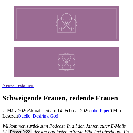
Neues Testament
Schweigende Frauen, redende Frauen
2. März 2026
Aktualisiert am
14. Februar 2026
John Piper
6
Min.
Lesezeit
Quelle:
Desiring God
Willkommen zurück zum Podcast. In all den Jahren eurer E-Mails
ist
der am häufigsten erfragte Bibeltext überhaupt. Es
Römer 9:22