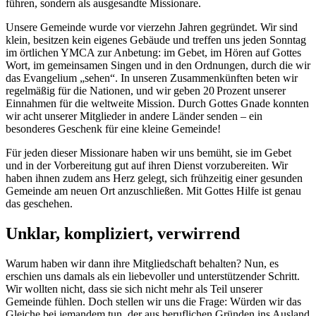
führen, sondern als ausgesandte Missionare.
Unsere Gemeinde wurde vor vierzehn Jahren gegründet. Wir sind
klein, besitzen kein eigenes Gebäude und treffen uns jeden Sonntag
im örtlichen YMCA zur Anbetung: im Gebet, im Hören auf Gottes
Wort, im gemeinsamen Singen und in den Ordnungen, durch die wir
das Evangelium „sehen“. In unseren Zusammenkünften beten wir
regelmäßig für die Nationen, und wir geben 20 Prozent unserer
Einnahmen für die weltweite Mission. Durch Gottes Gnade konnten
wir acht unserer Mitglieder in andere Länder senden – ein
besonderes Geschenk für eine kleine Gemeinde!
Für jeden dieser Missionare haben wir uns bemüht, sie im Gebet
und in der Vorbereitung gut auf ihren Dienst vorzubereiten. Wir
haben ihnen zudem ans Herz gelegt, sich frühzeitig einer gesunden
Gemeinde am neuen Ort anzuschließen. Mit Gottes Hilfe ist genau
das geschehen.
Unklar, kompliziert, verwirrend
Warum haben wir dann ihre Mitgliedschaft behalten? Nun, es
erschien uns damals als ein liebevoller und unterstützender Schritt.
Wir wollten nicht, dass sie sich nicht mehr als Teil unserer
Gemeinde fühlen. Doch stellen wir uns die Frage: Würden wir das
Gleiche bei jemandem tun, der aus beruflichen Gründen ins Ausland