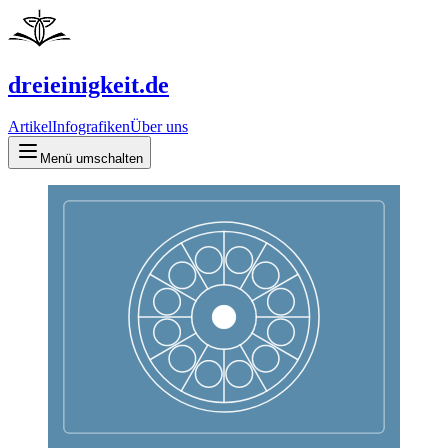
dreieinigkeit.de
Artikel
Infografiken
Über uns
Menü umschalten