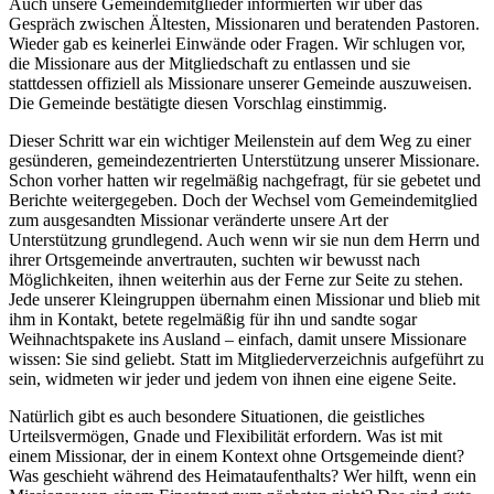
Auch unsere Gemeindemitglieder informierten wir über das
Gespräch zwischen Ältesten, Missionaren und beratenden Pastoren.
Wieder gab es keinerlei Einwände oder Fragen. Wir schlugen vor,
die Missionare aus der Mitgliedschaft zu entlassen und sie
stattdessen offiziell als Missionare unserer Gemeinde auszuweisen.
Die Gemeinde bestätigte diesen Vorschlag einstimmig.
Dieser Schritt war ein wichtiger Meilenstein auf dem Weg zu einer
gesünderen, gemeindezentrierten Unterstützung unserer Missionare.
Schon vorher hatten wir regelmäßig nachgefragt, für sie gebetet und
Berichte weitergegeben. Doch der Wechsel vom Gemeindemitglied
zum ausgesandten Missionar veränderte unsere Art der
Unterstützung grundlegend. Auch wenn wir sie nun dem Herrn und
ihrer Ortsgemeinde anvertrauten, suchten wir bewusst nach
Möglichkeiten, ihnen weiterhin aus der Ferne zur Seite zu stehen.
Jede unserer Kleingruppen übernahm einen Missionar und blieb mit
ihm in Kontakt, betete regelmäßig für ihn und sandte sogar
Weihnachtspakete ins Ausland – einfach, damit unsere Missionare
wissen: Sie sind geliebt. Statt im Mitgliederverzeichnis aufgeführt zu
sein, widmeten wir jeder und jedem von ihnen eine eigene Seite.
Natürlich gibt es auch besondere Situationen, die geistliches
Urteilsvermögen, Gnade und Flexibilität erfordern. Was ist mit
einem Missionar, der in einem Kontext ohne Ortsgemeinde dient?
Was geschieht während des Heimataufenthalts? Wer hilft, wenn ein