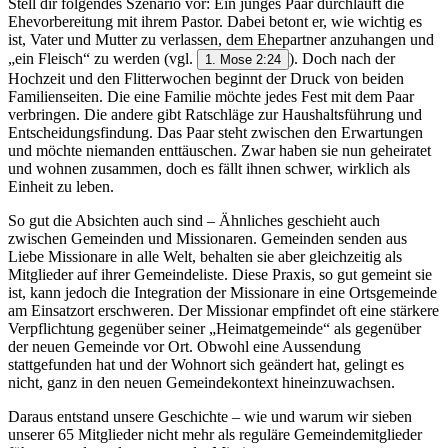
Stell dir folgendes Szenario vor: Ein junges Paar durchläuft die
Ehevorbereitung mit ihrem Pastor. Dabei betont er, wie wichtig es
ist, Vater und Mutter zu verlassen, dem Ehepartner anzuhangen und
„ein Fleisch“ zu werden (vgl.
). Doch nach der
1. Mose 2:24
Hochzeit und den Flitterwochen beginnt der Druck von beiden
Familienseiten. Die eine Familie möchte jedes Fest mit dem Paar
verbringen. Die andere gibt Ratschläge zur Haushaltsführung und
Entscheidungsfindung. Das Paar steht zwischen den Erwartungen
und möchte niemanden enttäuschen. Zwar haben sie nun geheiratet
und wohnen zusammen, doch es fällt ihnen schwer, wirklich als
Einheit zu leben.
So gut die Absichten auch sind – Ähnliches geschieht auch
zwischen Gemeinden und Missionaren. Gemeinden senden aus
Liebe Missionare in alle Welt, behalten sie aber gleichzeitig als
Mitglieder auf ihrer Gemeindeliste. Diese Praxis, so gut gemeint sie
ist, kann jedoch die Integration der Missionare in eine Ortsgemeinde
am Einsatzort erschweren. Der Missionar empfindet oft eine stärkere
Verpflichtung gegenüber seiner „Heimatgemeinde“ als gegenüber
der neuen Gemeinde vor Ort. Obwohl eine Aussendung
stattgefunden hat und der Wohnort sich geändert hat, gelingt es
nicht, ganz in den neuen Gemeindekontext hineinzuwachsen.
Daraus entstand unsere Geschichte – wie und warum wir sieben
unserer 65 Mitglieder nicht mehr als reguläre Gemeindemitglieder