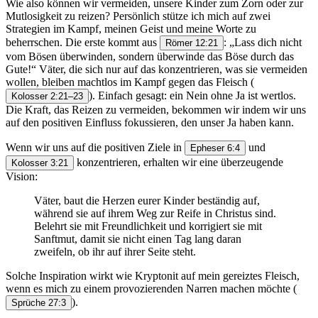
Wie also können wir vermeiden, unsere Kinder zum Zorn oder zur
Mutlosigkeit zu reizen? Persönlich stütze ich mich auf zwei
Strategien im Kampf, meinen Geist und meine Worte zu
beherrschen. Die erste kommt aus
: „Lass dich nicht
Römer 12:21
vom Bösen überwinden, sondern überwinde das Böse durch das
Gute!“ Väter, die sich nur auf das konzentrieren, was sie vermeiden
wollen, bleiben machtlos im Kampf gegen das Fleisch
(
). Einfach gesagt: ein Nein ohne Ja ist wertlos.
Kolosser 2:21–23
Die Kraft, das Reizen zu vermeiden, bekommen wir indem wir uns
auf den positiven Einfluss fokussieren, den unser Ja haben kann.
Wenn wir uns auf die positiven Ziele in
und
Epheser 6:4
konzentrieren, erhalten wir eine überzeugende
Kolosser 3:21
Vision:
Väter, baut die Herzen eurer Kinder beständig auf,
während sie auf ihrem Weg zur Reife in Christus sind.
Belehrt sie mit Freundlichkeit und korrigiert sie mit
Sanftmut, damit sie nicht einen Tag lang daran
zweifeln, ob ihr auf ihrer Seite steht.
Solche Inspiration wirkt wie Kryptonit auf mein gereiztes Fleisch,
wenn es mich zu einem provozierenden Narren machen möchte
(
).
Sprüche 27:3