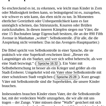
So erschreckend es ist, zu erkennen, wie leicht man Kinder in Zorn
oder Mutlosigkeit treiben kann, so beängstigend ist es, zuzugeben,
wie schwer es sein kann, das eben nicht zu tun. In Momenten
elterlicher Gereiztheit oder Unbequemlichkeit kann es fast
unmöglich scheinen, das Stirnrunzeln, Knurren oder Brüllen
zurückzuhalten. In diesen inneren Kämpfen siegen nur Väter, die
eine 15 Buchstaben lange Eigenschaft besitzen, die an der 890 Fifth
Avenue in Manhattan „wohnt“: Selbstkontrolle. (Für alle, die die
Anspielung nicht verstehen: Das ist das Avengers-Hauptquartier.)
Die Bibel spricht von Selbstkontrolle in einer Sprache, die sie
praktisch wie eine Superkraft erscheinen lässt: „Besser ein
Langmütiger als ein Starker, und wer sich selbst beherrscht, als wer
eine Stadt bezwingt.“
(
). Ein Vater mit
Sprüche 16:32
Selbstbeherrschung ist besser als ein Krieger und größer als ein
Stadt-Eroberer. Umgekehrt wird ein Vater ohne Selbstkontrolle mit
einer schutzlosen Stadt verglichen
(
). Kurz gesagt:
Sprüche 25:28
Väter mit Selbstkontrolle sind die Superhelden, die unsere Kinder
brauchen.
Insbesonders brauchen Kinder einen Vater, der die Selbstkontrolle
hat, mit der verdeckten Waffe umzugehen, die wir alle mit uns
tragen – der Zunge. Väter müssen diese ”Waffe” gesichert mit sich