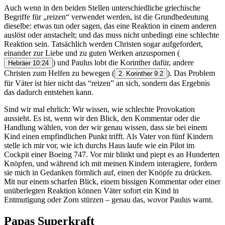
Auch wenn in den beiden Stellen unterschiedliche griechische
Begriffe für „reizen“ verwendet werden, ist die Grundbedeutung
dieselbe: etwas tun oder sagen, das eine Reaktion in einem anderen
auslöst oder anstachelt; und das muss nicht unbedingt eine schlechte
Reaktion sein. Tatsächlich werden Christen sogar aufgefordert,
einander zur Liebe und zu guten Werken anzuspornen
(
) und Paulus lobt die Korinther dafür, andere
Hebräer 10:24
Christen zum Helfen zu bewegen
(
). Das Problem
2. Korinther 9:2
für Väter ist hier nicht das “reizen” an sich, sondern das Ergebnis
das dadurch entstehen kann.
Sind wir mal ehrlich: Wir wissen, wie schlechte Provokation
aussieht. Es ist, wenn wir den Blick, den Kommentar oder die
Handlung wählen, von der wir genau wissen, dass sie bei einem
Kind einen empfindlichen Punkt trifft. Als Vater von fünf Kindern
stelle ich mir vor, wie ich durchs Haus laufe wie ein Pilot im
Cockpit einer Boeing 747. Vor mir blinkt und piept es an Hunderten
Knöpfen, und während ich mit meinen Kindern interagiere, fordern
sie mich in Gedanken förmlich auf, einen der Knöpfe zu drücken.
Mit nur einem scharfen Blick, einem bissigen Kommentar oder einer
unüberlegten Reaktion können Väter sofort ein Kind in
Entmutigung oder Zorn stürzen – genau das, wovor Paulus warnt.
Papas Superkraft