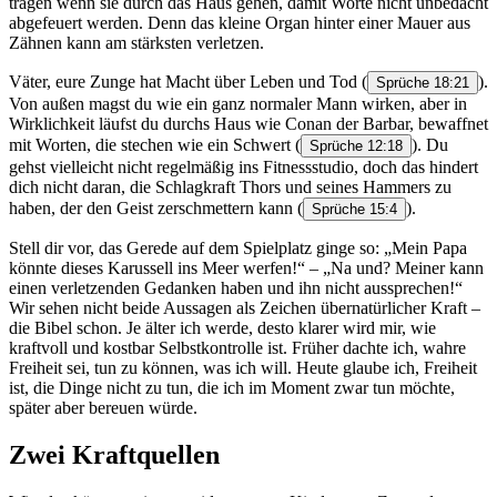
tragen wenn sie durch das Haus gehen, damit Worte nicht unbedacht
abgefeuert werden. Denn das kleine Organ hinter einer Mauer aus
Zähnen kann am stärksten verletzen.
Väter, eure Zunge hat Macht über Leben und Tod
(
).
Sprüche 18:21
Von außen magst du wie ein ganz normaler Mann wirken, aber in
Wirklichkeit läufst du durchs Haus wie Conan der Barbar, bewaffnet
mit Worten, die stechen wie ein Schwert
(
). Du
Sprüche 12:18
gehst vielleicht nicht regelmäßig ins Fitnessstudio, doch das hindert
dich nicht daran, die Schlagkraft Thors und seines Hammers zu
haben, der den Geist zerschmettern kann
(
).
Sprüche 15:4
Stell dir vor, das Gerede auf dem Spielplatz ginge so: „Mein Papa
könnte dieses Karussell ins Meer werfen!“ – „Na und? Meiner kann
einen verletzenden Gedanken haben und ihn nicht aussprechen!“
Wir sehen nicht beide Aussagen als Zeichen übernatürlicher Kraft –
die Bibel schon. Je älter ich werde, desto klarer wird mir, wie
kraftvoll und kostbar Selbstkontrolle ist. Früher dachte ich, wahre
Freiheit sei, tun zu können, was ich will. Heute glaube ich, Freiheit
ist, die Dinge nicht zu tun, die ich im Moment zwar tun möchte,
später aber bereuen würde.
Zwei Kraftquellen