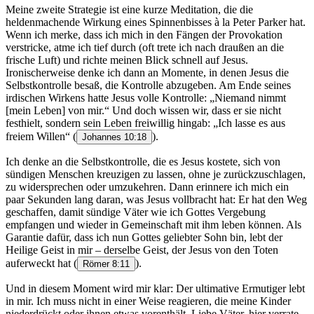
Meine zweite Strategie ist eine kurze Meditation, die die
heldenmachende Wirkung eines Spinnenbisses à la Peter Parker hat.
Wenn ich merke, dass ich mich in den Fängen der Provokation
verstricke, atme ich tief durch (oft trete ich nach draußen an die
frische Luft) und richte meinen Blick schnell auf Jesus.
Ironischerweise denke ich dann an Momente, in denen Jesus die
Selbstkontrolle besaß, die Kontrolle abzugeben. Am Ende seines
irdischen Wirkens hatte Jesus volle Kontrolle: „Niemand nimmt
[mein Leben] von mir.“ Und doch wissen wir, dass er sie nicht
festhielt, sondern sein Leben freiwillig hingab: „Ich lasse es aus
freiem Willen“
(
).
Johannes 10:18
Ich denke an die Selbstkontrolle, die es Jesus kostete, sich von
sündigen Menschen kreuzigen zu lassen, ohne je zurückzuschlagen,
zu widersprechen oder umzukehren. Dann erinnere ich mich ein
paar Sekunden lang daran, was Jesus vollbracht hat: Er hat den Weg
geschaffen, damit sündige Väter wie ich Gottes Vergebung
empfangen und wieder in Gemeinschaft mit ihm leben können. Als
Garantie dafür, dass ich nun Gottes geliebter Sohn bin, lebt der
Heilige Geist in mir – derselbe Geist, der Jesus von den Toten
auferweckt hat
(
).
Römer 8:11
Und in diesem Moment wird mir klar: Der ultimative Ermutiger lebt
in mir. Ich muss nicht in einer Weise reagieren, die meine Kinder
niederdrückt oder ihnen etwas vorenthält. Liebe Väter, hier verrate