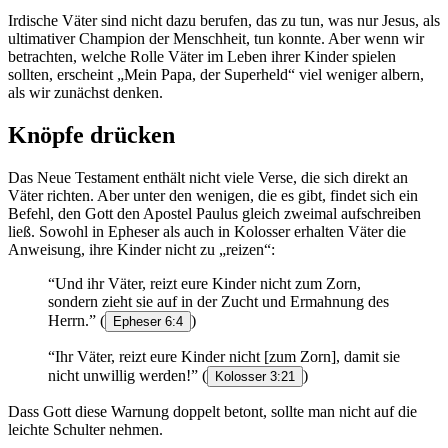
Irdische Väter sind nicht dazu berufen, das zu tun, was nur Jesus, als
ultimativer Champion der Menschheit, tun konnte. Aber wenn wir
betrachten, welche Rolle Väter im Leben ihrer Kinder spielen
sollten, erscheint „Mein Papa, der Superheld“ viel weniger albern,
als wir zunächst denken.
Knöpfe drücken
Das Neue Testament enthält nicht viele Verse, die sich direkt an
Väter richten. Aber unter den wenigen, die es gibt, findet sich ein
Befehl, den Gott den Apostel Paulus gleich zweimal aufschreiben
ließ. Sowohl in Epheser als auch in Kolosser erhalten Väter die
Anweisung, ihre Kinder nicht zu „reizen“:
“Und ihr Väter, reizt eure Kinder nicht zum Zorn,
sondern zieht sie auf in der Zucht und Ermahnung des
Herrn.”
(
)
Epheser 6:4
“Ihr Väter, reizt eure Kinder nicht [zum Zorn], damit sie
nicht unwillig werden!”
(
)
Kolosser 3:21
Dass Gott diese Warnung doppelt betont, sollte man nicht auf die
leichte Schulter nehmen.