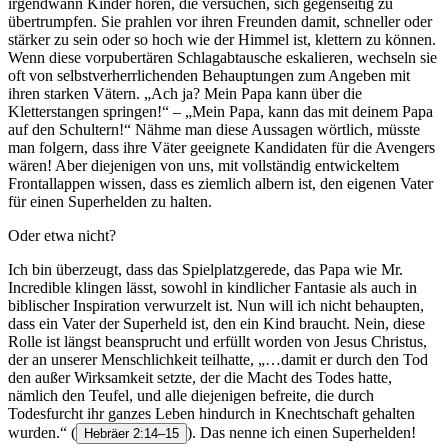
irgendwann Kinder hören, die versuchen, sich gegenseitig zu
übertrumpfen. Sie prahlen vor ihren Freunden damit, schneller oder
stärker zu sein oder so hoch wie der Himmel ist, klettern zu können.
Wenn diese vorpubertären Schlagabtausche eskalieren, wechseln sie
oft von selbstverherrlichenden Behauptungen zum Angeben mit
ihren starken Vätern. „Ach ja? Mein Papa kann über die
Kletterstangen springen!“ – „Mein Papa, kann das mit deinem Papa
auf den Schultern!“ Nähme man diese Aussagen wörtlich, müsste
man folgern, dass ihre Väter geeignete Kandidaten für die Avengers
wären! Aber diejenigen von uns, mit vollständig entwickeltem
Frontallappen wissen, dass es ziemlich albern ist, den eigenen Vater
für einen Superhelden zu halten.
Oder etwa nicht?
Ich bin überzeugt, dass das Spielplatzgerede, das Papa wie Mr.
Incredible klingen lässt, sowohl in kindlicher Fantasie als auch in
biblischer Inspiration verwurzelt ist. Nun will ich nicht behaupten,
dass ein Vater der Superheld ist, den ein Kind braucht. Nein, diese
Rolle ist längst beansprucht und erfüllt worden von Jesus Christus,
der an unserer Menschlichkeit teilhatte, „…damit er durch den Tod
den außer Wirksamkeit setzte, der die Macht des Todes hatte,
nämlich den Teufel, und alle diejenigen befreite, die durch
Todesfurcht ihr ganzes Leben hindurch in Knechtschaft gehalten
wurden.“
(
). Das nenne ich einen Superhelden!
Hebräer 2:14–15