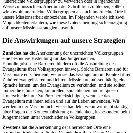
„unerreichte Völkergruppen“ zu verwerfen oder in irgendeiner
Weise zu missachten. Aber um der Schrift treu zu bleiben, sollten
wir sowohl unerreichte Völkergruppen als auch unerreichte Orte in
unsere Missionsarbeit einbeziehen. Im Folgenden werde ich zwei
Möglichkeiten erläutern, wie diese Unterscheidung sich einzigartig
auf unsere Missionsstrategien auswirkt.
Die Auswirkungen auf unsere Strategien
Zunächst
hat die Anerkennung der unerreichten Völkergruppen
eine besondere Bedeutung für das Jüngermachen.
Ethnolinguistische Barrieren hindern oft die Ausbreitung des
Evangeliums über Volksgruppen hinweg. Solche Barrieren sind für
Missionare entscheidend, wenn sie das Evangelium im Kontext ihrer
Zuhörer evangelisieren und lehren. Missionare müssen häufig eine
Sprache lernen, um das Evangelium zu verkünden, und sie sollten
immer die ethnischen, kulturellen, sprachlichen und religiösen
Unterschiede ihrer Zuhörer berücksichtigen, wenn sie das
Evangelium mit ihnen teilen und auf ihr Leben anwenden. Wir
werden in der Mission nicht weise handeln, wenn wir nicht ständig
über Fragen der Kontextualisierung nachdenken, insbesondere beim
Jüngermachen unter verschiedenen Volksgruppen.
Zweitens
hat die Anerkennung der unerreichten Orte eine
besondere Bedeutung für den Gemeindeaufbau. Wenn Missionare