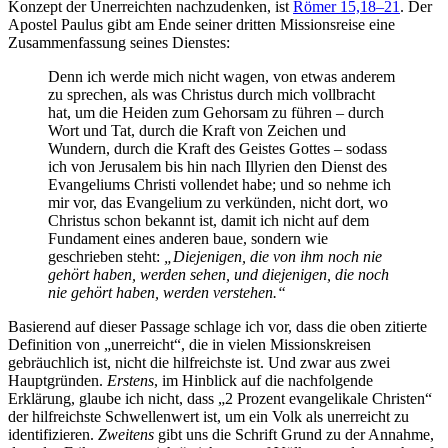
Konzept der Unerreichten nachzudenken, ist
Römer 15,18–21
. Der
Apostel Paulus gibt am Ende seiner dritten Missionsreise eine
Zusammenfassung seines Dienstes:
Denn ich werde mich nicht wagen, von etwas anderem
zu sprechen, als was Christus durch mich vollbracht
hat, um die Heiden zum Gehorsam zu führen – durch
Wort und Tat, durch die Kraft von Zeichen und
Wundern, durch die Kraft des Geistes Gottes – sodass
ich von Jerusalem bis hin nach Illyrien den Dienst des
Evangeliums Christi vollendet habe; und so nehme ich
mir vor, das Evangelium zu verkünden, nicht dort, wo
Christus schon bekannt ist, damit ich nicht auf dem
Fundament eines anderen baue, sondern wie
geschrieben steht:
„Diejenigen, die von ihm noch nie
gehört haben, werden sehen, und diejenigen, die noch
nie gehört haben, werden verstehen.“
Basierend auf dieser Passage schlage ich vor, dass die oben zitierte
Definition von „unerreicht“, die in vielen Missionskreisen
gebräuchlich ist, nicht die hilfreichste ist. Und zwar aus zwei
Hauptgründen.
Erstens
, im Hinblick auf die nachfolgende
Erklärung, glaube ich nicht, dass „2 Prozent evangelikale Christen“
der hilfreichste Schwellenwert ist, um ein Volk als unerreicht zu
identifizieren.
Zweitens
gibt uns die Schrift Grund zu der Annahme,