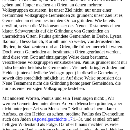
gehen und Jünger machen an Orten, an denen mehrere
Volksgruppen existieren, ist unser Ziel nicht, nur unter einer
bestimmten Volksgruppe Gemeinden zu gründen; unser Ziel ist es,
Gemeinden an einem bestimmten Ort zu gründen. Wie bereits
erwähnt, setzen die Missionsmuster des Neuen Testaments einen
klaren Schwerpunkt auf die Gründung von Gemeinden an
unerreichten Orten. Paulus gründete Gemeinden in Derbe, Lystra,
Ikonion, Thessalonich, Korinth und so weiter, von Jerusalem bis
Illyrien, in Stadtzentren und an Orten, die früher unerreicht waren.
Doch wenn Gemeinden an bestimmten Orten gegründet werden,
sind diese von Gott auf einzigartige Weise dazu bestimmt,
verschiedene Volksgruppen einzubeziehen. Paulus gründet nicht nur
jüdische oder heidnische Gemeinden. Vielmehr bringt er Juden und
Heiden (unterschiedliche Volksgruppen) in dieselbe Gemeinde,
soweit dies sprachlich möglich ist. Auf diese Weise priorisiert das
Neue Testament nicht die Gründung homogener Gemeinden, die
nur aus einer einzigen Volksgruppe bestehen.
Mit anderen Worten, Paulus und sein Team sagen nicht: „Wir
werden Gemeinden unter dieser Art von Menschen gründen, aber
nicht unter jener Art von Menschen.“ Selbst mit seinem klaren
Auftrag, zu den Heiden zu gehen, predigte Paulus das Evangelium
auch den Juden (
Apostelgeschichte 17
:1–3), und er stieß oft auf
heftigen Widerstand als Folge. Darüber hinaus machten es viele
Hindernisse Paulus extrem schwer, sowohl Juden als auch Heiden