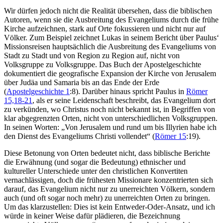
Wir dürfen jedoch nicht die Realität übersehen, dass die biblischen
Autoren, wenn sie die Ausbreitung des Evangeliums durch die frühe
Kirche aufzeichnen, stark auf Orte fokussieren und nicht nur auf
Völker. Zum Beispiel zeichnet Lukas in seinem Bericht über Paulus‘
Missionsreisen hauptsächlich die Ausbreitung des Evangeliums von
Stadt zu Stadt und von Region zu Region auf, nicht von
Volksgruppe zu Volksgruppe. Das Buch der Apostelgeschichte
dokumentiert die geografische Expansion der Kirche von Jerusalem
über Judäa und Samaria bis an das Ende der Erde
(
Apostelgeschichte 1
:8). Darüber hinaus spricht Paulus in
Römer
15,18-21
, als er seine Leidenschaft beschreibt, das Evangelium dort
zu verkünden, wo Christus noch nicht bekannt ist, in Begriffen von
klar abgegrenzten Orten, nicht von unterschiedlichen Volksgruppen.
In seinen Worten: „Von Jerusalem und rund um bis Illyrien habe ich
den Dienst des Evangeliums Christi vollendet“ (
Römer 15
:19).
Diese Betonung von Orten bedeutet nicht, dass biblische Berichte
die Erwähnung (und sogar die Bedeutung) ethnischer und
kultureller Unterschiede unter den christlichen Konvertiten
vernachlässigen, doch die frühesten Missionare konzentrierten sich
darauf, das Evangelium nicht nur zu unerreichten Völkern, sondern
auch (und oft sogar noch mehr) zu unerreichten Orten zu bringen.
Um das klarzustellen: Dies ist kein Entweder-Oder-Ansatz, und ich
würde in keiner Weise dafür plädieren, die Bezeichnung