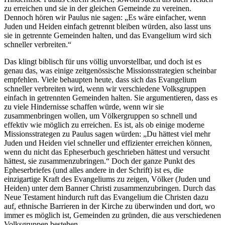
zu erreichen und sie in der gleichen Gemeinde zu vereinen.
Dennoch hören wir Paulus nie sagen: „Es wäre einfacher, wenn
Juden und Heiden einfach getrennt bleiben würden, also lasst uns
sie in getrennte Gemeinden halten, und das Evangelium wird sich
schneller verbreiten.“
Das klingt biblisch für uns völlig unvorstellbar, und doch ist es
genau das, was einige zeitgenössische Missionsstrategien scheinbar
empfehlen. Viele behaupten heute, dass sich das Evangelium
schneller verbreiten wird, wenn wir verschiedene Volksgruppen
einfach in getrennten Gemeinden halten. Sie argumentieren, dass es
zu viele Hindernisse schaffen würde, wenn wir sie
zusammenbringen wollen, um Völkergruppen so schnell und
effektiv wie möglich zu erreichen. Es ist, als ob einige moderne
Missionsstrategen zu Paulus sagen würden: „Du hättest viel mehr
Juden und Heiden viel schneller und effizienter erreichen können,
wenn du nicht das Epheserbuch geschrieben hättest und versucht
hättest, sie zusammenzubringen.“ Doch der ganze Punkt des
Epheserbriefes (und alles andere in der Schrift) ist es, die
einzigartige Kraft des Evangeliums zu zeigen, Völker (Juden und
Heiden) unter dem Banner Christi zusammenzubringen. Durch das
Neue Testament hindurch ruft das Evangelium die Christen dazu
auf, ethnische Barrieren in der Kirche zu überwinden und dort, wo
immer es möglich ist, Gemeinden zu gründen, die aus verschiedenen
Volksgruppen bestehen.