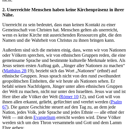
2. Unerreichte Menschen haben keine Kirchenpräsenz in ihrer
Nähe.
Unerreicht zu sein bedeutet, dass man keinen Kontakt zu einer
Gemeinschaft von Christen hat. Menschen gelten als unerreicht,
wenn es keine Kirche mit ausreichenden Ressourcen gibt, die den
Namen und die Wahrheit von Christus zu ihnen bringen kann.
Außerdem sind sich die meisten einig, dass, wenn wir von Nationen
oder Völkern sprechen, wir von ethnischen Gruppen reden, die eine
gemeinsame Sprache und bestimmte kulturelle Merkmale teilen. Als
Jesus seinen ersten Auftrag gab, „Jünger aller Nationen zu machen“
(
Matthäus 28
:19), bezieht sich das Wort „Nationen“ (ethnē) auf
ethnische Gruppen. Jesus sprach nicht von den rund zweihundert
geopolitischen Einheiten, die wir heute als Nationen sehen. Er
befahl seinen Nachfolgern, Jünger unter allen ethnischen Gruppen
der Welt zu machen, nicht nur unter den Israeliten. Jesus war und ist
Herr über alle Völker der Welt (
Römer 10
:12), und Gott will von
ihnen allen erkannt, geliebt, gefürchtet und verehrt werden (
Psalm
67
). Die ganze Geschichte steuert auf den Tag zu, an dem jede
Nation, jedes Volk, jede Sprache und jedes Ethnie — alle ethnē der
Welt — mit dem
Evangelium
erreicht werden wird. Diese Völker
werden sich um den Thron versammeln und Gott und dem Lamm
Ehre geben: