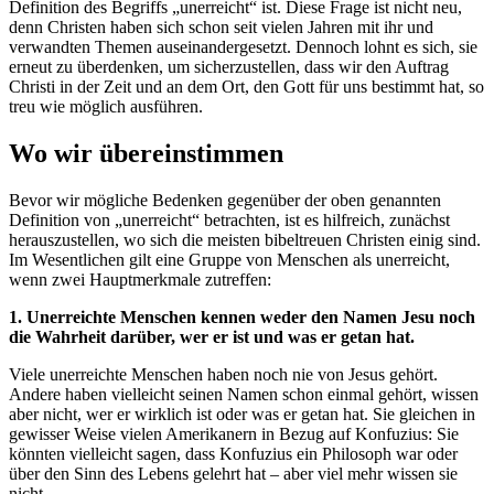
Definition des Begriffs „unerreicht“ ist. Diese Frage ist nicht neu,
denn Christen haben sich schon seit vielen Jahren mit ihr und
verwandten Themen auseinandergesetzt. Dennoch lohnt es sich, sie
erneut zu überdenken, um sicherzustellen, dass wir den Auftrag
Christi in der Zeit und an dem Ort, den Gott für uns bestimmt hat, so
treu wie möglich ausführen.
Wo wir übereinstimmen
Bevor wir mögliche Bedenken gegenüber der oben genannten
Definition von „unerreicht“ betrachten, ist es hilfreich, zunächst
herauszustellen, wo sich die meisten bibeltreuen Christen einig sind.
Im Wesentlichen gilt eine Gruppe von Menschen als unerreicht,
wenn zwei Hauptmerkmale zutreffen:
1. Unerreichte Menschen kennen weder den Namen Jesu noch
die Wahrheit darüber, wer er ist und was er getan hat.
Viele unerreichte Menschen haben noch nie von Jesus gehört.
Andere haben vielleicht seinen Namen schon einmal gehört, wissen
aber nicht, wer er wirklich ist oder was er getan hat. Sie gleichen in
gewisser Weise vielen Amerikanern in Bezug auf Konfuzius: Sie
könnten vielleicht sagen, dass Konfuzius ein Philosoph war oder
über den Sinn des Lebens gelehrt hat – aber viel mehr wissen sie
nicht.