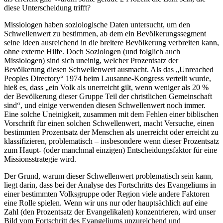
diese Unterscheidung trifft?
Missiologen haben soziologische Daten untersucht, um den
Schwellenwert zu bestimmen, ab dem ein Bevölkerungssegment
seine Ideen ausreichend in die breitere Bevölkerung verbreiten kann,
ohne externe Hilfe. Doch Soziologen (und folglich auch
Missiologen) sind sich uneinig, welcher Prozentsatz der
Bevölkerung diesen Schwellenwert ausmacht. Als das „Unreached
Peoples Directory“ 1974 beim Lausanne-Kongress verteilt wurde,
hieß es, dass „ein Volk als unerreicht gilt, wenn weniger als 20 %
der Bevölkerung dieser Gruppe Teil der christlichen Gemeinschaft
sind“, und einige verwenden diesen Schwellenwert noch immer.
Eine solche Uneinigkeit, zusammen mit dem Fehlen einer biblischen
Vorschrift für einen solchen Schwellenwert, macht Versuche, einen
bestimmten Prozentsatz der Menschen als unerreicht oder erreicht zu
klassifizieren, problematisch – insbesondere wenn dieser Prozentsatz
zum Haupt- (oder manchmal einzigen) Entscheidungsfaktor für eine
Missionsstrategie wird.
Der Grund, warum dieser Schwellenwert problematisch sein kann,
liegt darin, dass bei der Analyse des Fortschritts des Evangeliums in
einer bestimmten Volksgruppe oder Region viele andere Faktoren
eine Rolle spielen. Wenn wir uns nur oder hauptsächlich auf eine
Zahl (den Prozentsatz der Evangelikalen) konzentrieren, wird unser
Bild vom Fortschritt des Evangeliums unzureichend und