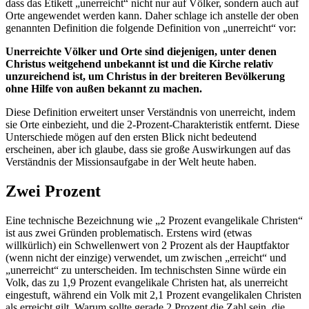
dass das Etikett „unerreicht“ nicht nur auf Völker, sondern auch auf
Orte angewendet werden kann. Daher schlage ich anstelle der oben
genannten Definition die folgende Definition von „unerreicht“ vor:
Unerreichte Völker und Orte sind diejenigen, unter denen
Christus weitgehend unbekannt ist und die Kirche relativ
unzureichend ist, um Christus in der breiteren Bevölkerung
ohne Hilfe von außen bekannt zu machen.
Diese Definition erweitert unser Verständnis von unerreicht, indem
sie Orte einbezieht, und die 2-Prozent-Charakteristik entfernt. Diese
Unterschiede mögen auf den ersten Blick nicht bedeutend
erscheinen, aber ich glaube, dass sie große Auswirkungen auf das
Verständnis der Missionsaufgabe in der Welt heute haben.
Zwei Prozent
Eine technische Bezeichnung wie „2 Prozent evangelikale Christen“
ist aus zwei Gründen problematisch. Erstens wird (etwas
willkürlich) ein Schwellenwert von 2 Prozent als der Hauptfaktor
(wenn nicht der einzige) verwendet, um zwischen „erreicht“ und
„unerreicht“ zu unterscheiden. Im technischsten Sinne würde ein
Volk, das zu 1,9 Prozent evangelikale Christen hat, als unerreicht
eingestuft, während ein Volk mit 2,1 Prozent evangelikalen Christen
als erreicht gilt. Warum sollte gerade 2 Prozent die Zahl sein, die