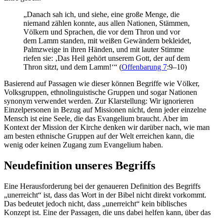
„Danach sah ich, und siehe, eine große Menge, die
niemand zählen konnte, aus allen Nationen, Stämmen,
Völkern und Sprachen, die vor dem Thron und vor
dem Lamm standen, mit weißen Gewändern bekleidet,
Palmzweige in ihren Händen, und mit lauter Stimme
riefen sie: ‚Das Heil gehört unserem Gott, der auf dem
Thron sitzt, und dem Lamm!‘“ (
Offenbarung 7
:9–10)
Basierend auf Passagen wie dieser können Begriffe wie Völker,
Volksgruppen, ethnolinguistische Gruppen und sogar Nationen
synonym verwendet werden. Zur Klarstellung: Wir ignorieren
Einzelpersonen in Bezug auf Missionen nicht, denn jeder einzelne
Mensch ist eine Seele, die das Evangelium braucht. Aber im
Kontext der Mission der Kirche denken wir darüber nach, wie man
am besten ethnische Gruppen auf der Welt erreichen kann, die
wenig oder keinen Zugang zum Evangelium haben.
Neudefinition unseres Begriffs
Eine Herausforderung bei der genaueren Definition des Begriffs
„unerreicht“ ist, dass das Wort in der Bibel nicht direkt vorkommt.
Das bedeutet jedoch nicht, dass „unerreicht“ kein biblisches
Konzept ist. Eine der Passagen, die uns dabei helfen kann, über das