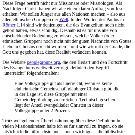
Diese Frage betrifft nicht nur Missionare oder Missiologen. Als
Nachfolger Christi haben wir alle einen klaren Auftrag von Jesus
erhalten: Wir sollen Jünger aus allen Nationen machen – also aus
allen ethnischen Gruppen der
Welt
. In den Worten des Paulus in
Römer 1,14
sind wir denjenigen, die das Evangelium noch nicht
gehört haben, etwas schuldig. Deshalb ist es für uns alle von
entscheidender Bedeutung zu wissen, welche Völker (oder
ethnischen Gruppen) noch nicht mit der guten Nachricht von Gottes
Liebe in Christus erreicht wurden – und wie wir mit der Gnade, die
Gott uns gegeben hat, diese Realität verändern können.
Die Website
peoplegroups.org
, die den Bedarf und den Fortschritt
des Evangeliums weltweit verfolgt, definiert den Begriff
„unerreicht“ folgendermaßen:
Eine Volksgruppe gilt als unerreicht, wenn es keine
einheimische Gemeinschaft gläubiger Christen gibt, die
in der Lage ist, diese Gruppe mit einer
Gemeindegründung zu erreichen. Technisch gesehen
liegt der Anteil evangelikaler Christen in dieser
Volksgruppe unter 2 Prozent.
Trotz weitgehender Übereinstimmung über diese Definition in
vielen Missionskreisen halte ich es für sinnvoll zu fragen, ob sie
tatsächlich die hilfreichste und – noch wichtiger – die biblischste