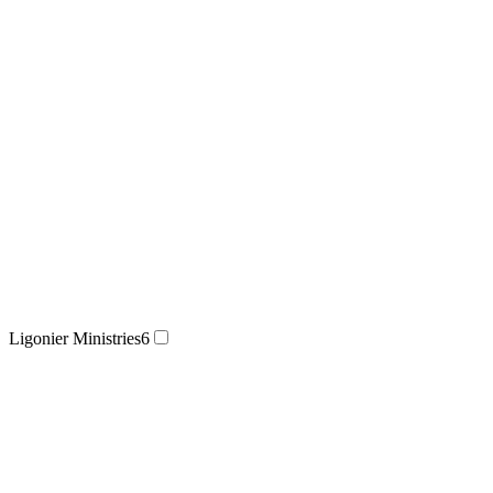
Ligonier Ministries
6