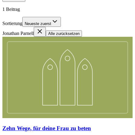
1
Beitrag
Sortierung
Neueste zuerst
Jonathan Parnell
Alle zurücksetzen
Zehn Wege, für deine Frau zu beten