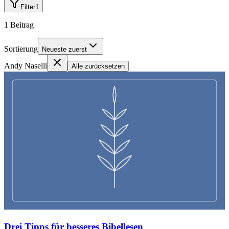
Filter
1
1
Beitrag
Sortierung
Neueste zuerst
Andy Naselli
Alle zurücksetzen
Drei Tipps für besseres Bibellesen