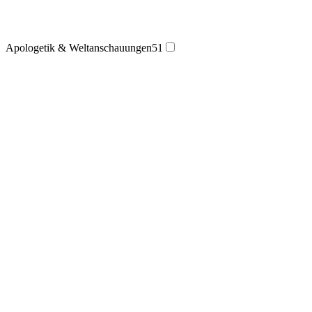
Apologetik & Weltanschauungen
51