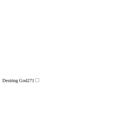
Desiring God
271