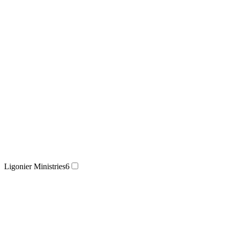
Ligonier Ministries
6