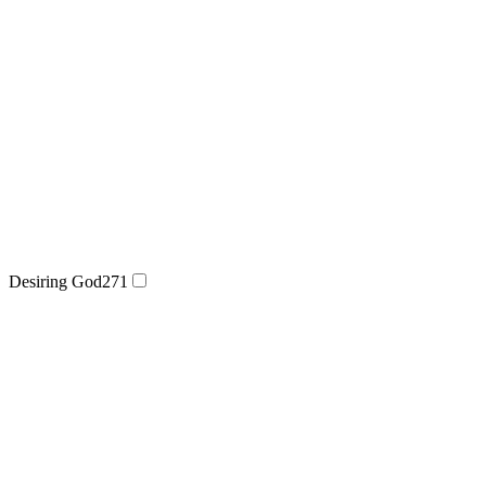
Desiring God
271