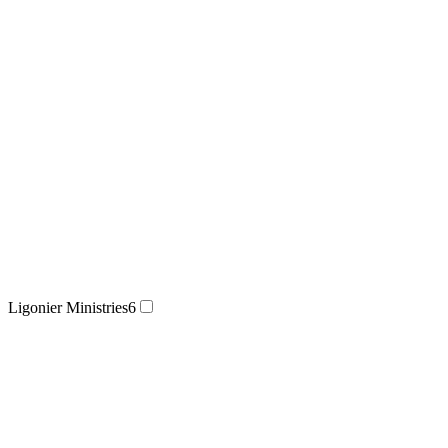
Ligonier Ministries
6