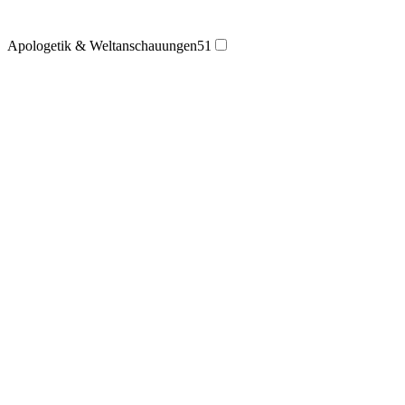
Apologetik & Weltanschauungen
51