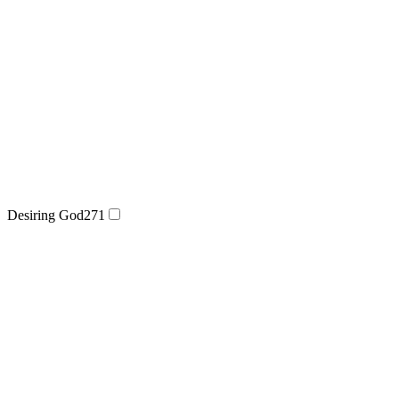
Desiring God
271