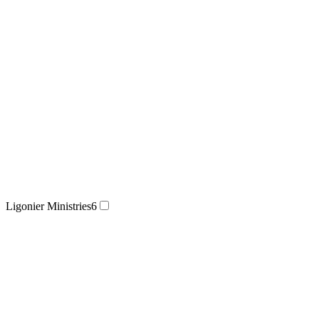
Ligonier Ministries
6