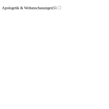
Apologetik & Weltanschauungen
51