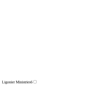
Ligonier Ministries
6