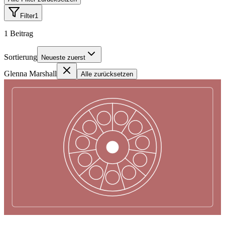
Filter
1
1
Beitrag
Sortierung
Neueste zuerst
Glenna Marshall
Alle zurücksetzen