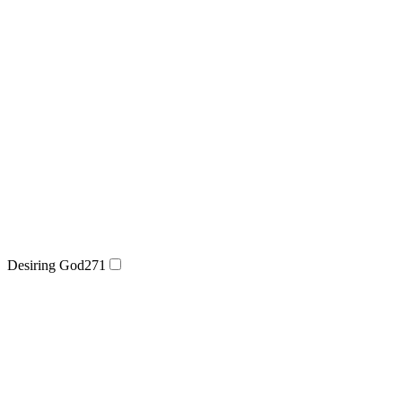
Desiring God
271