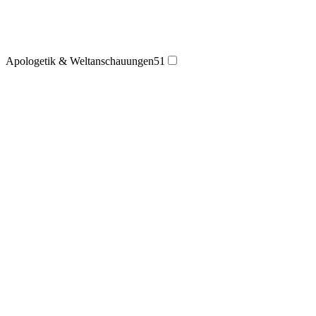
Apologetik & Weltanschauungen
51