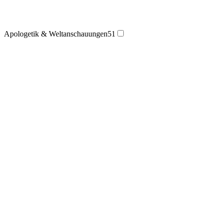
Apologetik & Weltanschauungen
51