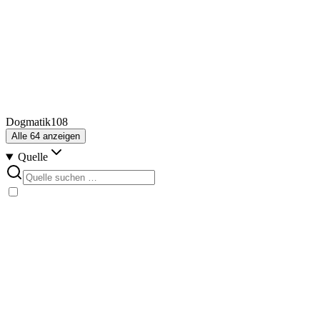
Dogmatik
108
Alle
64
anzeigen
Quelle