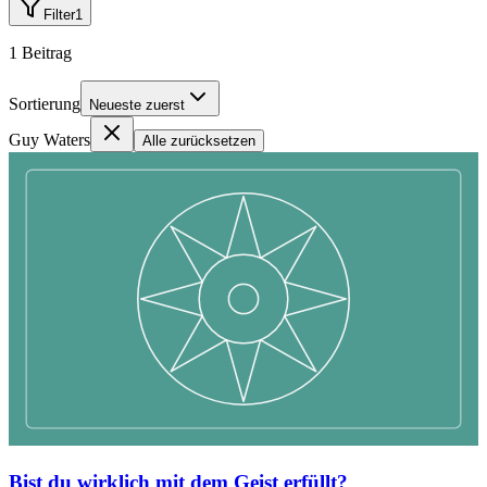
Filter
1
1
Beitrag
Sortierung
Neueste zuerst
Guy Waters
Alle zurücksetzen
Bist du wirklich mit dem Geist erfüllt?