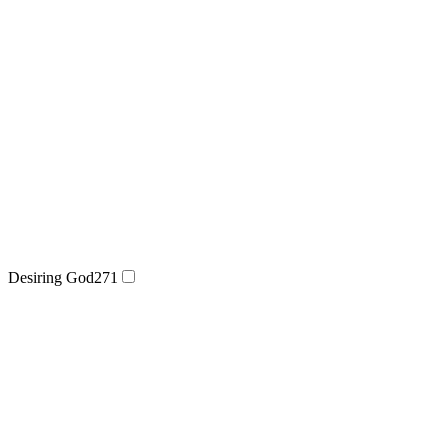
Desiring God
271