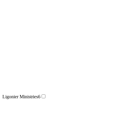
Ligonier Ministries
6