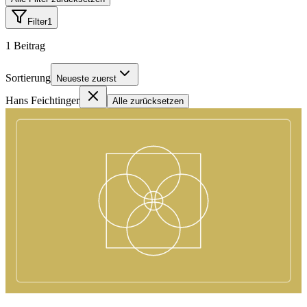
Filter
1
1
Beitrag
Sortierung
Neueste zuerst
Hans Feichtinger
Alle zurücksetzen