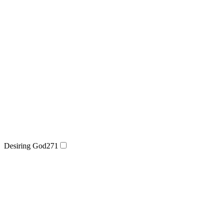
Desiring God
271