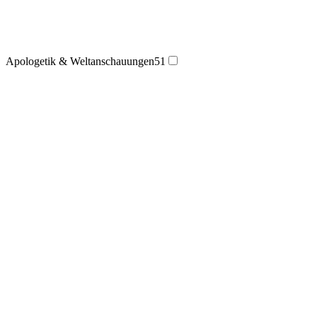
Apologetik & Weltanschauungen
51