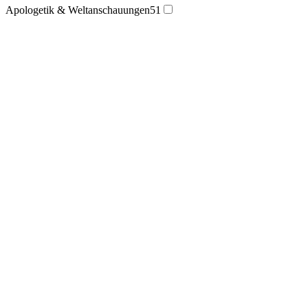
Apologetik & Weltanschauungen
51