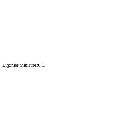
Ligonier Ministries
6