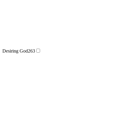
Desiring God
263