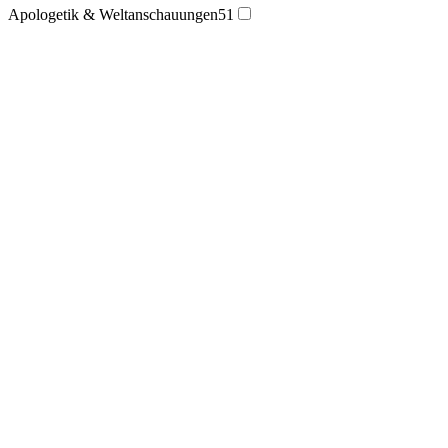
Apologetik & Weltanschauungen
51