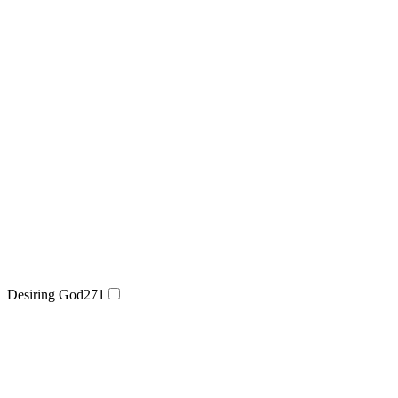
Desiring God
271