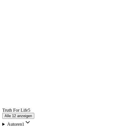
Truth For Life
5
Alle
12
anzeigen
Autoren
1