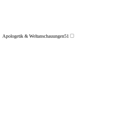
Apologetik & Weltanschauungen
51