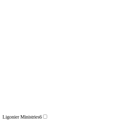
Ligonier Ministries
6