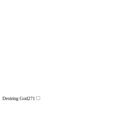
Desiring God
271