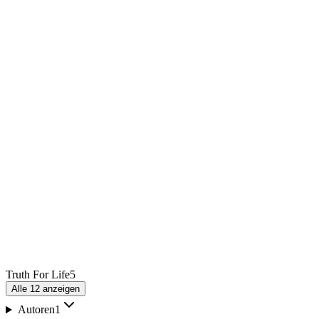
Truth For Life
5
Alle
12
anzeigen
Autoren
1