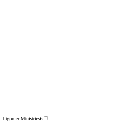
Ligonier Ministries
6