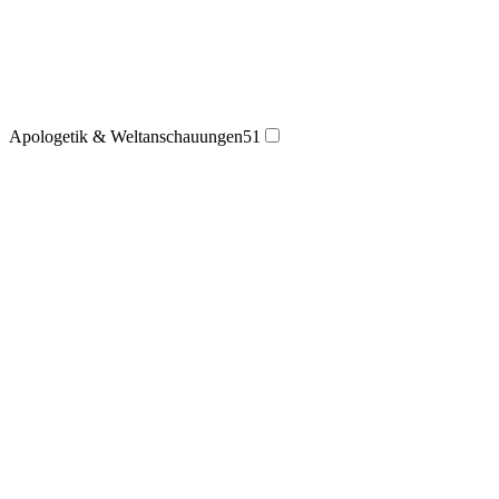
Apologetik & Weltanschauungen
51