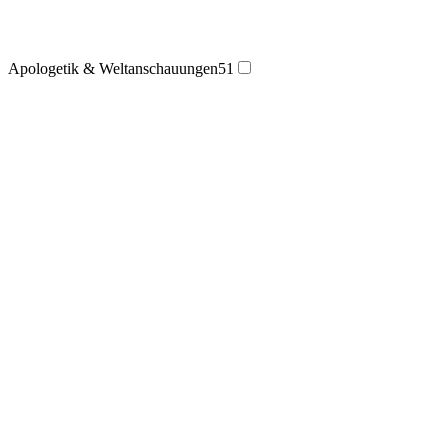
Apologetik & Weltanschauungen
51