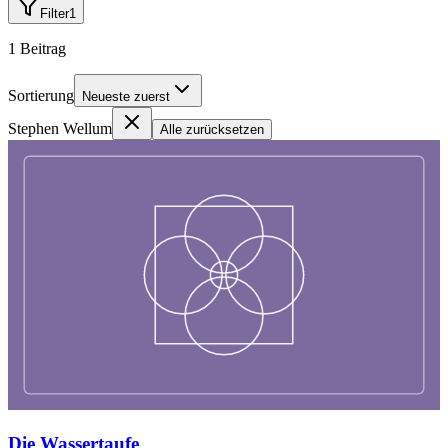
Filter
1
1
Beitrag
Sortierung
Neueste zuerst
Stephen Wellum
Alle zurücksetzen
Die Wassertaufe