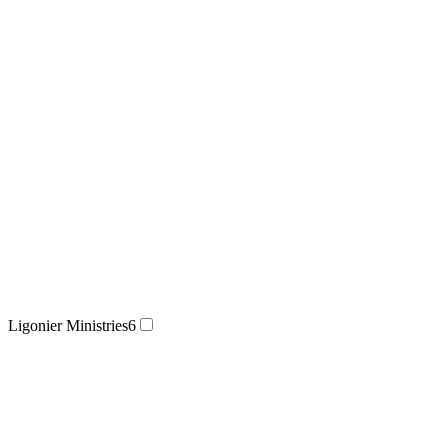
Ligonier Ministries
6