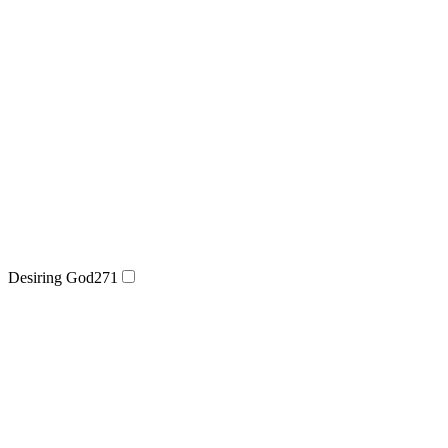
Desiring God
271