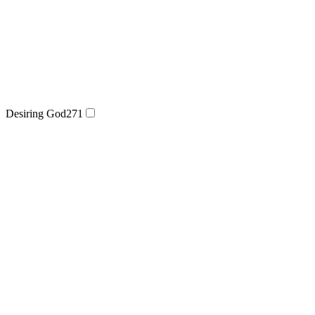
Desiring God
271