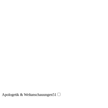
Apologetik & Weltanschauungen
51