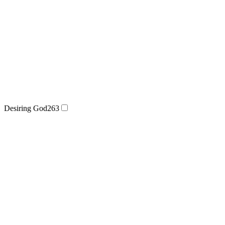
Desiring God
263