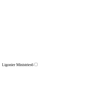
Ligonier Ministries
6