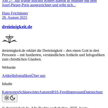
Am 27. Juli wurde Bischof Robert Barron in Münster mit dem
Josef-Pieper-Preis ausgezeichnet und reiht sich...
Hans Feichtinger
28. August 2025
dreieinigkeit.de
dreieinigkeit.de erklärt die Dreieinigkeit – den einen Gott in drei
Personen – mit fundierten, verständlichen Artikeln und Infografiken
zum christlichen Glauben.
Webseite
Artikel
Infografiken
Über uns
Inhalte
Kategorien
Schlagwörter
Autoren
RSS-Feed
Impressum
Datenschutz