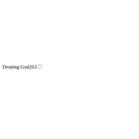
Desiring God
263