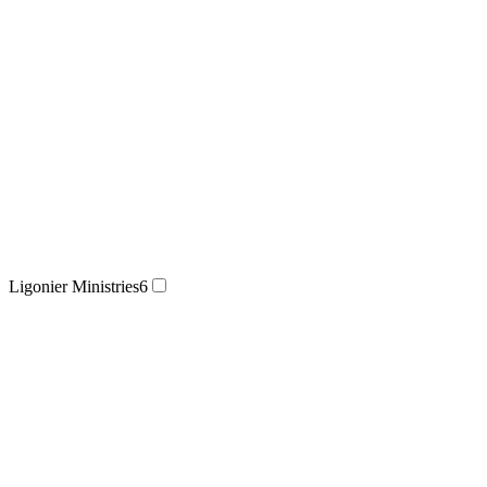
Ligonier Ministries
6