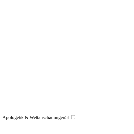
Apologetik & Weltanschauungen
51