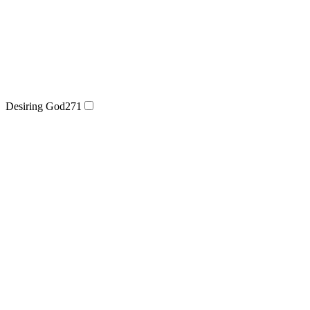
Desiring God
271