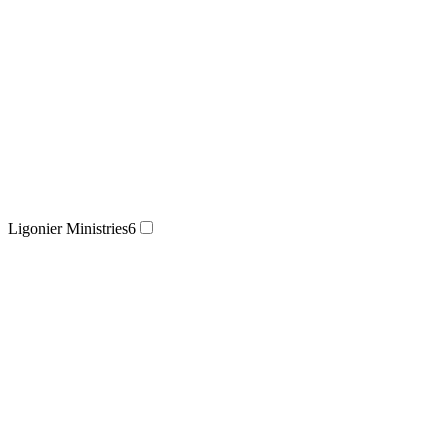
Ligonier Ministries
6