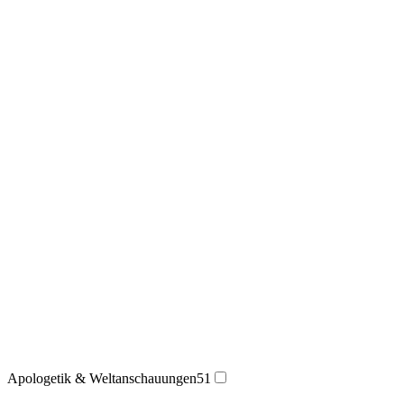
Apologetik & Weltanschauungen
51