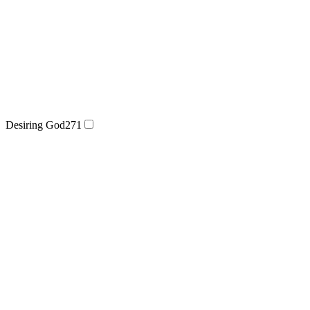
Desiring God
271