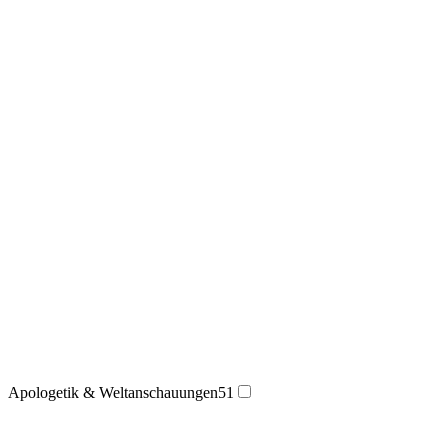
Apologetik & Weltanschauungen
51