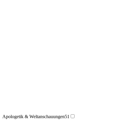
Apologetik & Weltanschauungen
51