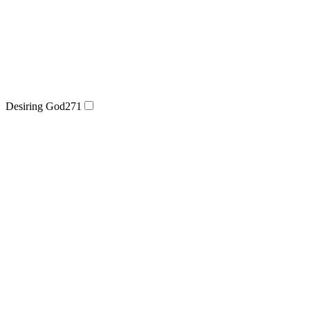
Desiring God
271