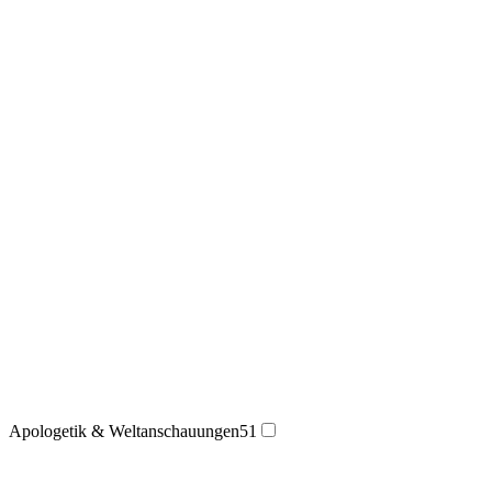
Apologetik & Weltanschauungen
51