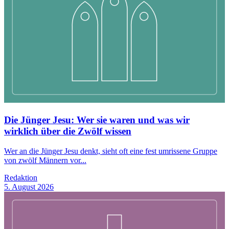
Die Jünger Jesu: Wer sie waren und was wir
wirklich über die Zwölf wissen
Wer an die Jünger Jesu denkt, sieht oft eine fest umrissene Gruppe
von zwölf Männern vor...
Redaktion
5. August 2026