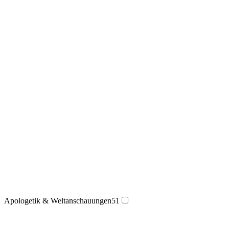
Apologetik & Weltanschauungen
51