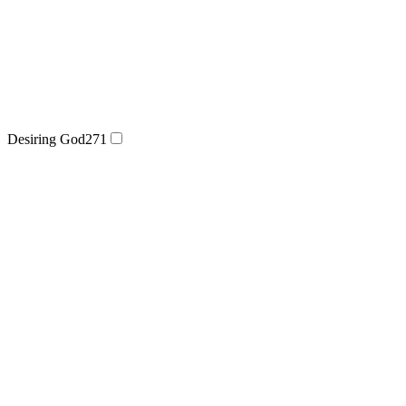
Desiring God
271