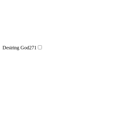
Desiring God
271