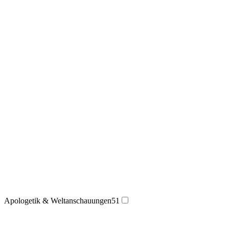
Apologetik & Weltanschauungen
51