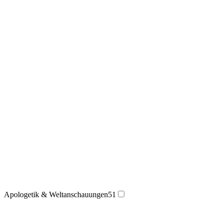
Apologetik & Weltanschauungen
51