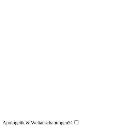
Apologetik & Weltanschauungen
51