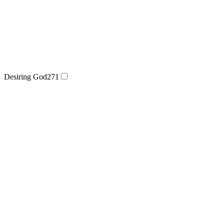
Desiring God
271