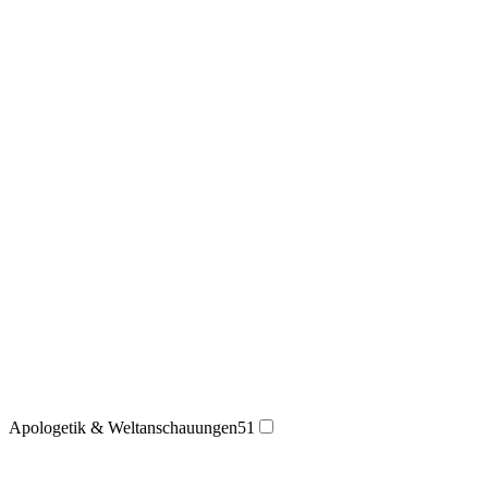
Apologetik & Weltanschauungen
51