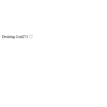
Desiring God
271