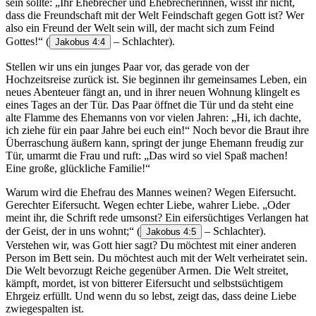
sein sollte: „Ihr Ehebrecher und Ehebrecherinnen, wisst ihr nicht,
dass die Freundschaft mit der Welt Feindschaft gegen Gott ist? Wer
also ein Freund der Welt sein will, der macht sich zum Feind
Gottes!“
(
– Schlachter).
Jakobus 4:4
Stellen wir uns ein junges Paar vor, das gerade von der
Hochzeitsreise zurück ist. Sie beginnen ihr gemeinsames Leben, ein
neues Abenteuer fängt an, und in ihrer neuen Wohnung klingelt es
eines Tages an der Tür. Das Paar öffnet die Tür und da steht eine
alte Flamme des Ehemanns von vor vielen Jahren: „Hi, ich dachte,
ich ziehe für ein paar Jahre bei euch ein!“ Noch bevor die Braut ihre
Überraschung äußern kann, springt der junge Ehemann freudig zur
Tür, umarmt die Frau und ruft: „Das wird so viel Spaß machen!
Eine große, glückliche Familie!“
Warum wird die Ehefrau des Mannes weinen? Wegen Eifersucht.
Gerechter Eifersucht. Wegen echter Liebe, wahrer Liebe. „Oder
meint ihr, die Schrift rede umsonst? Ein eifersüchtiges Verlangen hat
der Geist, der in uns wohnt;“
(
– Schlachter).
Jakobus 4:5
Verstehen wir, was Gott hier sagt? Du möchtest mit einer anderen
Person im Bett sein. Du möchtest auch mit der Welt verheiratet sein.
Die Welt bevorzugt Reiche gegenüber Armen. Die Welt streitet,
kämpft, mordet, ist von bitterer Eifersucht und selbstsüchtigem
Ehrgeiz erfüllt. Und wenn du so lebst, zeigt das, dass deine Liebe
zwiegespalten ist.