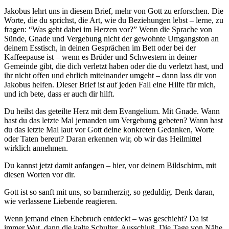
Jakobus lehrt uns in diesem Brief, mehr von Gott zu erforschen. Die
Worte, die du sprichst, die Art, wie du Beziehungen lebst – lerne, zu
fragen: “Was geht dabei im Herzen vor?” Wenn die Sprache von
Sünde, Gnade und Vergebung nicht der gewohnte Umgangston an
deinem Esstisch, in deinen Gesprächen im Bett oder bei der
Kaffeepause ist – wenn es Brüder und Schwestern in deiner
Gemeinde gibt, die dich verletzt haben oder die du verletzt hast, und
ihr nicht offen und ehrlich miteinander umgeht – dann lass dir von
Jakobus helfen. Dieser Brief ist auf jeden Fall eine Hilfe für mich,
und ich bete, dass er auch dir hilft.
Du heilst das geteilte Herz mit dem Evangelium. Mit Gnade. Wann
hast du das letzte Mal jemanden um Vergebung gebeten? Wann hast
du das letzte Mal laut vor Gott deine konkreten Gedanken, Worte
oder Taten bereut? Daran erkennen wir, ob wir das Heilmittel
wirklich annehmen.
Du kannst jetzt damit anfangen – hier, vor deinem Bildschirm, mit
diesen Worten vor dir.
Gott ist so sanft mit uns, so barmherzig, so geduldig. Denk daran,
wie verlassene Liebende reagieren.
Wenn jemand einen Ehebruch entdeckt – was geschieht? Da ist
immer Wut, dann die kalte Schulter, Ausschluß. Die Tage von Nähe