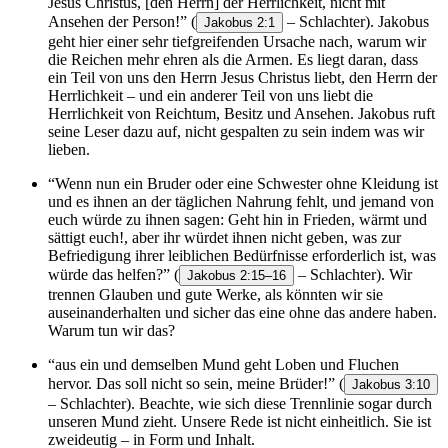
Jesus Christus, [den Herrn] der Herrlichkeit, nicht mit
Ansehen der Person!”
(
– Schlachter). Jakobus
Jakobus 2:1
geht hier einer sehr tiefgreifenden Ursache nach, warum wir
die Reichen mehr ehren als die Armen. Es liegt daran, dass
ein Teil von uns den Herrn Jesus Christus liebt, den Herrn der
Herrlichkeit – und ein anderer Teil von uns liebt die
Herrlichkeit von Reichtum, Besitz und Ansehen. Jakobus ruft
seine Leser dazu auf, nicht gespalten zu sein indem was wir
lieben.
“Wenn nun ein Bruder oder eine Schwester ohne Kleidung ist
und es ihnen an der täglichen Nahrung fehlt, und jemand von
euch würde zu ihnen sagen: Geht hin in Frieden, wärmt und
sättigt euch!, aber ihr würdet ihnen nicht geben, was zur
Befriedigung ihrer leiblichen Bedürfnisse erforderlich ist, was
würde das helfen?”
(
– Schlachter). Wir
Jakobus 2:15–16
trennen Glauben und gute Werke, als könnten wir sie
auseinanderhalten und sicher das eine ohne das andere haben.
Warum tun wir das?
“aus ein und demselben Mund geht Loben und Fluchen
hervor. Das soll nicht so sein, meine Brüder!”
(
Jakobus 3:10
– Schlachter). Beachte, wie sich diese Trennlinie sogar durch
unseren Mund zieht. Unsere Rede ist nicht einheitlich. Sie ist
zweideutig – in Form und Inhalt.