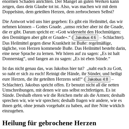
enormen Schaden anrichten. Der Mangel an guten Werken kann
zeigen, dass dein Glaube tot ist. Also, was machen wir mit dem
Doppelsinn, dem geteilten Herzen, dem zerbrochenen Selbst?
Die Antwort wird uns hier gegeben: Es gibt ein Heilmittel, das wir
nehmen können – Gottes Gnade. „umso reicher aber ist die Gnade,
die er gibt. Darum spricht er: »Gott widersteht den Hochmütigen;
den Demütigen aber gibt er Gnade«.“
(
– Schlachter).
Jakobus 4:6
Das Heilmittel gegen diese Krankheit ist Buße: regelmäßige,
tägliche, von Herzen kommende Buße. Das Heilmittel besteht darin,
eine neue Sprache zu lernen. Wir hören auf zu sagen: „Es ist halt
Donnerstag“, und fangen an zu sagen: „Es ist eben Sünde.“
Ist das nicht genau das, was Jakobus hier tut? „naht euch zu Gott,
so naht er sich zu euch! Reinigt die Hände, ihr Sünder, und heiligt
eure Herzen, die ihr geteilten Herzens seid!“
(
–
Jakobus 4:8
Schlachter). Jakobus spricht offen. Er benutzt nicht all die netten
Umschreibungen, mit denen wir uns selbst rechtfertigen. Es ist
Sünde. Deshalb ehren wir die Reichen mehr als die Armen; deshalb
sprechen wir, wie wir sprechen; deshalb fragen wir andere, wie es
ihnen geht, ohne jemals vorgehabt zu haben, auf ihre Nöte wirklich
einzugehen.
Heilung für gebrochene Herzen