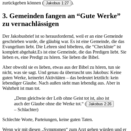
zurückgeben können
(
).
Jakobus 1:27
3. Gemeinden fangen an “Gute Werke”
zu vernachlässigen
Der Jakobusbrief ist so herausfordernd, weil er an eine Gemeinde
geschrieben wurde, die gläubig war. Es ist eine Gemeinde, die das
Evangelium liebt. Die Lehren sind bibeltreu, die “Checkliste” ist
komplett abgehakt.Es ist eine Gemeinde, die das Predigen liebt. Sie
lieben es, eine Predigt zu hören. Sie lieben die Bibel.
Aber obwohl sie es lieben, etwas aus der Bibel zu hören, tun sie
nicht, was sie sagt. Und genau da überrascht uns Jakobus: Keine
guten Werke, keinerlei Aktivitäten – das bedeutet letztlich: kein
lebendiger Glaube. Nach außen sieht man lebendig aus. Aber in
Wahrheit ist man tot.
„Denn gleichwie der Leib ohne Geist tot ist, also ist
auch der Glaube ohne die Werke tot.“
(
Jakobus 2:26
– Schlachter)
Schlechte Worte, Parteiungen, keine guten Taten.
Wenn wir mit diesen „Symptomen“ zum Arzt gehen würden und er