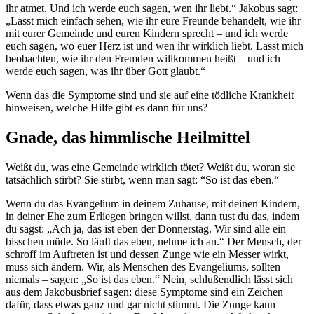
ihr atmet. Und ich werde euch sagen, wen ihr liebt.“ Jakobus sagt:
„Lasst mich einfach sehen, wie ihr eure Freunde behandelt, wie ihr
mit eurer Gemeinde und euren Kindern sprecht – und ich werde
euch sagen, wo euer Herz ist und wen ihr wirklich liebt. Lasst mich
beobachten, wie ihr den Fremden willkommen heißt – und ich
werde euch sagen, was ihr über Gott glaubt.“
Wenn das die Symptome sind und sie auf eine tödliche Krankheit
hinweisen, welche Hilfe gibt es dann für uns?
Gnade, das himmlische Heilmittel
Weißt du, was eine Gemeinde wirklich tötet? Weißt du, woran sie
tatsächlich stirbt? Sie stirbt, wenn man sagt: “So ist das eben.“
Wenn du das Evangelium in deinem Zuhause, mit deinen Kindern,
in deiner Ehe zum Erliegen bringen willst, dann tust du das, indem
du sagst: „Ach ja, das ist eben der Donnerstag. Wir sind alle ein
bisschen müde. So läuft das eben, nehme ich an.“ Der Mensch, der
schroff im Auftreten ist und dessen Zunge wie ein Messer wirkt,
muss sich ändern. Wir, als Menschen des Evangeliums, sollten
niemals – sagen: „So ist das eben.“ Nein, schlußendlich lässt sich
aus dem Jakobusbrief sagen: diese Symptome sind ein Zeichen
dafür, dass etwas ganz und gar nicht stimmt. Die Zunge kann