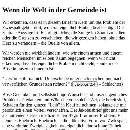
Wenn die Welt in der Gemeinde ist
Wir erkennen, dass es in diesem Brief im Kern um das Problem der
Zwiespalt geht – dort, wo Gott eigentlich Einheit beabsichtigt. Die
zentrale Aussage ist: Es bringt nichts, die Zunge im Zaum zu halten
oder die Grenzen zu verschieben, die wir gezogen haben, ohne das
Herz zu verändern – die Quelle von allem.
Wir werden nie wirklich ändern, wie wir einem armen und einem
reichen Menschen im selben Raum begegnen, wenn wir nicht
erkennen, dass das eigentliche Problem nicht Geld, sondern das
Böse in unserem Inneren ist:
“…würdet ihr da nicht Unterschiede unter euch machen und nach
verwerflichen Grundsätzen richten?“
(
– Schlachter)
Jakobus 2:4
Böse Gedanken und selbstsüchtige Wünsche sind unser eigentliches
Problem – Gedanken und Wünsche von solcher Art, die bereit sind,
Schaden für den ganzen “Leib” in Kauf zu nehmen, solange sie mir
persönlich einen Vorteil verschaffen. Der Jakobusbrief gibt uns mehr
als nur einen sterilen medizinischen Begriff für unser Problem. Er
nennt es Ehebruch. Ehebruch ist die ultimative Form von Zwiespalt,
eine verdrehte Zweigleisigkeit, wo eigentlich eine schöne Einheit