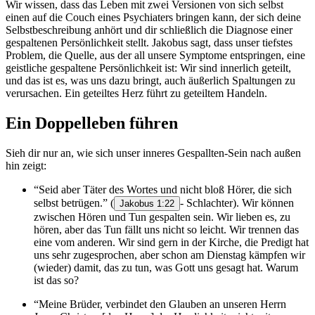
Wir wissen, dass das Leben mit zwei Versionen von sich selbst
einen auf die Couch eines Psychiaters bringen kann, der sich deine
Selbstbeschreibung anhört und dir schließlich die Diagnose einer
gespaltenen Persönlichkeit stellt. Jakobus sagt, dass unser tiefstes
Problem, die Quelle, aus der all unsere Symptome entspringen, eine
geistliche gespaltene Persönlichkeit ist: Wir sind innerlich geteilt,
und das ist es, was uns dazu bringt, auch äußerlich Spaltungen zu
verursachen. Ein geteiltes Herz führt zu geteiltem Handeln.
Ein Doppelleben führen
Sieh dir nur an, wie sich unser inneres Gespallten-Sein nach außen
hin zeigt:
“Seid aber Täter des Wortes und nicht bloß Hörer, die sich
selbst betrügen.”
(
- Schlachter). Wir können
Jakobus 1:22
zwischen Hören und Tun gespalten sein. Wir lieben es, zu
hören, aber das Tun fällt uns nicht so leicht. Wir trennen das
eine vom anderen. Wir sind gern in der Kirche, die Predigt hat
uns sehr zugesprochen, aber schon am Dienstag kämpfen wir
(wieder) damit, das zu tun, was Gott uns gesagt hat. Warum
ist das so?
“Meine Brüder, verbindet den Glauben an unseren Herrn