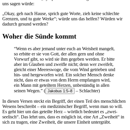
uns sagen würde:
„Okay, geh nach Hause, sprich gute Worte, zieh keine schlechte
Grenzen, und tu gute Werke“; würde uns das helfen? Würden wir
dadurch gesund werden?
Woher die Sünde kommt
“Wenn es aber jemand unter euch an Weisheit mangelt,
so erbitte er sie von Gott, der allen gern und ohne
Vorwurf gibt, so wird sie ihm gegeben werden. Er bitte
aber im Glauben und zweifle nicht; denn wer zweifelt,
gleicht einer Meereswoge, die vom Wind getrieben und
hin- und hergeworfen wird. Ein solcher Mensch denke
nicht, dass er etwas von dem Herrn empfangen wird,
ein Mann mit geteiltem Herzen, unbeständig in allen
seinen Wegen.”
(
– Schlachter)
Jakobus 1:5–8
In diesen Versen steckt ein Begriff, der einen Teil des menschlichen
Wesens beschreibt – ein medizinischer Begriff, wenn man so will.
Es geht hier um das geteilte Herz – wörtlich bedeutet es „zwei-
seelisch“. Das lehrt uns, dass es möglich ist, eine Art „Zweiheit“ in
sich zu tragen, eine Zweiheit, die unsere Einheit untergräbt.