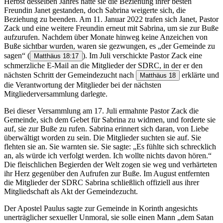
Herbst desselben Jahres hatte sie die Beziehung ihrer besten
Freundin Janet gestanden, doch Sabrina weigerte sich, die
Beziehung zu beenden. Am 11. Januar 2022 trafen sich Janet, Pastor
Zack und eine weitere Freundin erneut mit Sabrina, um sie zur Buße
aufzurufen. Nachdem über Monate hinweg keine Anzeichen von
Buße sichtbar wurden, waren sie gezwungen, es „der Gemeinde zu
sagen“
(
). Im Juli verschickte Pastor Zack eine
Matthäus 18:17
schmerzliche E-Mail an die Mitglieder der SDRC, in der er den
nächsten Schritt der Gemeindezucht nach
erklärte und
Matthäus 18
die Verantwortung der Mitglieder bei der nächsten
Mitgliederversammlung darlegte.
Bei dieser Versammlung am 17. Juli ermahnte Pastor Zack die
Gemeinde, sich dem Gebet für Sabrina zu widmen, und forderte sie
auf, sie zur Buße zu rufen. Sabrina erinnert sich daran, von Liebe
überwältigt worden zu sein. Die Mitglieder suchten sie auf. Sie
flehten sie an. Sie warnten sie. Sie sagte: „Es fühlte sich schrecklich
an, als würde ich verfolgt werden. Ich wollte nichts davon hören.“
Die fleischlichen Begierden der Welt zogen sie weg und verhärteten
ihr Herz gegenüber den Aufrufen zur Buße. Im August entfernten
die Mitglieder der SDRC Sabrina schließlich offiziell aus ihrer
Mitgliedschaft als Akt der Gemeindezucht.
Der Apostel Paulus sagte zur Gemeinde in Korinth angesichts
unerträglicher sexueller Unmoral, sie solle einen Mann „dem Satan