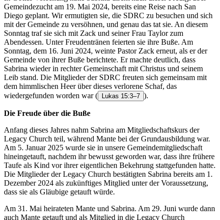
Gemeindezucht am 19. Mai 2024, bereits eine Reise nach San
Diego geplant. Wir ermutigten sie, die SDRC zu besuchen und sich
mit der Gemeinde zu versöhnen, und genau das tat sie. An diesem
Sonntag traf sie sich mit Zack und seiner Frau Taylor zum
Abendessen. Unter Freudentränen feierten sie ihre Buße. Am
Sonntag, dem 16. Juni 2024, weinte Pastor Zack erneut, als er der
Gemeinde von ihrer Buße berichtete. Er machte deutlich, dass
Sabrina wieder in rechter Gemeinschaft mit Christus und seinem
Leib stand. Die Mitglieder der SDRC freuten sich gemeinsam mit
dem himmlischen Heer über dieses verlorene Schaf, das
wiedergefunden worden war
(
).
Lukas 15:3–7
Die Freude über die Buße
Anfang dieses Jahres nahm Sabrina am Mitgliedschaftskurs der
Legacy Church teil, während Mante bei der Grundausbildung war.
Am 5. Januar 2025 wurde sie in unsere Gemeindemitgliedschaft
hineingetauft, nachdem ihr bewusst geworden war, dass ihre frühere
Taufe als Kind vor ihrer eigentlichen Bekehrung stattgefunden hatte.
Die Mitglieder der Legacy Church bestätigten Sabrina bereits am 1.
Dezember 2024 als zukünftiges Mitglied unter der Voraussetzung,
dass sie als Gläubige getauft würde.
Am 31. Mai heirateten Mante und Sabrina. Am 29. Juni wurde dann
auch Mante getauft und als Mitglied in die Legacy Church