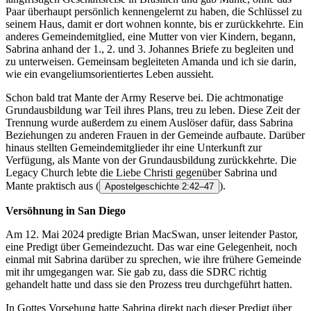
Paar überhaupt persönlich kennengelernt zu haben, die Schlüssel zu
seinem Haus, damit er dort wohnen konnte, bis er zurückkehrte. Ein
anderes Gemeindemitglied, eine Mutter von vier Kindern, begann,
Sabrina anhand der 1., 2. und 3. Johannes Briefe zu begleiten und
zu unterweisen. Gemeinsam begleiteten Amanda und ich sie darin,
wie ein evangeliumsorientiertes Leben aussieht.
Schon bald trat Mante der Army Reserve bei. Die achtmonatige
Grundausbildung war Teil ihres Plans, treu zu leben. Diese Zeit der
Trennung wurde außerdem zu einem Auslöser dafür, dass Sabrina
Beziehungen zu anderen Frauen in der Gemeinde aufbaute. Darüber
hinaus stellten Gemeindemitglieder ihr eine Unterkunft zur
Verfügung, als Mante von der Grundausbildung zurückkehrte. Die
Legacy Church lebte die Liebe Christi gegenüber Sabrina und
Mante praktisch aus
(
).
Apostelgeschichte 2:42–47
Versöhnung in San Diego
Am 12. Mai 2024 predigte Brian MacSwan, unser leitender Pastor,
eine Predigt über Gemeindezucht. Das war eine Gelegenheit, noch
einmal mit Sabrina darüber zu sprechen, wie ihre frühere Gemeinde
mit ihr umgegangen war. Sie gab zu, dass die SDRC richtig
gehandelt hatte und dass sie den Prozess treu durchgeführt hatten.
In Gottes Vorsehung hatte Sabrina direkt nach dieser Predigt über