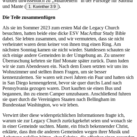
wurden unwissentlich zu „Mitarbeitern“ in der Fürsorge für Sabrina
und Mante
(
).
1. Korinther 3:9
Die Teile zusammenfügen
Als sie im Sommer 2023 zum ersten Mal die Legacy Church
besuchten, hatten beide eine dicke ESV MacArthur Study Bible
dabei. Sie lebten zusammen, und wir vermuteten, dass sie nicht
verheiratet waren denn keiner von ihnen trug einen Ring. Am
nächsten Sonntag kamen sie nicht wieder. Stattdessen schauten sie
sich einige andere Gemeinden in der Umgebung an. Zu unserer
Überraschung kehrten sie fünf Monate später zurück. Dann luden
wir sie zum Abendessen ein. Nach dem Essen setzten wir uns ins
Wohnzimmer und stellten ihnen Fragen, um sie besser
kennenzulernen. Sie waren seit zwei Jahren ein Paar und hatten sich
in San Diego kennengelernt, bevor sie quer durchs Land nach
Pennsylvania gezogen waren. Dort kauften sie einen Bus und
begannen, ihn zu einem Camper umzubauen. Anschließend fuhren
sie quer durch die Vereinigten Staaten nach Bellingham im
Bundesstaat Washington, wo wir leben.
Verwirrt über diese widersprüchlichen Informationen fragte ich,
warum sie zur Legacy Church zurückgekehrt seien und wonach sie
in einer Gemeinde suchten. Mante, ein frisch bekennender Christ,
erklärte, dass ihm die anderen Gemeinden wegen ihrer Musik und