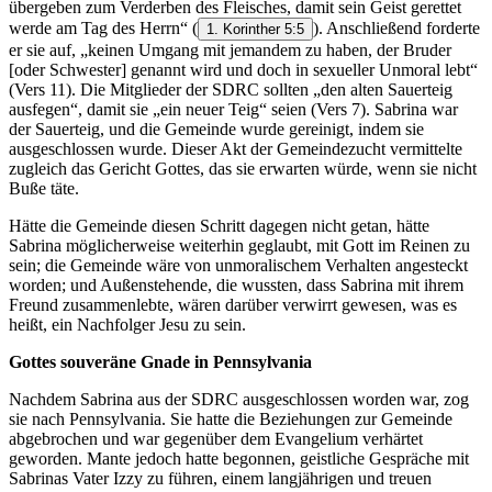
übergeben zum Verderben des Fleisches, damit sein Geist gerettet
werde am Tag des Herrn“
(
). Anschließend forderte
1. Korinther 5:5
er sie auf, „keinen Umgang mit jemandem zu haben, der Bruder
[oder Schwester] genannt wird und doch in sexueller Unmoral lebt“
(Vers 11). Die Mitglieder der SDRC sollten „den alten Sauerteig
ausfegen“, damit sie „ein neuer Teig“ seien (Vers 7). Sabrina war
der Sauerteig, und die Gemeinde wurde gereinigt, indem sie
ausgeschlossen wurde. Dieser Akt der Gemeindezucht vermittelte
zugleich das Gericht Gottes, das sie erwarten würde, wenn sie nicht
Buße täte.
Hätte die Gemeinde diesen Schritt dagegen nicht getan, hätte
Sabrina möglicherweise weiterhin geglaubt, mit Gott im Reinen zu
sein; die Gemeinde wäre von unmoralischem Verhalten angesteckt
worden; und Außenstehende, die wussten, dass Sabrina mit ihrem
Freund zusammenlebte, wären darüber verwirrt gewesen, was es
heißt, ein Nachfolger Jesu zu sein.
Gottes souveräne Gnade in Pennsylvania
Nachdem Sabrina aus der SDRC ausgeschlossen worden war, zog
sie nach Pennsylvania. Sie hatte die Beziehungen zur Gemeinde
abgebrochen und war gegenüber dem Evangelium verhärtet
geworden. Mante jedoch hatte begonnen, geistliche Gespräche mit
Sabrinas Vater Izzy zu führen, einem langjährigen und treuen