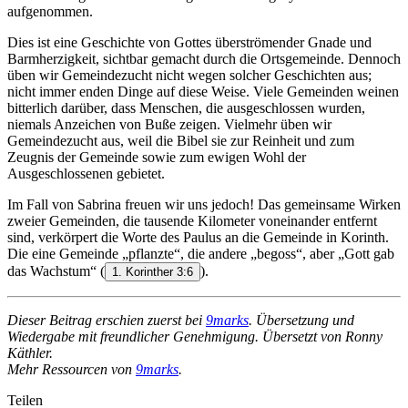
aufgenommen.
Dies ist eine Geschichte von Gottes überströmender Gnade und
Barmherzigkeit, sichtbar gemacht durch die Ortsgemeinde. Dennoch
üben wir Gemeindezucht nicht wegen solcher Geschichten aus;
nicht immer enden Dinge auf diese Weise. Viele Gemeinden weinen
bitterlich darüber, dass Menschen, die ausgeschlossen wurden,
niemals Anzeichen von Buße zeigen. Vielmehr üben wir
Gemeindezucht aus, weil die Bibel sie zur Reinheit und zum
Zeugnis der Gemeinde sowie zum ewigen Wohl der
Ausgeschlossenen gebietet.
Im Fall von Sabrina freuen wir uns jedoch! Das gemeinsame Wirken
zweier Gemeinden, die tausende Kilometer voneinander entfernt
sind, verkörpert die Worte des Paulus an die Gemeinde in Korinth.
Die eine Gemeinde „pflanzte“, die andere „begoss“, aber „Gott gab
das Wachstum“
(
).
1. Korinther 3:6
Dieser Beitrag erschien zuerst bei
9marks
. Übersetzung und
Wiedergabe mit freundlicher Genehmigung. Übersetzt von Ronny
Käthler.
Mehr Ressourcen von
9marks
.
Teilen