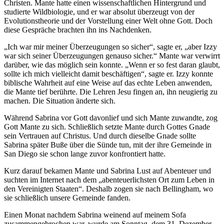
Christen. Mante hatte einen wissenschaftlichen Hintergrund und
studierte Wildbiologie, und er war absolut überzeugt von der
Evolutionstheorie und der Vorstellung einer Welt ohne Gott. Doch
diese Gespräche brachten ihn ins Nachdenken.
„Ich war mir meiner Überzeugungen so sicher“, sagte er, „aber Izzy
war sich seiner Überzeugungen genauso sicher.“ Mante war verwirrt
darüber, wie das möglich sein konnte. „Wenn er so fest daran glaubt,
sollte ich mich vielleicht damit beschäftigen“, sagte er. Izzy konnte
biblische Wahrheit auf eine Weise auf das echte Leben anwenden,
die Mante tief berührte. Die Lehren Jesu fingen an, ihn neugierig zu
machen. Die Situation änderte sich.
Während Sabrina vor Gott davonlief und sich Mante zuwandte, zog
Gott Mante zu sich. Schließlich setzte Mante durch Gottes Gnade
sein Vertrauen auf Christus. Und durch dieselbe Gnade sollte
Sabrina später Buße über die Sünde tun, mit der ihre Gemeinde in
San Diego sie schon lange zuvor konfrontiert hatte.
Kurz darauf bekamen Mante und Sabrina Lust auf Abenteuer und
suchten im Internet nach dem „abenteuerlichsten Ort zum Leben in
den Vereinigten Staaten“. Deshalb zogen sie nach Bellingham, wo
sie schließlich unsere Gemeinde fanden.
Einen Monat nachdem Sabrina weinend auf meinem Sofa
zusammengebrochen war, wurde am Sonntag, dem 31. Dezember