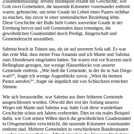
Zusammenfassung: Jeromy Blomquist erzählt die Geschichte, wie
Gott zwei Gemeinden, die tausende Kilometer voneinander entfernt
waren, gebrauchte, um seine Gnade im Leben eines Paares sichtbar
zu machen, das zuvor in einer unmoralischen Beziehung lebte.
Diese Geschichte der Buße hebt Gottes souveräne Gnade in der
Errettung hervor und soll Gemeinden dazu ermutigen, die
gewöhnlichen Gnadenmittel durch Predigt, Jüngerschaft und
Gemeindezucht auszuüben.
Sabrina brach in Tränen aus, als sie auf unserem Sofa saß. Es war
das erste Mal, dass meine Frau Amanda und ich Mante und Sabrina
zum Abendessen eingeladen hatten. Sie waren erst vor Kurzem nach
Bellingham gezogen, nur wenige Häuserblocks von unserer
Gemeinde entfernt. „Wie hieß die Gemeinde, in der ihr in San Diego
wart?“, fragte ich wenige Augenblicke zuvor. „Wirst du meinen
Pastor anrufen?“, fragte sie ängstlich mit von Schluchzen erstickter
Stimme.
Wie sich herausstellte, war Sabrina aus ihrer früheren Gemeinde
ausgeschlossen worden. Obwohl dies erst der Anfang unseres
Weges mit Mante und Sabrina war, hatte Gott diese wunderbare
Geschichte schon seit Jahren vorbereitet. Dies ist ein reales Beispiel
dafür, wie Gott seinen Willen durch die gewöhnlichen Gnadenmittel
in Ortsgemeinden verwirklicht, die tausende Kilometer voneinander
entfernt sind. Mehrere Gemeinden in verschiedenen Bundesstaaten