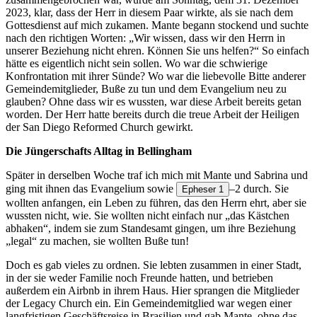
2023, klar, dass der Herr in diesem Paar wirkte, als sie nach dem
Gottesdienst auf mich zukamen. Mante begann stockend und suchte
nach den richtigen Worten: „Wir wissen, dass wir den Herrn in
unserer Beziehung nicht ehren. Können Sie uns helfen?“ So einfach
hätte es eigentlich nicht sein sollen. Wo war die schwierige
Konfrontation mit ihrer Sünde? Wo war die liebevolle Bitte anderer
Gemeindemitglieder, Buße zu tun und dem Evangelium neu zu
glauben? Ohne dass wir es wussten, war diese Arbeit bereits getan
worden. Der Herr hatte bereits durch die treue Arbeit der Heiligen
der San Diego Reformed Church gewirkt.
Die Jüngerschafts Alltag in Bellingham
Später in derselben Woche traf ich mich mit Mante und Sabrina und
ging mit ihnen das Evangelium sowie
–2 durch. Sie
Epheser 1
wollten anfangen, ein Leben zu führen, das den Herrn ehrt, aber sie
wussten nicht, wie. Sie wollten nicht einfach nur „das Kästchen
abhaken“, indem sie zum Standesamt gingen, um ihre Beziehung
„legal“ zu machen, sie wollten Buße tun!
Doch es gab vieles zu ordnen. Sie lebten zusammen in einer Stadt,
in der sie weder Familie noch Freunde hatten, und betrieben
außerdem ein Airbnb in ihrem Haus. Hier sprangen die Mitglieder
der Legacy Church ein. Ein Gemeindemitglied war wegen einer
langfristigen Geschäftsreise in Brasilien und gab Mante, ohne das