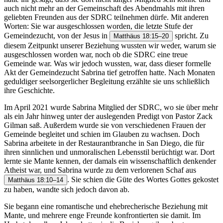
auch nicht mehr an der Gemeinschaft des Abendmahls mit ihren
geliebten Freunden aus der SDRC teilnehmen dürfe. Mit anderen
Worten: Sie war ausgeschlossen worden, die letzte Stufe der
Gemeindezucht, von der Jesus in
spricht. Zu
Matthäus 18:15–20
diesem Zeitpunkt unserer Beziehung wussten wir weder, warum sie
ausgeschlossen worden war, noch ob die SDRC eine treue
Gemeinde war. Was wir jedoch wussten, war, dass dieser formelle
Akt der Gemeindezucht Sabrina tief getroffen hatte. Nach Monaten
geduldiger seelsorgerlicher Begleitung erzählte sie uns schließlich
ihre Geschichte.
Im April 2021 wurde Sabrina Mitglied der SDRC, wo sie über mehr
als ein Jahr hinweg unter der auslegenden Predigt von Pastor Zack
Gilman saß. Außerdem wurde sie von verschiedenen Frauen der
Gemeinde begleitet und schien im Glauben zu wachsen. Doch
Sabrina arbeitete in der Restaurantbranche in San Diego, die für
ihren sinnlichen und unmoralischen Lebensstil berüchtigt war. Dort
lernte sie Mante kennen, der damals ein wissenschaftlich denkender
Atheist war, und Sabrina wurde zu dem verlorenen Schaf aus
. Sie schien die Güte des Wortes Gottes gekostet
Matthäus 18:10–14
zu haben, wandte sich jedoch davon ab.
Sie begann eine romantische und ehebrecherische Beziehung mit
Mante, und mehrere enge Freunde konfrontierten sie damit. Im