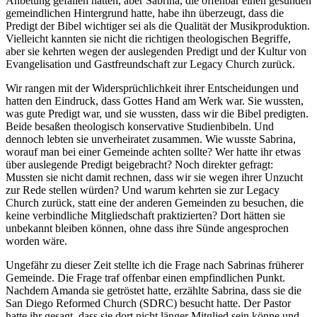
Anbetung gefallen hätten, aber Sabrina, die offenbar einen gesunden
gemeindlichen Hintergrund hatte, habe ihn überzeugt, dass die
Predigt der Bibel wichtiger sei als die Qualität der Musikproduktion.
Vielleicht kannten sie nicht die richtigen theologischen Begriffe,
aber sie kehrten wegen der auslegenden Predigt und der Kultur von
Evangelisation und Gastfreundschaft zur Legacy Church zurück.
Wir rangen mit der Widersprüchlichkeit ihrer Entscheidungen und
hatten den Eindruck, dass Gottes Hand am Werk war. Sie wussten,
was gute Predigt war, und sie wussten, dass wir die Bibel predigten.
Beide besaßen theologisch konservative Studienbibeln. Und
dennoch lebten sie unverheiratet zusammen. Wie wusste Sabrina,
worauf man bei einer Gemeinde achten sollte? Wer hatte ihr etwas
über auslegende Predigt beigebracht? Noch direkter gefragt:
Mussten sie nicht damit rechnen, dass wir sie wegen ihrer Unzucht
zur Rede stellen würden? Und warum kehrten sie zur Legacy
Church zurück, statt eine der anderen Gemeinden zu besuchen, die
keine verbindliche Mitgliedschaft praktizierten? Dort hätten sie
unbekannt bleiben können, ohne dass ihre Sünde angesprochen
worden wäre.
Ungefähr zu dieser Zeit stellte ich die Frage nach Sabrinas früherer
Gemeinde. Die Frage traf offenbar einen empfindlichen Punkt.
Nachdem Amanda sie getröstet hatte, erzählte Sabrina, dass sie die
San Diego Reformed Church (SDRC) besucht hatte. Der Pastor
hatte ihr gesagt, dass sie dort nicht länger Mitglied sein könne und