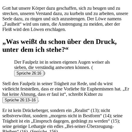
Gott hat unsere Körper dazu geschaffen, sich zu beugen und zu
strecken, unseren Verstand dazu, zu kurbeln und zu arbeiten, unsere
Seele dazu, zu ringen und sich anzustrengen. Der Löwe namens
„Faulheit“ wird uns raten, die Anstrengung zu meiden, aber der
Fleiß wird den Löwen erschlagen.
„Was weißt du schon über den Druck,
unter dem ich stehe?“
Der Faulpelz ist in seinen eigenen Augen weiser als
sieben, die verständig antworten können.
(
)
Sprüche 26:16
Stell den Faulpelz in seiner Trägheit zur Rede, und du wirst
vielleicht feststellen, dass er eine Vorliebe für Euphemismen hat. „Er
hat keine Ahnung, dass er faul ist“, schreibt Kidner zu
.
Sprüche 26:13–16
Er ist kein Drückeberger, sondern ein „Realist“ (13); nicht
selbstverwöhnt, sondern „morgens nicht in Bestform“ (14); seine
Trägheit ist ein „Einspruch dagegen, gedrängt zu werden“ (15);
seine geistige Lethargie ein edles „Bei-seiner-Überzeugung-
Bleiben“ (16). (
Sprüche
, 156)