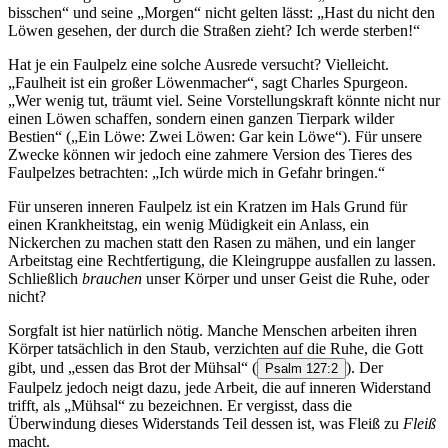
bisschen“ und seine „Morgen“ nicht gelten lässt: „Hast du nicht den
Löwen gesehen, der durch die Straßen zieht? Ich werde sterben!“
Hat je ein Faulpelz eine solche Ausrede versucht? Vielleicht.
„Faulheit ist ein großer Löwenmacher“, sagt Charles Spurgeon.
„Wer wenig tut, träumt viel. Seine Vorstellungskraft könnte nicht nur
einen Löwen schaffen, sondern einen ganzen Tierpark wilder
Bestien“ („Ein Löwe: Zwei Löwen: Gar kein Löwe“). Für unsere
Zwecke können wir jedoch eine zahmere Version des Tieres des
Faulpelzes betrachten: „Ich würde mich in Gefahr bringen.“
Für unseren inneren Faulpelz ist ein Kratzen im Hals Grund für
einen Krankheitstag, ein wenig Müdigkeit ein Anlass, ein
Nickerchen zu machen statt den Rasen zu mähen, und ein langer
Arbeitstag eine Rechtfertigung, die Kleingruppe ausfallen zu lassen.
Schließlich
brauchen
unser Körper und unser Geist die Ruhe, oder
nicht?
Sorgfalt ist hier natürlich nötig. Manche Menschen arbeiten ihren
Körper tatsächlich in den Staub, verzichten auf die Ruhe, die Gott
gibt, und „essen das Brot der Mühsal“
(
). Der
Psalm 127:2
Faulpelz jedoch neigt dazu, jede Arbeit, die auf inneren Widerstand
trifft, als „Mühsal“ zu bezeichnen. Er vergisst, dass die
Überwindung dieses Widerstands Teil dessen ist, was Fleiß zu
Fleiß
macht.