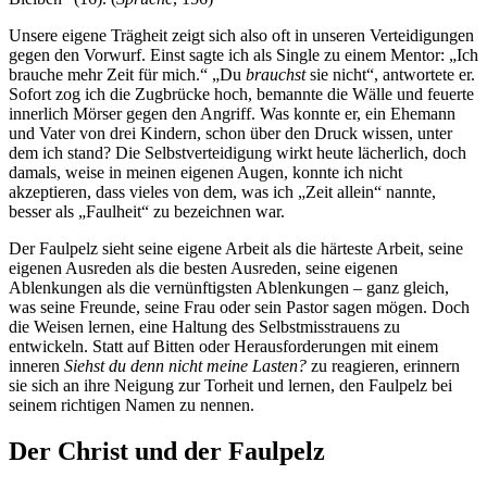
Unsere eigene Trägheit zeigt sich also oft in unseren Verteidigungen
gegen den Vorwurf. Einst sagte ich als Single zu einem Mentor: „Ich
brauche mehr Zeit für mich.“ „Du
brauchst
sie nicht“, antwortete er.
Sofort zog ich die Zugbrücke hoch, bemannte die Wälle und feuerte
innerlich Mörser gegen den Angriff. Was konnte er, ein Ehemann
und Vater von drei Kindern, schon über den Druck wissen, unter
dem ich stand? Die Selbstverteidigung wirkt heute lächerlich, doch
damals, weise in meinen eigenen Augen, konnte ich nicht
akzeptieren, dass vieles von dem, was ich „Zeit allein“ nannte,
besser als „Faulheit“ zu bezeichnen war.
Der Faulpelz sieht seine eigene Arbeit als die härteste Arbeit, seine
eigenen Ausreden als die besten Ausreden, seine eigenen
Ablenkungen als die vernünftigsten Ablenkungen – ganz gleich,
was seine Freunde, seine Frau oder sein Pastor sagen mögen. Doch
die Weisen lernen, eine Haltung des Selbstmisstrauens zu
entwickeln. Statt auf Bitten oder Herausforderungen mit einem
inneren
Siehst du denn nicht meine Lasten?
zu reagieren, erinnern
sie sich an ihre Neigung zur Torheit und lernen, den Faulpelz bei
seinem richtigen Namen zu nennen.
Der Christ und der Faulpelz