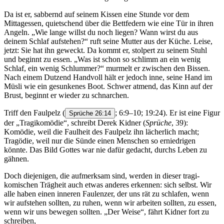
Da ist er, sabbernd auf seinem Kissen eine Stunde vor dem
Mittagessen, quietschend über die Bettfedern wie eine Tür in ihren
Angeln. „Wie lange willst du noch liegen? Wann wirst du aus
deinem Schlaf aufstehen?“ ruft seine Mutter aus der Küche. Leise,
jetzt: Sie hat ihn geweckt. Da kommt er, stolpert zu seinem Stuhl
und beginnt zu essen. „Was ist schon so schlimm an ein wenig
Schlaf, ein wenig Schlummer?“ murmelt er zwischen den Bissen.
Nach einem Dutzend Handvoll hält er jedoch inne, seine Hand im
Müsli wie ein gesunkenes Boot. Schwer atmend, das Kinn auf der
Brust, beginnt er wieder zu schnarchen.
Triff den Faulpelz
(
; 6:9–10; 19:24). Er ist eine Figur
Sprüche 26:14
der „Tragikomödie“, schreibt Derek Kidner (
Sprüche
, 39):
Komödie, weil die Faulheit des Faulpelz ihn lächerlich macht;
Tragödie, weil nur die Sünde einen Menschen so erniedrigen
könnte. Das Bild Gottes war nie dafür gedacht, durchs Leben zu
gähnen.
Doch diejenigen, die aufmerksam sind, werden in dieser tragi-
komischen Trägheit auch etwas anderes erkennen: sich selbst. Wir
alle haben einen inneren Faulenzer, der uns rät zu schlafen, wenn
wir aufstehen sollten, zu ruhen, wenn wir arbeiten sollten, zu essen,
wenn wir uns bewegen sollten. „Der Weise“, fährt Kidner fort zu
schreiben,