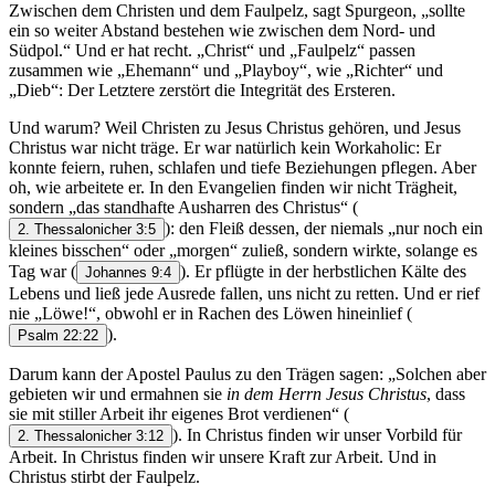
Zwischen dem Christen und dem Faulpelz, sagt Spurgeon, „sollte
ein so weiter Abstand bestehen wie zwischen dem Nord- und
Südpol.“ Und er hat recht. „Christ“ und „Faulpelz“ passen
zusammen wie „Ehemann“ und „Playboy“, wie „Richter“ und
„Dieb“: Der Letztere zerstört die Integrität des Ersteren.
Und warum? Weil Christen zu Jesus Christus gehören, und Jesus
Christus war nicht träge. Er war natürlich kein Workaholic: Er
konnte feiern, ruhen, schlafen und tiefe Beziehungen pflegen. Aber
oh, wie arbeitete er. In den Evangelien finden wir nicht Trägheit,
sondern „das standhafte Ausharren des Christus“
(
): den Fleiß dessen, der niemals „nur noch ein
2. Thessalonicher 3:5
kleines bisschen“ oder „morgen“ zuließ, sondern wirkte, solange es
Tag war
(
). Er pflügte in der herbstlichen Kälte des
Johannes 9:4
Lebens und ließ jede Ausrede fallen, uns nicht zu retten. Und er rief
nie „Löwe!“, obwohl er in Rachen des Löwen hineinlief
(
).
Psalm 22:22
Darum kann der Apostel Paulus zu den Trägen sagen: „Solchen aber
gebieten wir und ermahnen sie
in dem Herrn Jesus Christus
, dass
sie mit stiller Arbeit ihr eigenes Brot verdienen“
(
). In Christus finden wir unser Vorbild für
2. Thessalonicher 3:12
Arbeit. In Christus finden wir unsere Kraft zur Arbeit. Und in
Christus stirbt der Faulpelz.