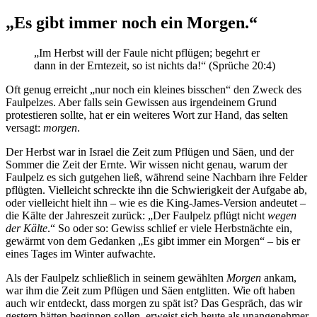
„Es gibt immer noch ein Morgen.“
„Im Herbst will der Faule nicht pflügen; begehrt er
dann in der Erntezeit, so ist nichts da!“ (‭‭Sprüche‬ ‭20‬:‭4‬)
Oft genug erreicht „nur noch ein kleines bisschen“ den Zweck des
Faulpelzes. Aber falls sein Gewissen aus irgendeinem Grund
protestieren sollte, hat er ein weiteres Wort zur Hand, das selten
versagt:
morgen
.
Der Herbst war in Israel die Zeit zum Pflügen und Säen, und der
Sommer die Zeit der Ernte. Wir wissen nicht genau, warum der
Faulpelz es sich gutgehen ließ, während seine Nachbarn ihre Felder
pflügten. Vielleicht schreckte ihn die Schwierigkeit der Aufgabe ab,
oder vielleicht hielt ihn – wie es die King-James-Version andeutet –
die Kälte der Jahreszeit zurück: „Der Faulpelz pflügt nicht
wegen
der Kälte
.“ So oder so: Gewiss schlief er viele Herbstnächte ein,
gewärmt von dem Gedanken „Es gibt immer ein Morgen“ – bis er
eines Tages im Winter aufwachte.
Als der Faulpelz schließlich in seinem gewählten
Morgen
ankam,
war ihm die Zeit zum Pflügen und Säen entglitten. Wie oft haben
auch wir entdeckt, dass morgen zu spät ist? Das Gespräch, das wir
gestern hätten beginnen sollen, erweist sich heute als unangenehmer.