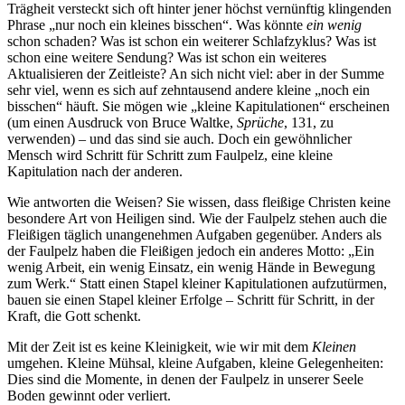
Trägheit versteckt sich oft hinter jener höchst vernünftig klingenden
Phrase „nur noch ein kleines bisschen“. Was könnte
ein wenig
schon schaden? Was ist schon ein weiterer Schlafzyklus? Was ist
schon eine weitere Sendung? Was ist schon ein weiteres
Aktualisieren der Zeitleiste? An sich nicht viel: aber in der Summe
sehr viel, wenn es sich auf zehntausend andere kleine „noch ein
bisschen“ häuft. Sie mögen wie „kleine Kapitulationen“ erscheinen
(um einen Ausdruck von Bruce Waltke,
Sprüche
, 131, zu
verwenden) – und das sind sie auch. Doch ein gewöhnlicher
Mensch wird Schritt für Schritt zum Faulpelz, eine kleine
Kapitulation nach der anderen.
Wie antworten die Weisen? Sie wissen, dass fleißige Christen keine
besondere Art von Heiligen sind. Wie der Faulpelz stehen auch die
Fleißigen täglich unangenehmen Aufgaben gegenüber. Anders als
der Faulpelz haben die Fleißigen jedoch ein anderes Motto: „Ein
wenig Arbeit, ein wenig Einsatz, ein wenig Hände in Bewegung
zum Werk.“ Statt einen Stapel kleiner Kapitulationen aufzutürmen,
bauen sie einen Stapel kleiner Erfolge – Schritt für Schritt, in der
Kraft, die Gott schenkt.
Mit der Zeit ist es keine Kleinigkeit, wie wir mit dem
Kleinen
umgehen. Kleine Mühsal, kleine Aufgaben, kleine Gelegenheiten:
Dies sind die Momente, in denen der Faulpelz in unserer Seele
Boden gewinnt oder verliert.