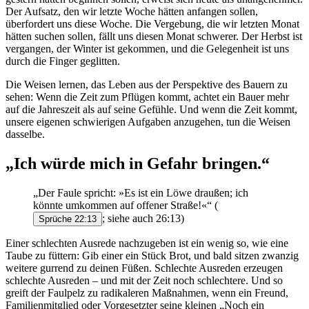
Der Aufsatz, den wir letzte Woche hätten anfangen sollen,
überfordert uns diese Woche. Die Vergebung, die wir letzten Monat
hätten suchen sollen, fällt uns diesen Monat schwerer. Der Herbst ist
vergangen, der Winter ist gekommen, und die Gelegenheit ist uns
durch die Finger geglitten.
Die Weisen lernen, das Leben aus der Perspektive des Bauern zu
sehen: Wenn die Zeit zum Pflügen kommt, achtet ein Bauer mehr
auf die Jahreszeit als auf seine Gefühle. Und wenn die Zeit kommt,
unsere eigenen schwierigen Aufgaben anzugehen, tun die Weisen
dasselbe.
„Ich würde mich in Gefahr bringen.“
„Der Faule spricht: »Es ist ein Löwe draußen; ich
könnte umkommen auf offener Straße!«“
(
; siehe auch 26:13)
Sprüche 22:13
Einer schlechten Ausrede nachzugeben ist ein wenig so, wie eine
Taube zu füttern: Gib einer ein Stück Brot, und bald sitzen zwanzig
weitere gurrend zu deinen Füßen. Schlechte Ausreden erzeugen
schlechte Ausreden – und mit der Zeit noch schlechtere. Und so
greift der Faulpelz zu radikaleren Maßnahmen, wenn ein Freund,
Familienmitglied oder Vorgesetzter seine kleinen „Noch ein